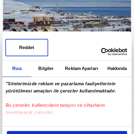
Reddet
Rıza
Bilgiler
Reklam Ayarları
Hakkında
Bu şehirde mezarlık yok! Nedeni dünyanın en
ilginç kurallarından biri
"Sitelerimizde reklam ve pazarlama faaliyetlerinin
yürütülmesi amaçları ile çerezler kullanılmaktadır.
Bu çerezler, kullanıcıların tarayıcı ve cihazlarını
tanımlayarak çalışırlar.
Bu çerezlere izin vermeniz halinde sizlere özel
kişiselleştirilmiş reklamlar sunabilir, sayfalarımızda sizlere