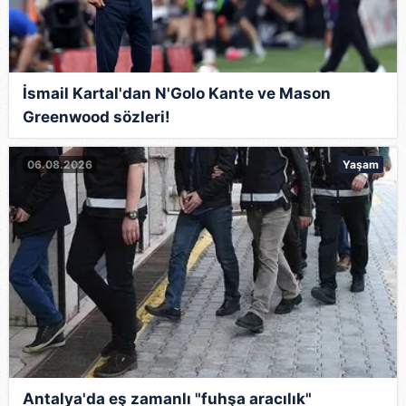
İsmail Kartal'dan N'Golo Kante ve Mason
Greenwood sözleri!
06.08.2026
Yaşam
Antalya'da eş zamanlı "fuhşa aracılık"