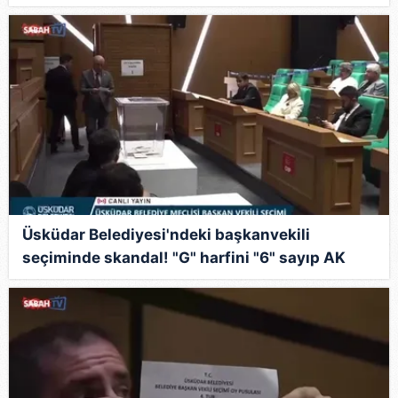
Üsküdar Belediyesi'ndeki başkanvekili
seçiminde skandal! "G" harfini "6" sayıp AK
Parti'nin oyunu iptal etti