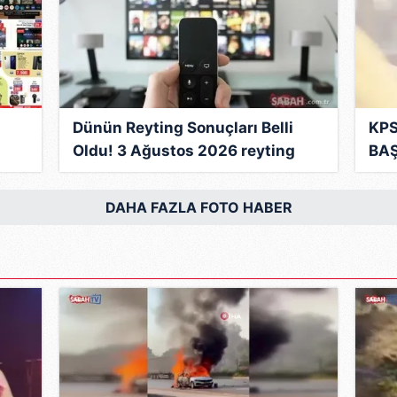
 çerezlerle ilgili bilgi almak için lütfen
tıklayınız
.
Dünün Reyting Sonuçları Belli
KPS
Oldu! 3 Ağustos 2026 reyting
BAŞ
nın
sonuçlarında kim birinci oldu?
Ort
İşte zirvedeki isim...
saa
DAHA FAZLA FOTO HABER