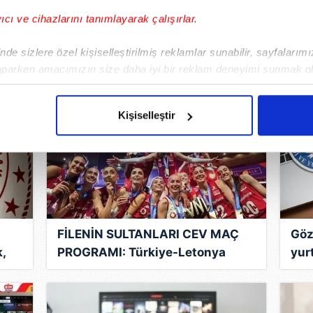
r?
Erdoğan’ın Boğaz’da kürek
yeni
yıcı ve cihazlarını tanımlayarak çalışırlar.
mesaisi!
DAHA FAZLA GALERİ
de sizlere özel kişiselleştirilmiş reklamlar sunabilir, sayfalarım
aparken amacımızın size daha iyi bir reklam deneyimi sunmak ol
imizden gelen çabayı gösterdiğimizi ve bu noktada, reklamların ma
olduğunu sizlere hatırlatmak isteriz.
Kişiselleştir
çerezlere izin vermedikleri takdirde, kullanıcılara hedefli reklaml
abilmek için İnternet Sitemizde kendimize ve üçüncü kişilere ait 
isel verileriniz işlenmekte olup gerekli olan çerezler bilgi toplum
 çerezler, sitemizin daha işlevsel kılınması ve kişiselleştirilmes
 yapılması, amaçlarıyla sınırlı olarak açık rızanız dahilinde kulla
FİLENİN SULTANLARI CEV MAÇ
Göz
,
PROGRAMI: Türkiye-Letonya
yur
aşağıda yer alan panel vasıtasıyla belirleyebilirsiniz. Çerezlere iliş
voleybol maçı saat kaçta, hangi
baş
lgilendirme Metnimizi
ziyaret edebilirsiniz.
kanalda?
Korunması Kanunu uyarınca hazırlanmış Aydınlatma Metnimizi okum