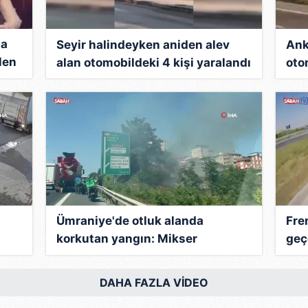
da
Seyir halindeyken aniden alev
Ank
len
alan otomobildeki 4 kişi yaralandı
oto
Ümraniye'de otluk alanda
Fre
korkutan yangın: Mikser
geç
hortumuyla müdahale edildi |
kam
Video
DAHA FAZLA VİDEO