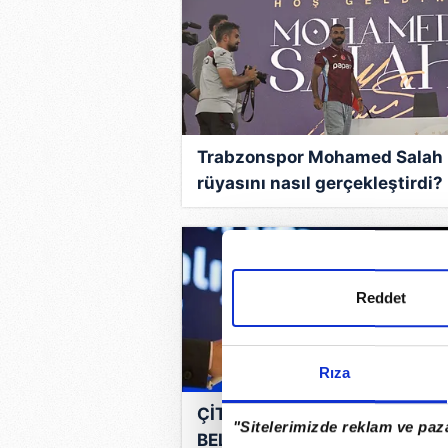
Trabzonspor Mohamed Salah
rüyasını nasıl gerçekleştirdi?
Ertuğrul Doğan ve Fatih Tekke.
Reddet
Rıza
ÇİTLEKÇİ HALKA ARZ TAKVİM
"Sitelerimizde reklam ve paza
BELLİ OLDU! CITAS ne zaman,