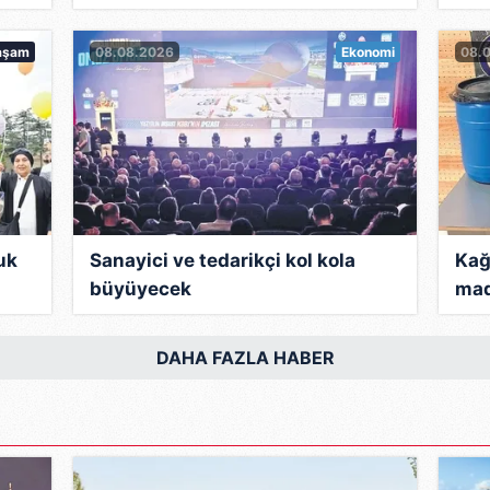
anlık koltuğuna oturmaya bir kez daha yaklaşan Netan
 sert söylemiyle ön plandaydı.
aşam
08.08.2026
Ekonomi
08.
ken bitirildiğini savundu ve iktidara gelirse Hamas'ı y
eri üzerine toplayan Netanyahu, Davos zirvesinde yapt
üresel mali krizden daha büyük bir tehdit olarak niteled
sa iki devletli çözüm yerine ekonomik çerçevede bir
ktiğini savunuyor.
uk
Sanayici ve tedarikçi kol kola
Kağ
rasında "şahin" tutumunu yumuşatmaya özen gösterdi. 
büyüyecek
mad
erle barış müzakerelerini sürdüreceği ve Filistin toprak
z verdi.
DAHA FAZLA HABER
yahu'yu ilk kez İsrail'in BM daimi temsilcisi olarak t
et bilimi üzerine eğitim gören Benyamin Netanyahu, 19