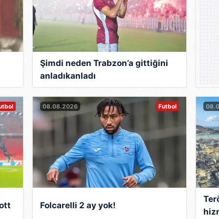
se "şahin" duruşuna ters düşecek bir karar alarak, Batı
ilistinilere devretti.
ıl sonra, Yaser Arafat'la anlaşmaya vararak, Batı Şer
ı.
Şimdi neden Trabzon’a gittiğini
anladıkanladı
rı sağcıları hayal kırıklığına uğrattı, ama Filistinlilerle
züne girmeyi başaramadı.
utbol
08.08.2026
Futbol
08.
apılan erken seçimlerde, İşçi Partisi karşısında yenil
l Şaron'a kaptırdı. Politikayı bırakmaktan başka çaresi
'de Ariel Şaron iktidarı döneminde Dışişleri Bakanlığı
e Maliye Bakanı olduğu dönemde Şaron'un Gazze'deki Ya
revinden istifa etti.
n yüzüne güldü. Şaron'un yeni bir parti kurmak için Li
Terö
ott
Folcarelli 2 ay yok!
hiz