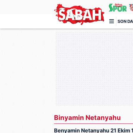
SON DA
Türkiye'nin en iyi haber sitesi
Binyamin Netanyahu
Benyamin Netanyahu 21 Ekim 19