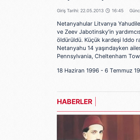
Giriş Tarihi: 22.05.2013
16:45
Günce
Netanyahular Litvanya Yahudiler
ve Zeev Jabotinsky'in yardımcı
öldürüldü. Küçük kardeşi Iddo ra
Netanyahu 14 yaşındayken ailesi i
Pennsylvania, Cheltenham Towns
18 Haziran 1996 - 6 Temmuz 199
tekrar göreve geldi.
Tarihe ismini çoktan yazdırmış b
HABERLER
tarafından doğrudan seçilerek 
Filistinlilere toprak verilmesine
Kısa olmasına rağmen iktidari bi
talimatın ardından, Filistinliler 