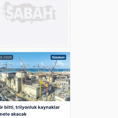
 Şeria'daki El Halil kentinin
ia'nın kontrolünün yüzde
 toprak karşılığı barış
08.2026
Gündem
giye uğradı ve hemen ardından
 kal Ama politikadan uzak
 görevini üstlenerek,
hudi yerleşim birimlerini
kud'tan ayrılmasıyla, yeniden
r bitti, trilyonluk kaynaklar
mete akacak