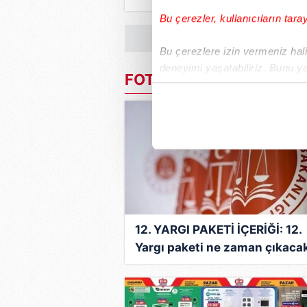
lot verir, hangi bankalarda va
Bu çerezler, kullanıcıların tara
Bu çerezlere izin vermeniz halin
deneyimi yaşatabiliriz. Bunu y
FOTO HABER
içerikleri sunabilmek adına el
noktasında tek gelir kalemimiz 
Her halükârda, kullanıcılar, bu 
Sizlere daha iyi bir hizmet sun
çerezler vasıtasıyla çeşitli kiş
amacıyla kullanılmaktadır. Diğer
reklam/pazarlama faaliyetlerinin
12. YARGI PAKETİ İÇERİĞİ: 12.
Yargı paketi ne zaman çıkacak
Çerezlere ilişkin tercihlerinizi 
Meclis'ten geçti mi?
butonuna tıklayabilir,
Çerez Bi
6698 sayılı Kişisel Verilerin 