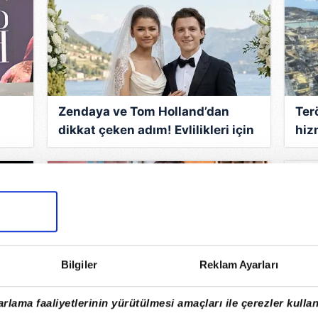
Zendaya ve Tom Holland’dan
Terö
dikkat çeken adım! Evlilikleri için
hiz
..
öyle bir karar aldılar ki...
önü
Yüz
Bilgiler
Reklam Ayarları
İ
Tam bir deniz tutkunu! Altı Üstü
Gaz
rlama faaliyetlerinin yürütülmesi amaçları ile çerezler kullan
 kaç
İstanbul’un Zehra'sı Nehir
iyi