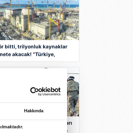
r bitti, trilyonluk kaynaklar
mete akacak! "Türkiye,
müzdeki asrı "Türk ve Türkiye
yılı" yapacak"
Hakkında
i ve şehit yakınlarının hakları
ılmaktadır.
leşiyor: İşte kademe kademe