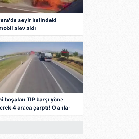
ara'da seyir halindeki
mobil alev aldı
ni boşalan TIR karşı yöne
erek 4 araca çarptı! O anlar
erada | Video