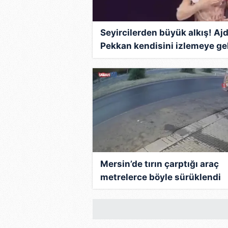
Seyircilerden büyük alkış! Aj
Pekkan kendisini izlemeye ge
Nebahat Çehre’ye övgüler
yağdırdı!
Mersin’de tırın çarptığı araç
metrelerce böyle sürüklendi