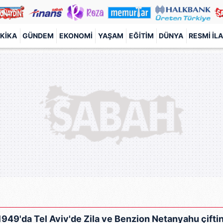
KIKA
GÜNDEM
EKONOMI
YAŞAM
EĞITIM
DÜNYA
RESMI İL
49'da Tel Aviv'de Zila ve Benzion Netanyahu çiftini