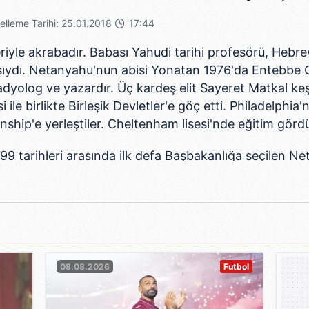
lleme Tarihi: 25.01.2018
17:44
iyle akrabadır. Babası Yahudi tarihi profesörü, Hebrew
sıydı. Netanyahu'nun abisi Yonatan 1976'da Entebbe 
dyolog ve yazardır. Üç kardeş elit Sayeret Matkal keşi
le birlikte Birleşik Devletler'e göç etti. Philadelphia'n
hip'e yerleştiler. Cheltenham lisesi'nde eğitim görd
9 tarihleri arasında ilk defa Başbakanlığa seçilen N
ir siyasetçi. 1996'da İsrail'in en genç başbakanı oldu.
iktadara gelen ilk başbakandı. Ancak terörle mücadel
 karşı duruşuyla kazandığı seçimlerin ardından gelen ikt
08.08.2026
Futbol
r hayli çalkantılı geçti. Ağlama duvarı tünelinin yeni
ve İsrailliler arasında başlayan çatışmalarda onlarca kişi