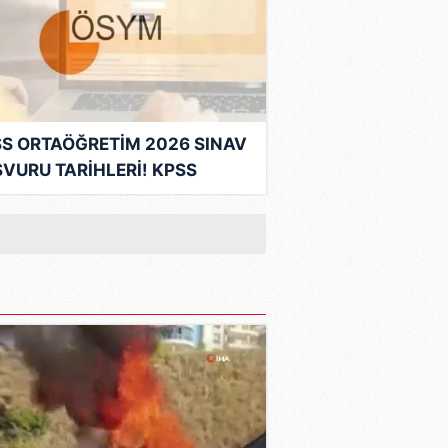
S ORTAÖĞRETİM 2026 SINAV
VURU TARİHLERİ! KPSS
aöğretim sınavı ne zaman,
t kaçta?