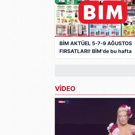
mevzuata uygun olarak kullanılan
BİM AKTÜEL 5-7-9 AĞUSTOS
FIRSATLARI! BİM'de bu hafta
hangi ürünler var? İşte, hafta
indirimleri
VİDEO