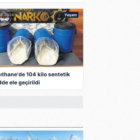
yahu, seçim kampanyası
08.2026
Yaşam
oketme vaadinde bulundu. İran'a
ığı konuşmada, İran'ın
i.
 çözümden yana. Öncelikle
ıthane'de 104 kilo sentetik
Aşırı radikal isimleri parti
de ele geçirildi
larında yeni Yahudi yerleşim
anımıştı. Amerika'daki
88'de politikaya adım atmış