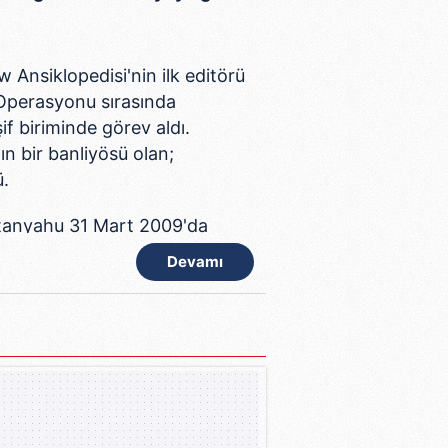
 Ansiklopedisi'nin ilk editörü
Operasyonu sırasında
f biriminde görev aldı.
ın bir banliyösü olan;
ü.
etanyahu 31 Mart 2009'da
Devamı
 Üstelik ülkede halk
eye verdiği önem ve
idarı, sadece 3 yıl sürdü.
den açılması yönünde verdiği
 öldü.