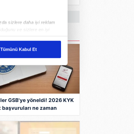
 gelirler
ızda sizlere daha iyi reklam
duğunu ve sizlere en iyi
liyetlerimizi karşılamak
Tümünü Kabul Et
ar gösterilmeyecektir."
çerezler kullanılmaktadır. Bu
u hizmetlerinin sunulması
i ve sizlere yönelik
nılacaktır.
ler GSB'ye yöneldi! 2026 KYK
t başvuruları ne zaman
kin detaylı bilgi için Ayarlar
layacak, şartları neler?
ak ve sitemizde ilgili