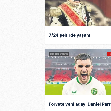
İktidarının ilerleyen döneminde i
kontrolünün büyük bir bölümünü F
1997'de aldığı bu karardan bir y
13'ünü Filistin Yönetimi'ne bırakt
7/24 şehirde yaşam
Netanyahu, aldığı bu kararlarla aşı
yapılmasını isteyenlerin de gö
08.08.2026
F
Mayıs 1999'da kendi kararıyla y
Likud Partisi liderliğini de Arie
duruşu çok uzun sürmedi ve 2002
yeniden siyasete girdi. 2005't
kaldırma kararına tepki olarak gö
Kısa bir süre sonra şans yenide
bu partinin lideri seçildi.
Forvete yeni aday: Daniel Parr