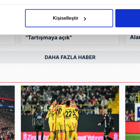
imizden gelen çabayı gösterdiğimizi ve bu noktada, reklamların ma
olduğunu sizlere hatırlatmak isteriz.
Kişiselleştir
çerezlere izin vermedikleri takdirde, kullanıcılara hedefli reklaml
SON
Fatih Tekke'den penaltı isyanı:
Ala
"Tartışmaya açık"
abilmek için İnternet Sitemizde kendimize ve üçüncü kişilere ait 
maç
isel verileriniz işlenmekte olup gerekli olan çerezler bilgi toplum
DAHA FAZLA HABER
 çerezler, sitemizin daha işlevsel kılınması ve kişiselleştirilmes
 yapılması, amaçlarıyla sınırlı olarak açık rızanız dahilinde kulla
aşağıda yer alan panel vasıtasıyla belirleyebilirsiniz. Çerezlere iliş
lgilendirme Metnimizi
ziyaret edebilirsiniz.
Korunması Kanunu uyarınca hazırlanmış Aydınlatma Metnimizi okum
 çerezlerle ilgili bilgi almak için lütfen
tıklayınız
.