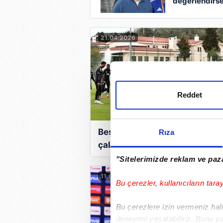
değerlendirs
bu durumda
olmayabilirdik
21.04.2026
Reddet
Beşiktaş, kondisyon ve taktik
Rıza
çalıştı!
"Sitelerimizde reklam ve paza
11.04.2026
Bu çerezler, kullanıcıların tara
Bu çerezlere izin vermeniz halin
deneyimi yaşatabiliriz. Bunu y