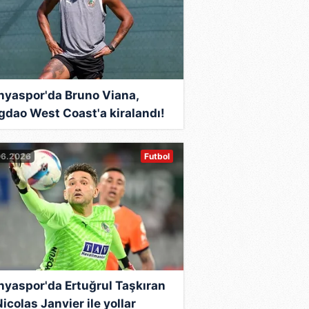
nyaspor'da Bruno Viana,
gdao West Coast'a kiralandı!
06.2026
Futbol
nyaspor'da Ertuğrul Taşkıran
icolas Janvier ile yollar