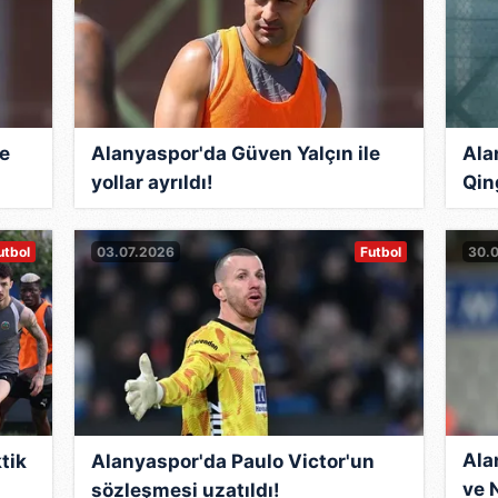
le
Alanyaspor'da Güven Yalçın ile
Ala
yollar ayrıldı!
Qin
utbol
03.07.2026
Futbol
30.
Ala
tik
Alanyaspor'da Paulo Victor'un
ve N
sözleşmesi uzatıldı!