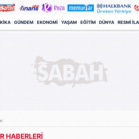
KIKA
GÜNDEM
EKONOMI
YAŞAM
EĞITIM
DÜNYA
RESMI İL
ri
 HABERLERİ