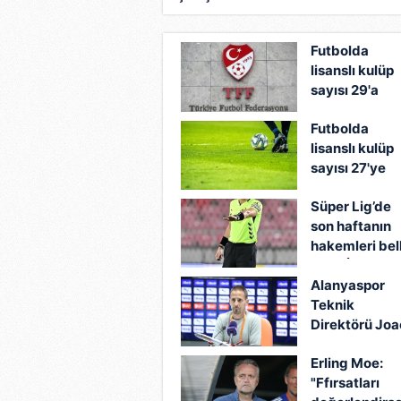
Futbolda
lisanslı kulüp
sayısı 29'a
yükseldi
Futbolda
lisanslı kulüp
sayısı 27'ye
çıktı!
Süper Lig’de
son haftanın
hakemleri bell
oldu! İki kadın
Alanyaspor
hakem görev
Teknik
alacak...
Direktörü Joa
Pereira: "Ana
Erling Moe:
hedefimize
"Ffırsatları
ulaştık"