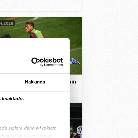
04.2026
bzonspor, Başakşehir maçının
Hakkında
rlıklarına başladı!
ılmaktadır.
4.2026
ızda sizlere daha iyi reklam
duğunu ve sizlere en iyi