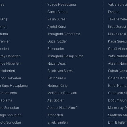
rsa
Yüzde Hesaplama
Vakıa Sures
Cuma Suresi
Espriler
Giriş
Yasin Suresi
Tekerlemele
rleri
Ayetel Kürsi
İhlas Suresi
urumu
İnstagram Dondurma
Mülk Suresi
remler
Güzel Sözler
Kadir Suresi
erleri
Bilmeceler
Gusül Abdes
ray Haberleri
İnstagram Hesap Silme
Yatsı Namazı
hçe Haberleri
Nazar Duası
Akşam Namaz
 Haberleri
Felak Nas Suresi
Sabah Namaz
por Haberleri
Fetih Suresi
Öğlen Namazı
n Burç Hesaplama
Hotmail Giriş
İkindi Namaz
 Hesaplama
Metrobüs Durakları
Günaydın Me
saplama
Aşk Sözleri
Doğum Günü
to Sonuçları
Abdest Nasıl Alınır?
Marmaray Du
yango Sonuçları
Atasözleri
Saatlerin A
Loto Sonuçları
Erkek İsimleri
Dini Bilgiler