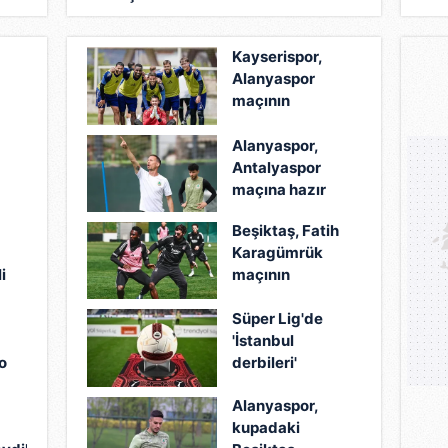
ayrı
Kayserispor,
Alanyaspor
maçının
taktiğini çalıştı!
Alanyaspor,
Antalyaspor
maçına hazır
Beşiktaş, Fatih
Karagümrük
i
maçının
hazırlıklarına
Süper Lig'de
başladı
'İstanbul
o
derbileri'
heyecanı!
Alanyaspor,
kupadaki