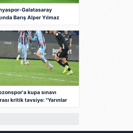
nyaspor-Galatasaray
ında Barış Alper Yılmaz
tınası! Maça damga vurdu...
bzonspor'a kupa sınavı
ası kritik tavsiye: "Yarınlar
na çok önemli..."