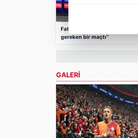
içerikleri sunabilmek adına el
noktasında tek gelir kalemimiz 
Her halükârda, kullanıcılar, bu 
Fatih Tekke: "Kazanmamız
gereken bir maçtı’’
Sizlere daha iyi bir hizmet sun
çerezler vasıtasıyla çeşitli kiş
amacıyla kullanılmaktadır. Diğer
reklam/pazarlama faaliyetlerinin
GALERİ
Çerezlere ilişkin tercihlerinizi 
butonuna tıklayabilir,
Çerez Bi
6698 sayılı Kişisel Verilerin 
mevzuata uygun olarak kullanılan