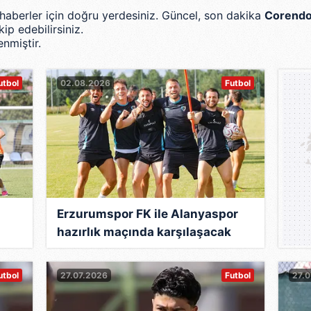
m haberler için doğru yerdesiniz. Güncel, son dakika
Corendo
ip edebilirsiniz.
nmiştir.
0
utbol
02.08.2026
Futbol
Erzurumspor FK ile Alanyaspor
hazırlık maçında karşılaşacak
utbol
27.07.2026
Futbol
27.0