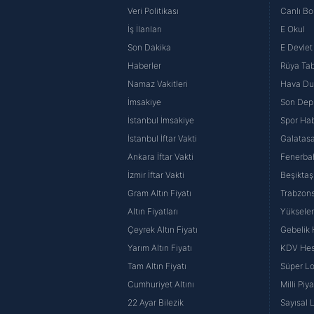
Veri Politikası
Canlı Bo
İş İlanları
E Okul
Son Dakika
E Devlet 
Haberler
Rüya Tabi
Namaz Vakitleri
Hava D
İmsakiye
Son Dep
İstanbul İmsakiye
Spor Hab
İstanbul İftar Vakti
Galatasa
Ankara İftar Vakti
Fenerba
İzmir İftar Vakti
Beşiktaş
Gram Altın Fiyatı
Trabzons
Altın Fiyatları
Yüksele
Çeyrek Altın Fiyatı
Gebelik
Yarım Altın Fiyatı
KDV He
Tam Altın Fiyatı
Süper Lo
Cumhuriyet Altını
Milli Pi
22 Ayar Bilezik
Sayısal 