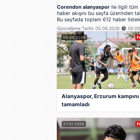
Corendon alanyaspor
ile ilgili tü
haber akışını bu sayfa üzerinden tak
Bu sayfada toplam 612 haber listele
Güncelleme Tarihi: 05.08.2026
00:0
05.08.2026
F
Alanyaspor, Erzurum kampını
tamamladı
27.07.2026
F