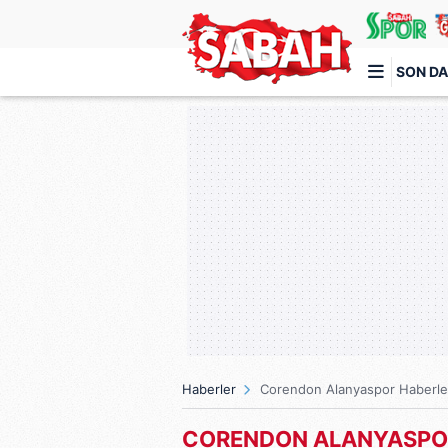
SON DA
Türkiye'nin en iyi haber sitesi
Haberler
Corendon Alanyaspor Haberle
CORENDON ALANYASPOR