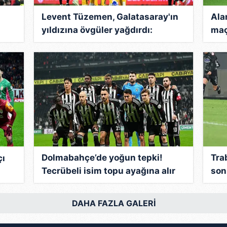
Levent Tüzemen, Galatasaray'ın
Ala
yıldızına övgüler yağdırdı:
maç
"Liverpool'a mesaj gönderdi"
fır
Dolmabahçe’de yoğun tepki!
Tra
çı
Tecrübeli isim topu ayağına alır
sonr
almaz ıslıklandı...
adı
DAHA FAZLA GALERİ