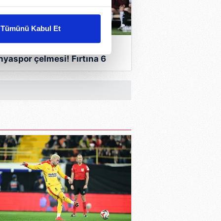
liyetlerimizi karşılamak
Tümünü Kabul Et
ar gösterilmeyecektir."
 DAKİKA | Trabzonspor'a
nyaspor çelmesi! Fırtına 6
çerezler kullanılmaktadır. Bu
 sonra puan kaybetti...
u hizmetlerinin sunulması
i ve sizlere yönelik
nılacaktır.
kin detaylı bilgi için Ayarlar
ak ve sitemizde ilgili