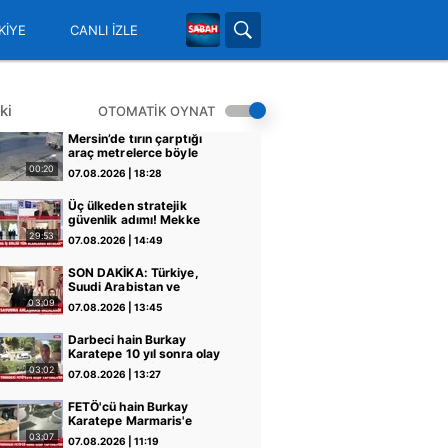
KİYE
CANLI İZLE
ki
OTOMATİK OYNAT
Mersin’de tırın çarptığı
araç metrelerce böyle
sürüklendi
00:20
07.08.2026 | 18:28
Üç ülkeden stratejik
güvenlik adımı! Mekke
Anlaşması dengeleri nasıl
29:53
07.08.2026 | 14:49
değiştirecek? | Video
SON DAKİKA: Türkiye,
Suudi Arabistan ve
Pakistan 'Mekke Savunma
03:09
07.08.2026 | 13:45
Anlaşması'nı imzaladı!
Başkan Erdoğan'dan kritik
Darbeci hain Burkay
görüşme | Video
Karatepe 10 yıl sonra olay
yerinde! Teröriste keşif
03:02
07.08.2026 | 13:27
yaptırıyor: Ekipler suikast
silahlarının izinde! | Video
FETÖ'cü hain Burkay
Karatepe Marmaris'e
götürüldü: Keşif
03:07
07.08.2026 | 11:19