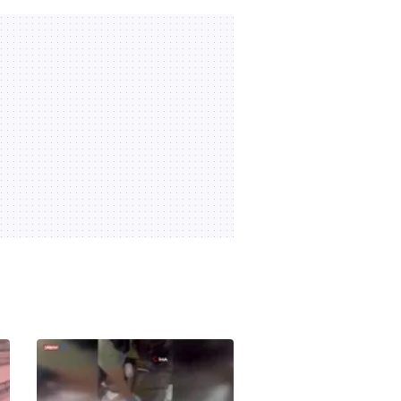
skandal! "G" harfini "6"
00:40
05.08.2026 | 19:48
sayıp AK Parti'nin oyunu
iptal etti
İstanbul’da uyuşturucu
operasyonu: 257 bin 850
adet uyuşturucu hap ele
00:47
05.08.2026 | 12:25
geçirildi | Video
Beyoğlu'nda 8 aracın
karıştığı kazada 5 kişi
yaralandı
03:47
04.08.2026 | 22:11
SON DAKİKA: MHP lideri
Bahçeli 'çerçeve yasa'
teklifine imza attı | Video
02:32
04.08.2026 | 14:10
Başkan Erdoğan Anıtkabir'i
ziyaret etti: Bayrağımız bu
topraklarda 1000 yıldır
19:55
04.08.2026 | 12:26
dalgalanıyor | Video
Sahte ekspertizle 687
kişiye vatandaşlık: 16 ilde
72 şüpheli yakalandı |
00:35
04.08.2026 | 09:34
Video
Elektrikli fırından çıkan
yangın evi kullanılamaz
hale getirdi
00:27
02.08.2026 | 22:18