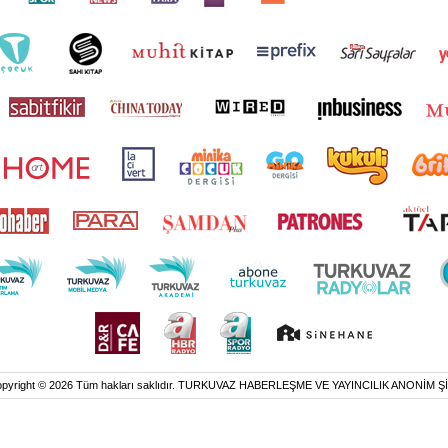
pyright © 2026 Tüm hakları saklıdır. TURKUVAZ HABERLEŞME VE YAYINCILIK ANONİM Ş