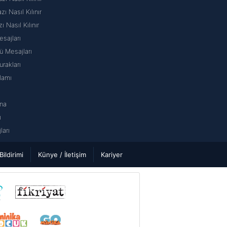
 Nasıl Kılınır
ı Nasıl Kılınır
sajları
 Mesajları
rakları
lamı
na
ı
arı
 Bildirimi
Künye / İletişim
Kariyer