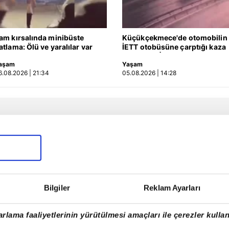
am kırsalında minibüste
Küçükçekmece'de otomobilin
atlama: Ölü ve yaralılar var
İETT otobüsüne çarptığı kaza
kamerada | Video
aşam
Yaşam
6.08.2026 | 21:34
05.08.2026 | 14:28
Bilgiler
Reklam Ayarları
rlama faaliyetlerinin yürütülmesi amaçları ile çerezler kullan