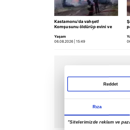
Kastamonu'da vahşet!
Ş
Komşusunu öldürüp evini ve
p
aracını ateşe verdi | Video
Yaşam
Y
06.08.2026 | 15:49
0
Reddet
Rıza
"Sitelerimizde reklam ve paza