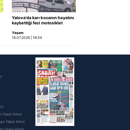
Yalova'da karı kocanın hayatını
kaybettiği feci motosiklet
kazası saniye saniye kameraya
Yaşam
yansıdı | Video
16.07.2026 | 16:34
i
er
sti
 Nasıl Kılınır
ı Nasıl Kılınır
 Nasıl Kılınır