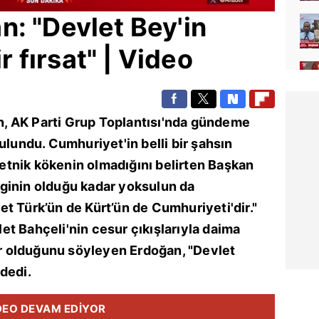
: "Devlet Bey'in
ir fırsat" | Video
n
,
AK Parti
Grup Toplantısı'nda gündeme
ulundu. Cumhuriyet'in belli bir şahsın
e etnik kökenin olmadığını belirten Başkan
ginin olduğu kadar yoksulun da
t Türk’ün de Kürt’ün de Cumhuriyeti'dir."
et Bahçeli
'nin cesur çıkışlarıyla daima
der olduğunu söyleyen Erdoğan, "Devlet
 dedi.
DEO DEVAM EDİYOR