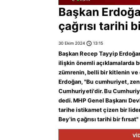
Başkan Erdoğan
çağrısı tarihi b
30 Ekim 2024
13:15
Başkan
Recep Tayyip Erdoğa
ilişkin önemli açıklamalarda b
zümrenin, belli bir kitlenin v
Erdoğan, "Bu cumhuriyet, zen
Cumhuriyeti'dir. Bu Cumhuriye
dedi.
MHP
Genel Başkanı
Devl
tarihe istikamet çizen bir li
Bey'in çağrısı tarihi bir fırsat"
Vİ