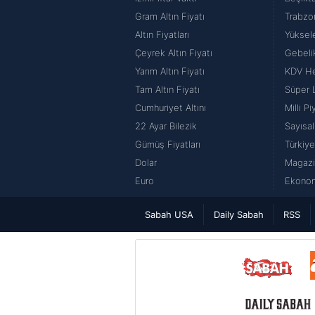
Gram Altın Fiyatı
Trabzo
Altın Fiyatları
Yüksel
Çeyrek Altın Fiyatı
Gebeli
Yarım Altın Fiyatı
KDV H
Tam Altın Fiyatı
Süper 
Cumhuriyet Altını
Milli P
22 Ayar Bilezik
Sayısal
Gümüş Fiyatları
Türkiye
Dolar
Magazi
Euro
Ekonom
Sabah USA
Daily Sabah
RSS