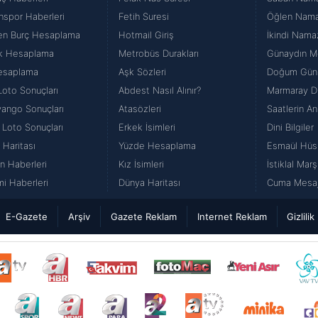
nspor Haberleri
Fetih Suresi
Öğlen Namazı
en Burç Hesaplama
Hotmail Giriş
İkindi Namaz
k Hesaplama
Metrobüs Durakları
Günaydın Me
esaplama
Aşk Sözleri
Doğum Günü
Loto Sonuçları
Abdest Nasıl Alınır?
Marmaray Du
iyango Sonuçları
Atasözleri
Saatlerin An
 Loto Sonuçları
Erkek İsimleri
Dini Bilgiler
 Haritası
Yüzde Hesaplama
Esmaül Hüs
n Haberleri
Kız İsimleri
İstiklal Marş
i Haberleri
Dünya Haritası
Cuma Mesajl
E-Gazete
Arşiv
Gazete Reklam
Internet Reklam
Gizlilik