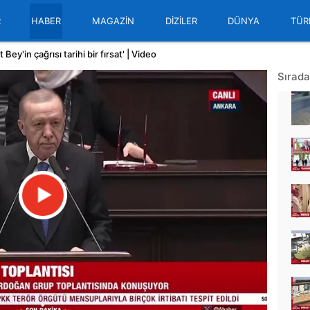
R
HABER
MAGAZİN
DİZİLER
DÜNYA
TÜR
ey'in çağrısı tarihi bir fırsat' | Video
Sırada