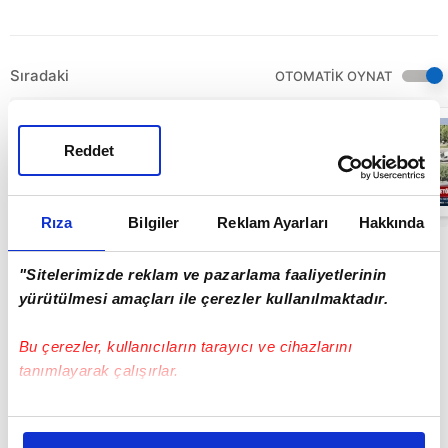
Sıradaki
OTOMATİK OYNAT
SON DAKİKA:
Türkiye, Suudi
Reddet
Arabistan ve
Pakistan 'Mekke
Savunma
03:09
Anlaşması'nı
imzaladı!
Rıza
Bilgiler
Reklam Ayarları
Hakkında
Başkan
Erdoğan'dan
kritik görüşme |
"Sitelerimizde reklam ve pazarlama faaliyetlerinin
Video
yürütülmesi amaçları ile çerezler kullanılmaktadır.
Bu çerezler, kullanıcıların tarayıcı ve cihazlarını
tanımlayarak çalışırlar.
Bu çerezlere izin vermeniz halinde sizlere özel
kişiselleştirilmiş reklamlar sunabilir, sayfalarımızda sizlere