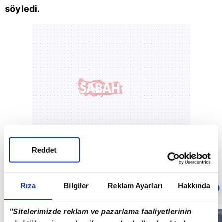
söyledi.
Reddet
Rıza
Bilgiler
Reklam Ayarları
Hakkında
Sıradaki
OTOMATİK OYNAT
"Sitelerimizde reklam ve pazarlama faaliyetlerinin
Ankara'da seyir
halindeki