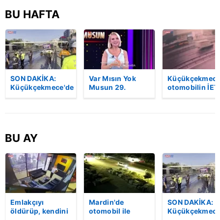
BU HAFTA
SON DAKİKA:
Var Mısın Yok
Küçükçekmece
Küçükçekmece'de
Musun 29.
otomobilin İET
korkunç kaza!
Bölüm Fragmanı
otobüsüne
Otomobil, İETT
yayınlandı |
çarptığı kaza
otobüsüne
Video
kamerada | Vi
çarptı: 3 kişi
hayatını kaybetti
BU AY
| Video
Emlakçıyı
Mardin'de
SON DAKİKA:
öldürüp, kendini
otomobil ile
Küçükçekmece
vurduğu olayın
kamyon çarpıştı:
korkunç kaza!