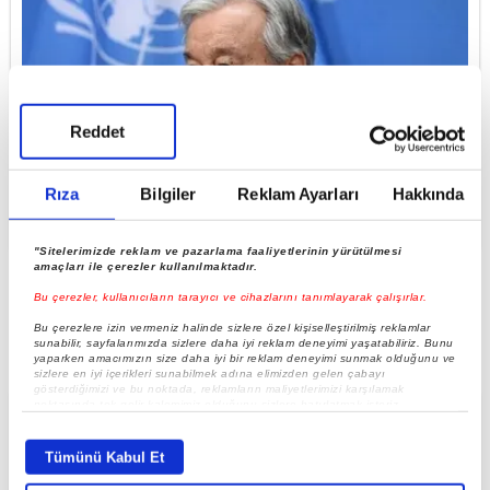
Reddet
Rıza
Bilgiler
Reklam Ayarları
Hakkında
Kıbrıs için kritik ziyaret
"Sitelerimizde reklam ve pazarlama faaliyetlerinin yürütülmesi
amaçları ile çerezler kullanılmaktadır.
Bu çerezler, kullanıcıların tarayıcı ve cihazlarını tanımlayarak çalışırlar.
Bu çerezlere izin vermeniz halinde sizlere özel kişiselleştirilmiş reklamlar
sunabilir, sayfalarımızda sizlere daha iyi reklam deneyimi yaşatabiliriz. Bunu
yaparken amacımızın size daha iyi bir reklam deneyimi sunmak olduğunu ve
sizlere en iyi içerikleri sunabilmek adına elimizden gelen çabayı
gösterdiğimizi ve bu noktada, reklamların maliyetlerimizi karşılamak
noktasında tek gelir kalemimiz olduğunu sizlere hatırlatmak isteriz.
Her halükârda, kullanıcılar, bu çerezlere izin vermedikleri takdirde,
kullanıcılara hedefli reklamlar gösterilmeyecektir."
Tümünü Kabul Et
Sizlere daha iyi bir hizmet sunabilmek için İnternet Sitemizde kendimize ve