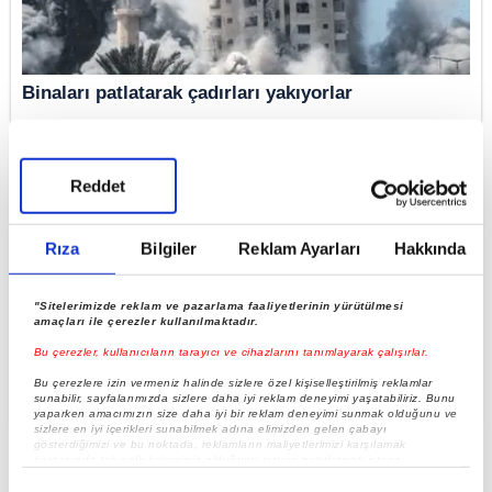
Binaları patlatarak çadırları yakıyorlar
Reddet
Rıza
Bilgiler
Reklam Ayarları
Hakkında
"Sitelerimizde reklam ve pazarlama faaliyetlerinin yürütülmesi
amaçları ile çerezler kullanılmaktadır.
Bu çerezler, kullanıcıların tarayıcı ve cihazlarını tanımlayarak çalışırlar.
Bu çerezlere izin vermeniz halinde sizlere özel kişiselleştirilmiş reklamlar
ABD’den skandal Filistin kararı
sunabilir, sayfalarımızda sizlere daha iyi reklam deneyimi yaşatabiliriz. Bunu
yaparken amacımızın size daha iyi bir reklam deneyimi sunmak olduğunu ve
sizlere en iyi içerikleri sunabilmek adına elimizden gelen çabayı
gösterdiğimizi ve bu noktada, reklamların maliyetlerimizi karşılamak
noktasında tek gelir kalemimiz olduğunu sizlere hatırlatmak isteriz.
Her halükârda, kullanıcılar, bu çerezlere izin vermedikleri takdirde,