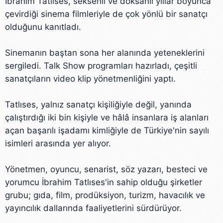
İbrahim Tatlıses, seksenli ve doksanlı yıllar boyunca
çevirdiği sinema filmleriyle de çok yönlü bir sanatçı
olduğunu kanıtladı.
Sinemanın baştan sona her alanında yeteneklerini
sergiledi. Talk Show programları hazırladı, çeşitli
sanatçıların video klip yönetmenliğini yaptı.
Tatlıses, yalnız sanatçı kişiliğiyle değil, yanında
çalıştırdığı iki bin kişiyle ve hâlâ insanlara iş alanları
açan başarılı işadamı kimliğiyle de Türkiye'nin sayılı
isimleri arasında yer alıyor.
Yönetmen, oyuncu, senarist, söz yazarı, besteci ve
yorumcu İbrahim Tatlıses'in sahip olduğu şirketler
grubu; gıda, film, prodüksiyon, turizm, havacılık ve
yayıncılık dallarında faaliyetlerini sürdürüyor.