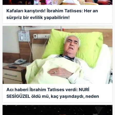
Kafaları karıştırdı! İbrahim Tatlıses: Her an
sürpriz bir evlilik yapabilirim!
Acı haberi İbrahim Tatlıses verdi: NURİ
SESİGÜZEL öldü mü, kaç yaşındaydı, neden
öldü? Nuri Sesigüzel 86 yaşında hayata
gözlerini yumdu!