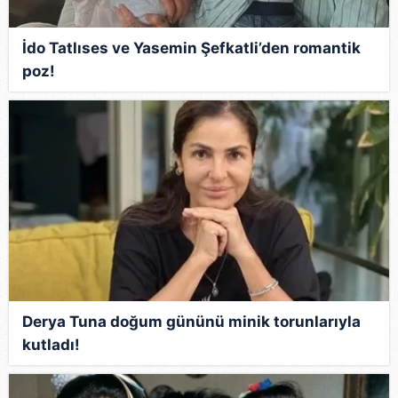
İdo Tatlıses ve Yasemin Şefkatli’den romantik
poz!
Derya Tuna doğum gününü minik torunlarıyla
kutladı!