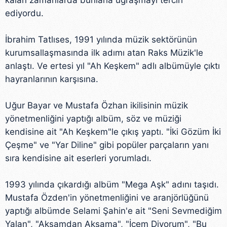
kalan zamanlarda bunlarla uğraşmayı tercih
ediyordu.
İbrahim Tatlıses, 1991 yılında müzik sektörünün
kurumsallaşmasında ilk adımı atan Raks Müzik'le
anlaştı. Ve ertesi yıl "Ah Keşkem" adlı albümüyle çıktı
hayranlarının karşısına.
Uğur Bayar ve Mustafa Özhan ikilisinin müzik
yönetmenliğini yaptığı albüm, söz ve müziği
kendisine ait "Ah Keşkem"le çıkış yaptı. "İki Gözüm İki
Çeşme" ve "Yar Diline" gibi popüler parçaların yanı
sıra kendisine ait eserleri yorumladı.
1993 yılında çıkardığı albüm "Mega Aşk" adını taşıdı.
Mustafa Özden'in yönetmenliğini ve aranjörlüğünü
yaptığı albümde Selami Şahin'e ait "Seni Sevmediğim
Yalan", "Akşamdan Akşama", "İçem Diyorum", "Bu