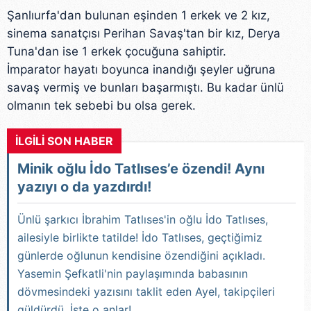
Şanlıurfa'dan bulunan eşinden 1 erkek ve 2 kız,
sinema sanatçısı Perihan Savaş'tan bir kız, Derya
Tuna'dan ise 1 erkek çocuğuna sahiptir.
İmparator hayatı boyunca inandığı şeyler uğruna
savaş vermiş ve bunları başarmıştı. Bu kadar ünlü
olmanın tek sebebi bu olsa gerek.
İLGİLİ SON HABER
Minik oğlu İdo Tatlıses’e özendi! Aynı
yazıyı o da yazdırdı!
Ünlü şarkıcı İbrahim Tatlıses'in oğlu İdo Tatlıses,
ailesiyle birlikte tatilde! İdo Tatlıses, geçtiğimiz
günlerde oğlunun kendisine özendiğini açıkladı.
Yasemin Şefkatli'nin paylaşımında babasının
dövmesindeki yazısını taklit eden Ayel, takipçileri
güldürdü. İşte o anlar!