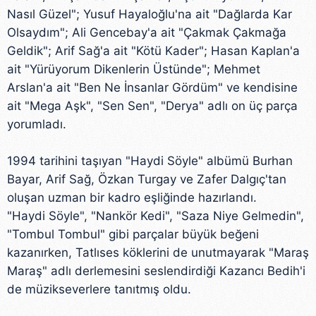
Nasıl Güzel"; Yusuf Hayaloğlu'na ait "Dağlarda Kar
Olsaydım"; Ali Gencebay'a ait "Çakmak Çakmağa
Geldik"; Arif Sağ'a ait "Kötü Kader"; Hasan Kaplan'a
ait "Yürüyorum Dikenlerin Üstünde"; Mehmet
Arslan'a ait "Ben Ne İnsanlar Gördüm" ve kendisine
ait "Mega Aşk", "Sen Sen", "Derya" adlı on üç parça
yorumladı.
1994 tarihini taşıyan "Haydi Söyle" albümü Burhan
Bayar, Arif Sağ, Özkan Turgay ve Zafer Dalgıç'tan
oluşan uzman bir kadro eşliğinde hazırlandı.
"Haydi Söyle", "Nankör Kedi", "Saza Niye Gelmedin",
"Tombul Tombul" gibi parçalar büyük beğeni
kazanırken, Tatlıses köklerini de unutmayarak "Maraş
Maraş" adlı derlemesini seslendirdiği Kazancı Bedih'i
de müzikseverlere tanıtmış oldu.