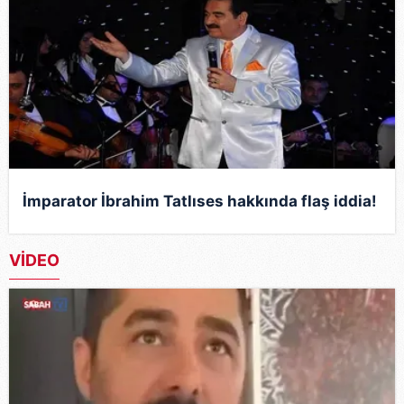
İmparator İbrahim Tatlıses hakkında flaş iddia!
VİDEO