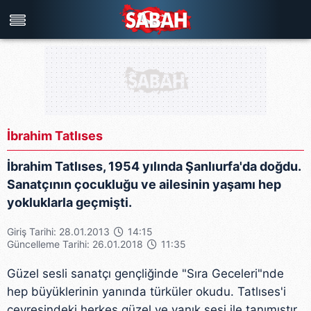
Türkiye'nin en iyi haber sitesi
İbrahim Tatlıses
İbrahim Tatlıses, 1954 yılında Şanlıurfa'da doğdu.
Sanatçının çocukluğu ve ailesinin yaşamı hep
yokluklarla geçmişti.
Giriş Tarihi: 28.01.2013
14:15
Güncelleme Tarihi: 26.01.2018
11:35
Güzel sesli sanatçı gençliğinde "Sıra Geceleri"nde
hep büyüklerinin yanında türküler okudu. Tatlıses'i
çevresindeki herkes güzel ve yanık sesi ile tanımıştır.