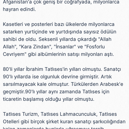
Afganistan'a çok geniş bir coğrafyada, milyonlarca
hayran edindi.
Kasetleri ve posterleri bazı ülkelerde milyonlarca
satarken yurtiçinde ve yurtdışında sayısız ödülün
sahibi de oldu. Seksenli yıllarda çıkardığı "Allah
Allah", "Kara Zindan", "İnsanlar" ve "Fosforlu
Cevriyem" gibi albümlerinin satışı milyonları aştı.
80'li yıllar İbrahim Tatlıses'in yılları olmuştu. Sanatçı
90'lı yıllarda ise olgunluk devrine girmiştir. Artık
sarsılmayacak kale olmuştur. Türkülerden Arabesk'e
geçmiştir.90'lı yıllar aynı zamanda Tatlıses için
ticaretin başlamış olduğu yıllar olmuştu.
Tatlıses Turizm, Tatlıses Lahmacunculuk, Tatlıses
Otelleri gibi birçok şirket kuran sanatçı şarkıcılığından