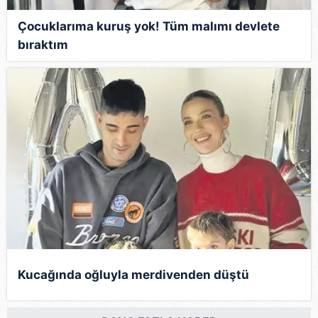
Çocuklarıma kuruş yok! Tüm malımı devlete
bıraktım
Kucağında oğluyla merdivenden düştü