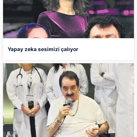
Metnimizi
ziyaret edebilirsiniz.
6698 sayılı Kişisel Verilerin Korunması Kanunu uyarınca
hazırlanmış Aydınlatma Metnimizi okumak ve sitemizde
ilgili mevzuata uygun olarak kullanılan çerezlerle ilgili bilgi
almak için lütfen
tıklayınız
.
Yapay zeka sesimizi çalıyor