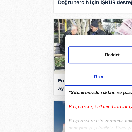
Doğru tercih için İŞKUR deste
Reddet
Rıza
En düşük emekli aylığı ödeme
ay sonuna yetişecek
"Sitelerimizde reklam ve paza
Bu çerezler, kullanıcıların tara
Bu çerezlere izin vermeniz halin
deneyimi yaşatabiliriz. Bunu y