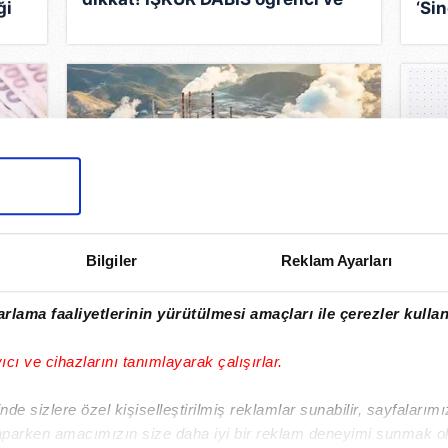
ği
‘Si
velilerin erişimine açıldı
Bilgiler
Reklam Ayarları
si
Yatırımlar damga vergisinden
muaf olacak
rlama faaliyetlerinin yürütülmesi amaçları ile çerezler kullan
yıcı ve cihazlarını tanımlayarak çalışırlar.
de sizlere özel kişiselleştirilmiş reklamlar sunabilir, sayfalarım
aparken amacımızın size daha iyi bir reklam deneyimi sunmak ol