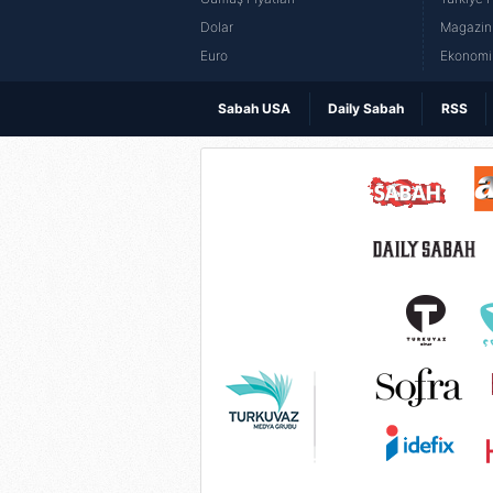
Dolar
Magazin 
Euro
Ekonomi 
Sabah USA
Daily Sabah
RSS