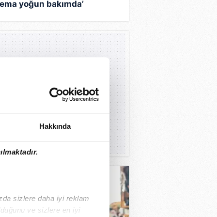
nema yoğun bakımda’
Hakkında
ılmaktadır.
ızda sizlere daha iyi reklam
duğunu ve sizlere en iyi