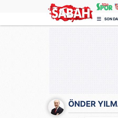
SON DA
Türkiye'nin en iyi haber sitesi
ÖNDER YIL