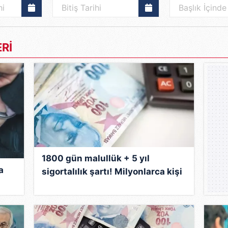
Rİ
1800 gün malullük + 5 yıl
a
sigortalılık şartı! Milyonlarca kişi
yararlanıyor! İşte o aylığı almanın
koşulları...