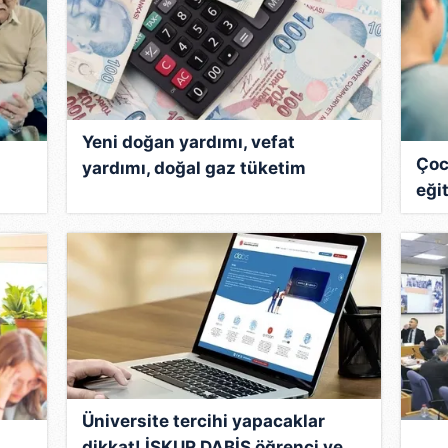
Yeni doğan yardımı, vefat
Çoc
yardımı, doğal gaz tüketim
eği
desteği... Milyarlarca liralık
sosyal yardım! Hepsi tek tek
sıralandı
Üniversite tercihi yapacaklar
dikkat! İŞKUR DABİS öğrenci ve