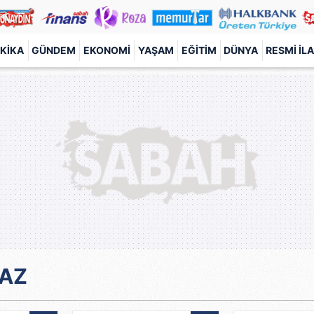
KIKA
GÜNDEM
EKONOMI
YAŞAM
EĞITIM
DÜNYA
RESMI İL
MAZ