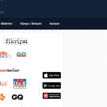
ı
ları
k Bildirimi
Künye / İletişim
Kariyer