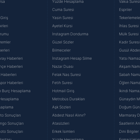
rsa
Yüzde Hesaplama
Vakıa Sures
Cuma Suresi
Espriler
Giriş
Yasin Suresi
Tekerlemele
rleri
Ayetel Kürsi
İhlas Suresi
urumu
İnstagram Dondurma
Mülk Suresi
remler
Güzel Sözler
Kadir Suresi
erleri
Bilmeceler
Gusül Abdes
ray Haberleri
İnstagram Hesap Silme
Yatsı Namazı
hçe Haberleri
Nazar Duası
Akşam Namaz
 Haberleri
Felak Nas Suresi
Sabah Namaz
por Haberleri
Fetih Suresi
Öğlen Namazı
n Burç Hesaplama
Hotmail Giriş
İkindi Namaz
 Hesaplama
Metrobüs Durakları
Günaydın Me
saplama
Aşk Sözleri
Doğum Günü
to Sonuçları
Abdest Nasıl Alınır?
Marmaray Du
yango Sonuçları
Atasözleri
Saatlerin A
Loto Sonuçları
Erkek İsimleri
Dini Bilgiler
aritası
Yüzde Hesaplama
Esmaül Hüs