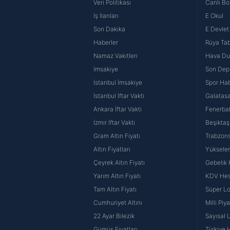
Veri Politikası
Canlı Bo
İş İlanları
E Okul
Son Dakika
E Devlet 
Haberler
Rüya Tabi
Namaz Vakitleri
Hava D
İmsakiye
Son Dep
İstanbul İmsakiye
Spor Hab
İstanbul İftar Vakti
Galatasa
Ankara İftar Vakti
Fenerba
İzmir İftar Vakti
Beşiktaş
Gram Altın Fiyatı
Trabzons
Altın Fiyatları
Yüksele
Çeyrek Altın Fiyatı
Gebelik
Yarım Altın Fiyatı
KDV He
Tam Altın Fiyatı
Süper Lo
Cumhuriyet Altını
Milli Pi
22 Ayar Bilezik
Sayısal 
Gümüş Fiyatları
Türkiye H