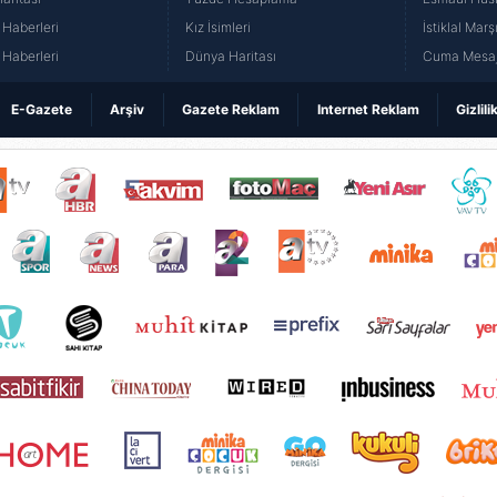
Haberleri
Kız İsimleri
İstiklal Marş
Haberleri
Dünya Haritası
Cuma Mesaj
E-Gazete
Arşiv
Gazete Reklam
Internet Reklam
Gizlili