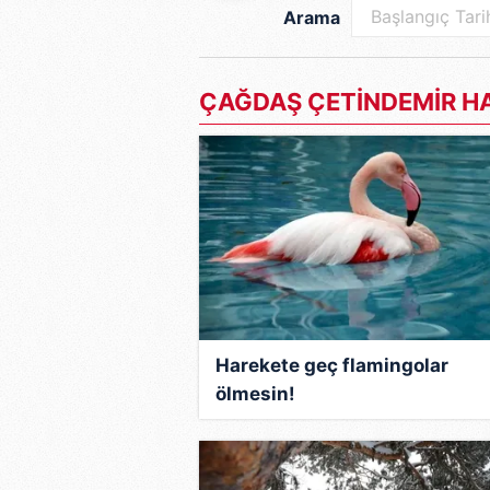
Arama
ÇAĞDAŞ ÇETİNDEMİR HA
Harekete geç flamingolar
ölmesin!