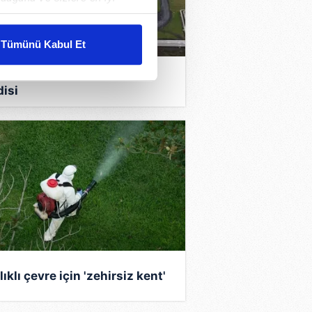
liyetlerimizi karşılamak
Tümünü Kabul Et
ar gösterilmeyecektir."
ya Bankası'ndan "İklim"
disi
çerezler kullanılmaktadır. Bu
u hizmetlerinin sunulması
i ve sizlere yönelik
nılacaktır.
kin detaylı bilgi için Ayarlar
ak ve sitemizde ilgili
ıklı çevre için 'zehirsiz kent'