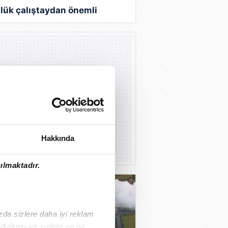
lük çalıştaydan önemli
rlar çıktı
Hakkında
ılmaktadır.
ızda sizlere daha iyi reklam
duğunu ve sizlere en iyi