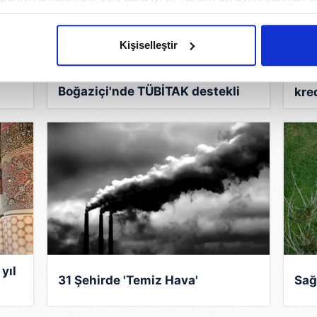
imizden gelen çabayı gösterdiğimizi ve bu noktada, reklamların ma
olduğunu sizlere hatırlatmak isteriz.
Kişiselleştir
çerezlere izin vermedikleri takdirde, kullanıcılara hedefli reklaml
Edebi çeviri için yeni adım!
Dün
Boğaziçi'nde TÜBİTAK destekli
kre
abilmek için İnternet Sitemizde kendimize ve üçüncü kişilere ait 
'edebi makine çevirisi'
isel verileriniz işlenmekte olup gerekli olan çerezler bilgi toplum
 çerezler, sitemizin daha işlevsel kılınması ve kişiselleştirilmes
 yapılması, amaçlarıyla sınırlı olarak açık rızanız dahilinde kulla
aşağıda yer alan panel vasıtasıyla belirleyebilirsiniz. Çerezlere iliş
lgilendirme Metnimizi
ziyaret edebilirsiniz.
Korunması Kanunu uyarınca hazırlanmış Aydınlatma Metnimizi okum
 çerezlerle ilgili bilgi almak için lütfen
tıklayınız
.
yıl
31 Şehirde 'Temiz Hava'
Sağl