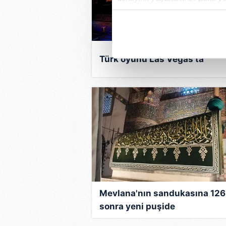
içerikleri sunabilmek adına el
noktasında tek gelir kalemimiz 
Her halükârda, kullanıcılar, bu 
Türk oyunu Las Vegas'ta
Sizlere daha iyi bir hizmet sun
çerezler vasıtasıyla çeşitli kiş
amacıyla kullanılmaktadır. Diğer
reklam/pazarlama faaliyetlerinin
Çerezlere ilişkin tercihlerinizi 
butonuna tıklayabilir,
Çerez Bi
6698 sayılı Kişisel Verilerin 
mevzuata uygun olarak kullanılan
Mevlana'nın sandukasına 126 
sonra yeni puşide