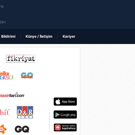
na
ı
ları
k Bildirimi
Künye / İletişim
Kariyer