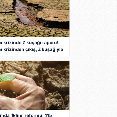
im krizinde Z kuşağı raporu!
m krizinden çıkış, Z kuşağıyla
olacak?
ımda 'İklim' reformu! 115