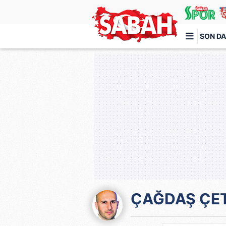
SON DA
Türkiye'nin en iyi haber sitesi
ÇAĞDAŞ ÇE