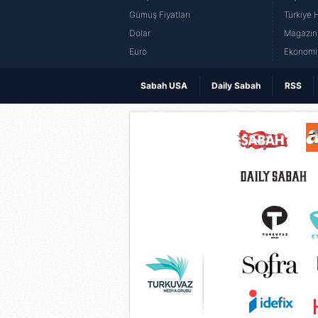
Gümüş Fiyatları
Türkiye H
Dolar
Magazin 
Euro
Ekonomi 
Sabah USA
Daily Sabah
RSS