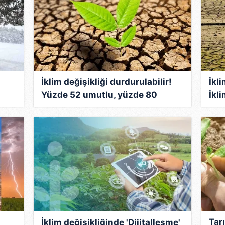
İklim değişikliği durdurulabilir!
İkl
Yüzde 52 umutlu, yüzde 80
İkli
yardımcı
mı 
Tar
İklim değişikliğinde 'Dijitalleşme'