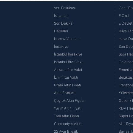
Veri Politikası
Canlı Bo
İş İlanları
E Okul
Son Dakika
E Devlet 
Haberler
Rüya Tabi
Namaz Vakitleri
Hava D
İmsakiye
Son Dep
İstanbul İmsakiye
Spor Hab
İstanbul İftar Vakti
Galatasa
Ankara İftar Vakti
Fenerba
İzmir İftar Vakti
Beşiktaş
Gram Altın Fiyatı
Trabzons
Altın Fiyatları
Yüksele
Çeyrek Altın Fiyatı
Gebelik
Yarım Altın Fiyatı
KDV He
Tam Altın Fiyatı
Süper Lo
Cumhuriyet Altını
Milli Pi
22 Ayar Bilezik
Sayısal 