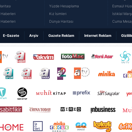
aritası
Yüzde Hesaplama
Esmaül Hüs
Haberleri
Kız İsimleri
İstiklal Marş
Haberleri
Dünya Haritası
Cuma Mesaj
E-Gazete
Arşiv
Gazete Reklam
Internet Reklam
Gizlili