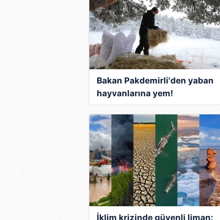
Bakan Pakdemirli'den yaban
hayvanlarına yem!
İklim krizinde güvenli liman: