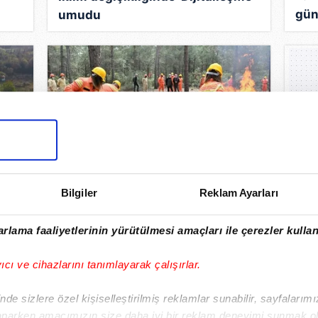
gün
umudu
kara
Hava Gücü ve Gönüllü Ordusu!
Bilgiler
Reklam Ayarları
Orman yangınlarına karşı çifte
nse
hamle
rlama faaliyetlerinin yürütülmesi amaçları ile çerezler kullan
yıcı ve cihazlarını tanımlayarak çalışırlar.
de sizlere özel kişiselleştirilmiş reklamlar sunabilir, sayfalarım
aparken amacımızın size daha iyi bir reklam deneyimi sunmak ol