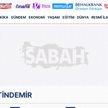
KIKA
GÜNDEM
EKONOMI
YAŞAM
EĞITIM
DÜNYA
RESMI İL
TİNDEMİR