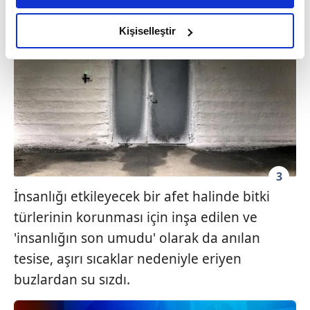
amacımızın size daha iyi bir reklam deneyimi sunmak
olduğunu ve sizlere en iyi içerikleri sunabilmek adına
Kişiselleştir
elimizden gelen çabayı gösterdiğimizi ve bu noktada,
reklamların maliyetlerimizi karşılamak noktasında tek gelir
kalemimiz olduğunu sizlere hatırlatmak isteriz.
Her halükârda, kullanıcılar, bu çerezlere izin vermedikleri
takdirde, kullanıcılara hedefli reklamlar
gösterilmeyecektir."
3
Sizlere daha iyi bir hizmet sunabilmek için İnternet
İnsanlığı etkileyecek bir afet halinde bitki
Sitemizde kendimize ve üçüncü kişilere ait çerezler
kullanılmaktadır. Bu çerezler vasıtasıyla çeşitli kişisel
türlerinin korunması için inşa edilen ve
verileriniz işlenmekte olup gerekli olan çerezler bilgi
'insanlığın son umudu' olarak da anılan
toplumu hizmetlerinin sunulması amacıyla
tesise, aşırı sıcaklar nedeniyle eriyen
kullanılmaktadır. Diğer çerezler, sitemizin daha işlevsel
buzlardan su sızdı.
kılınması ve kişiselleştirilmesi ve sizlere yönelik
reklam/pazarlama faaliyetlerinin yapılması, amaçlarıyla