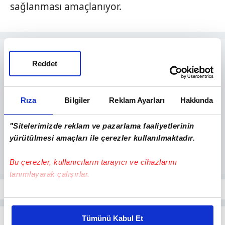
sağlanması amaçlanıyor.
Reddet
Rıza
Bilgiler
Reklam Ayarları
Hakkında
"Sitelerimizde reklam ve pazarlama faaliyetlerinin
yürütülmesi amaçları ile çerezler kullanılmaktadır.
Bu çerezler, kullanıcıların tarayıcı ve cihazlarını
tanımlayarak çalışırlar.
Bu çerezlere izin vermeniz halinde sizlere özel
kişiselleştirilmiş reklamlar sunabilir, sayfalarımızda sizlere
Tümünü Kabul Et
daha iyi reklam deneyimi yaşatabiliriz. Bunu yaparken