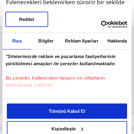
Evlenecekleri beklenirken sürpriz bir şekilde
ayrılan çiftten mutlu haber gelmişti.
Reddet
Rıza
Bilgiler
Reklam Ayarları
Hakkında
"Sitelerimizde reklam ve pazarlama faaliyetlerinin
yürütülmesi amaçları ile çerezler kullanılmaktadır.
Bu çerezler, kullanıcıların tarayıcı ve cihazlarını
tanımlayarak çalışırlar.
Bu çerezlere izin vermeniz halinde sizlere özel
kişiselleştirilmiş reklamlar sunabilir, sayfalarımızda sizlere
Tümünü Kabul Et
daha iyi reklam deneyimi yaşatabiliriz. Bunu yaparken
amacımızın size daha iyi bir reklam deneyimi sunmak
olduğunu ve sizlere en iyi içerikleri sunabilmek adına
Kişiselleştir