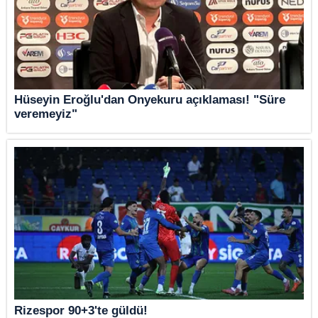
Hüseyin Eroğlu'dan Onyekuru açıklaması! "Süre
veremeyiz"
Rizespor 90+3'te güldü!