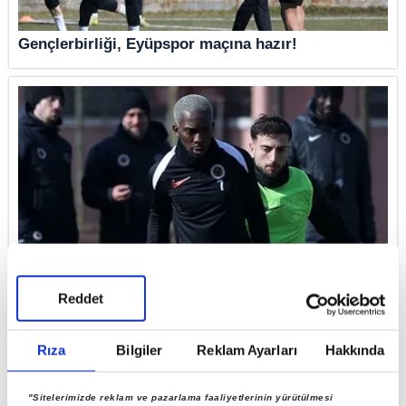
Gençlerbirliği, Eyüpspor maçına hazır!
Gençlerbirliği Basın Sözcüsü Şanal: "Onyekuru
Reddet
takımda kalacak"
Rıza
Bilgiler
Reklam Ayarları
Hakkında
"Sitelerimizde reklam ve pazarlama faaliyetlerinin yürütülmesi