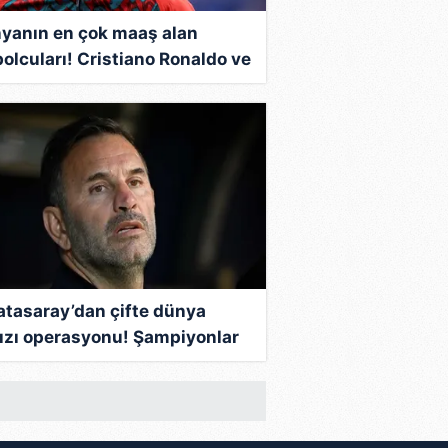
yanın en çok maaş alan
bolcuları! Cristiano Ronaldo ve
nel Messi arasında büyük fark
atasaray’dan çifte dünya
dızı operasyonu! Şampiyonlar
i'nde dengeleri değiştirecek
...