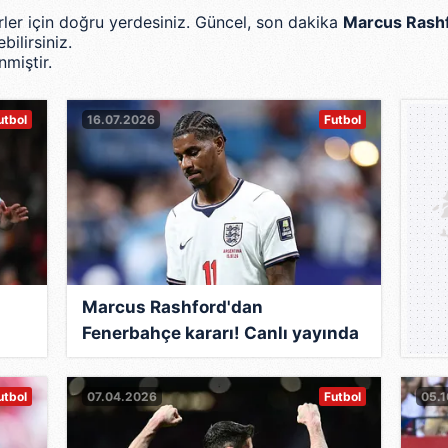
erler için doğru yerdesiniz. Güncel, son dakika
Marcus Rash
bilirsiniz.
miştir.
utbol
16.07.2026
Futbol
Marcus Rashford'dan
Fenerbahçe kararı! Canlı yayında
açıklandı...
utbol
07.04.2026
Futbol
05.