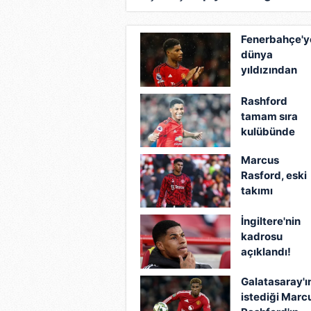
gecenin sonuçları...
Fenerbahçe'y
dünya
yıldızından
kötü haber!
Yeni takımı
Rashford
belli oluyor...
tamam sıra
kulübünde
Marcus
Rasford, eski
takımı
Manchester
İngiltere'nin
United'a geri
kadrosu
dönüyor
açıklandı!
Rashford
Galatasaray'ı
döndü...
istediği Marc