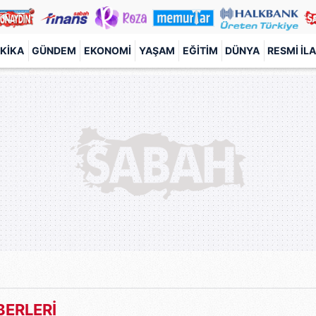
KIKA
GÜNDEM
EKONOMI
YAŞAM
EĞITIM
DÜNYA
RESMI İL
ERLERİ