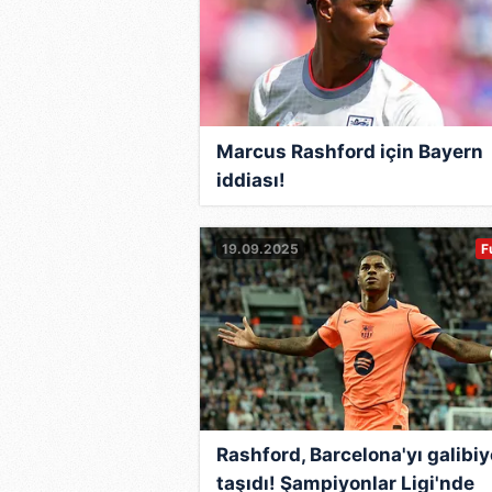
Marcus Rashford için Bayern
iddiası!
19.09.2025
F
Rashford, Barcelona'yı galibiy
taşıdı! Şampiyonlar Ligi'nde