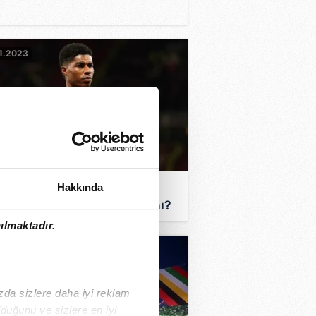
1.2023
atasaray'a büyük müjde!
Hakkında
cus Rashford oynayacak mı?
ılmaktadır.
0.2023
ızda sizlere daha iyi reklam
duğunu ve sizlere en iyi