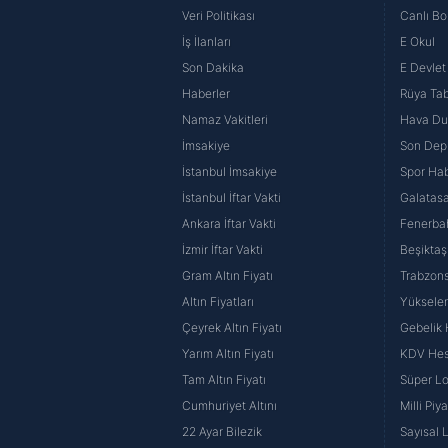
Veri Politikası
Canlı Bo
İş İlanları
E Okul
Son Dakika
E Devlet 
Haberler
Rüya Tabi
Namaz Vakitleri
Hava D
İmsakiye
Son Dep
İstanbul İmsakiye
Spor Hab
İstanbul İftar Vakti
Galatasa
Ankara İftar Vakti
Fenerba
İzmir İftar Vakti
Beşiktaş
Gram Altın Fiyatı
Trabzons
Altın Fiyatları
Yüksele
Çeyrek Altın Fiyatı
Gebelik
Yarım Altın Fiyatı
KDV He
Tam Altın Fiyatı
Süper Lo
Cumhuriyet Altını
Milli Pi
22 Ayar Bilezik
Sayısal 