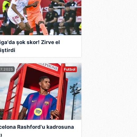
iga'da şok skor! Zirve el
iştirdi
07.2025
Futbol
celona Rashford'u kadrosuna
ı