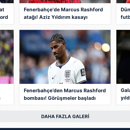
at
Fenerbahçe'de Marcus Rashford
Dün
ford
atağı! Aziz Yıldırım kasayı
fut
boşaltacak...
Lio
Gal
Fenerbahçe’den Marcus Rashford
n
yıl
bombası! Görüşmeler başladı
Lig
plan
DAHA FAZLA GALERİ