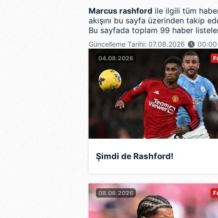
Marcus rashford
ile ilgili tüm hab
akışını bu sayfa üzerinden takip ede
Bu sayfada toplam 99 haber listelen
Güncelleme Tarihi: 07.08.2026
00:00
04.08.2026
F
Şimdi de Rashford!
08.06.2026
F