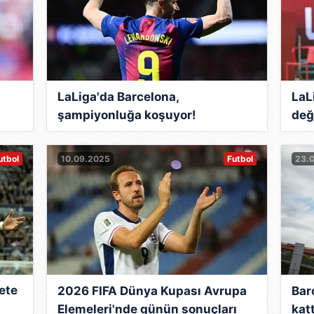
LaLiga'da Barcelona,
LaL
şampiyonluğa koşuyor!
değ
utbol
10.09.2025
Futbol
23.
ete
2026 FIFA Dünya Kupası Avrupa
Bar
Elemeleri'nde günün sonuçları
katt