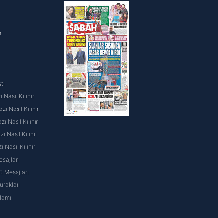
i
r
ti
 Nasıl Kılınır
ı Nasıl Kılınır
ı Nasıl Kılınır
 Nasıl Kılınır
ı Nasıl Kılınır
sajları
 Mesajları
rakları
nlamı