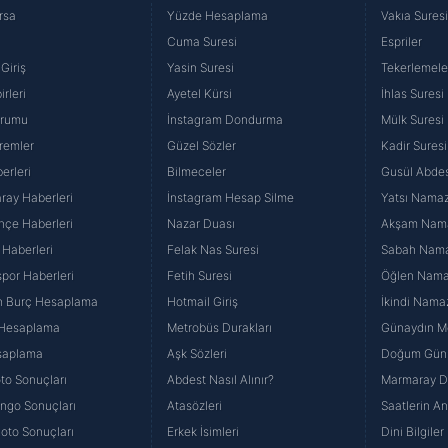
rsa
Yüzde Hesaplama
Vakıa Sures
Cuma Suresi
Espriler
Giriş
Yasin Suresi
Tekerlemele
rleri
Ayetel Kürsi
İhlas Suresi
urumu
İnstagram Dondurma
Mülk Suresi
remler
Güzel Sözler
Kadir Suresi
erleri
Bilmeceler
Gusül Abdes
ray Haberleri
İnstagram Hesap Silme
Yatsı Namazı
hçe Haberleri
Nazar Duası
Akşam Namaz
 Haberleri
Felak Nas Suresi
Sabah Namaz
por Haberleri
Fetih Suresi
Öğlen Namazı
n Burç Hesaplama
Hotmail Giriş
İkindi Namaz
 Hesaplama
Metrobüs Durakları
Günaydın Me
saplama
Aşk Sözleri
Doğum Günü
to Sonuçları
Abdest Nasıl Alınır?
Marmaray Du
yango Sonuçları
Atasözleri
Saatlerin A
Loto Sonuçları
Erkek İsimleri
Dini Bilgiler