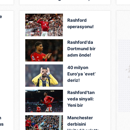
e
Rashford
operasyonu!
Rashford'da
Dortmund bir
adım önde!
40 milyon
Euro’ya ‘evet’
deriz!
Rashford'tan
veda sinyali:
Yeni bir
maceraya
n
Manchester
hazırım!
us
derbisini