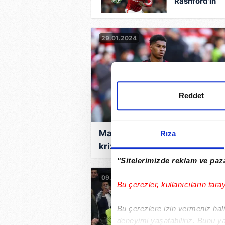
Rashford'ın
yeni takımı
açıklandı
29.01.2024
Reddet
Manchester United'da Rashfo
Rıza
krizi
"Sitelerimizde reklam ve paza
09.11.2023
Bu çerezler, kullanıcıların tara
Bu çerezlere izin vermeniz halin
deneyimi yaşatabiliriz. Bunu y