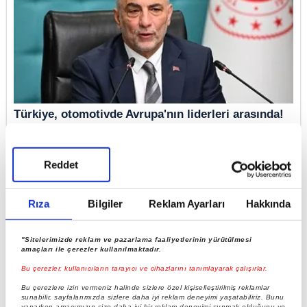
Türkiye, otomotivde Avrupa'nın liderleri arasında!
Reddet
Rıza
Bilgiler
Reklam Ayarları
Hakkında
"Sitelerimizde reklam ve pazarlama faaliyetlerinin yürütülmesi
amaçları ile çerezler kullanılmaktadır.
Bu çerezler, kullanıcıların tarayıcı ve cihazlarını tanımlayarak çalışırlar.
Bu çerezlere izin vermeniz halinde sizlere özel kişiselleştirilmiş reklamlar
sunabilir, sayfalarımızda sizlere daha iyi reklam deneyimi yaşatabiliriz. Bunu
Otomotivde ihracat başarısı! Türkiye liderliğini
yaparken amacımızın size daha iyi bir reklam deneyimi sunmak olduğunu ve