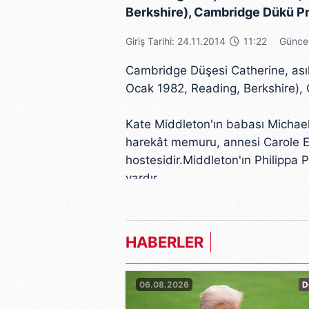
Berkshire), Cambridge Dükü Pre
Giriş Tarihi: 24.11.2014
11:22
Güncel
Cambridge Düşesi Catherine, asıl
Ocak 1982, Reading, Berkshire), 
Kate Middleton'ın babası Michael 
harekât memuru, annesi Carole El
hostesidir.Middleton'ın Philippa 
vardır.
Prens William ile 20 Ekim 2010 t
nişanlandıkları kamuoyuna duyu
HABERLER
gerçekleşti. Kate Middleton, Ale
tercih etti.
06.08.2026
D
Çiftin ilk çocukları bir erkek ol