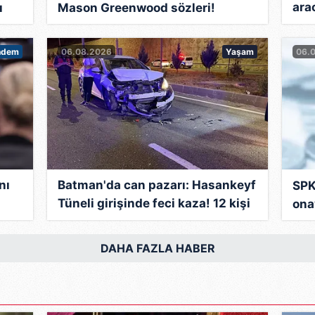
ara
ı
Mason Greenwood sözleri!
şüp
ndem
06.08.2026
Yaşam
06.
nı
Batman'da can pazarı: Hasankeyf
SPK
Tüneli girişinde feci kaza! 12 kişi
ona
yaralandı
DAHA FAZLA HABER