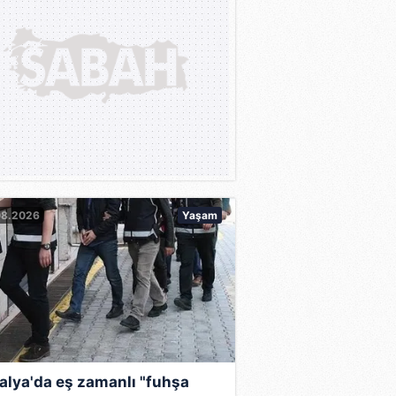
08.2026
Yaşam
alya'da eş zamanlı "fuhşa