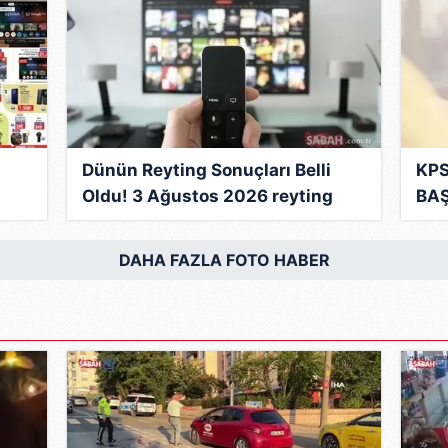
 çerezlerle ilgili bilgi almak için lütfen
tıklayınız
.
Dünün Reyting Sonuçları Belli
KPS
Oldu! 3 Ağustos 2026 reyting
BAŞ
nın
sonuçlarında kim birinci oldu?
Ort
İşte zirvedeki isim...
saa
DAHA FAZLA FOTO HABER