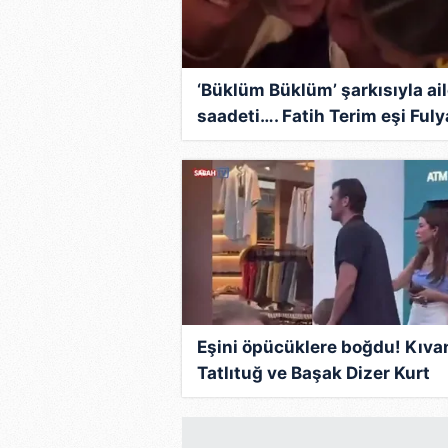
‘Büklüm Büklüm’ şarkısıyla ai
saadeti…. Fatih Terim eşi Fuly
Terim ve kızlarıyla eğlendi!
Eşini öpücüklere boğdu! Kıva
Tatlıtuğ ve Başak Dizer Kurt
Efe’yle tatile çıktı!