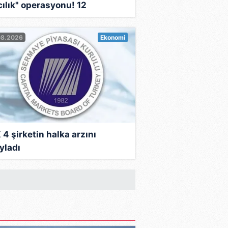
cılık" operasyonu! 12
heliden 7'si tutuklandı
08.2026
Ekonomi
 4 şirketin halka arzını
yladı