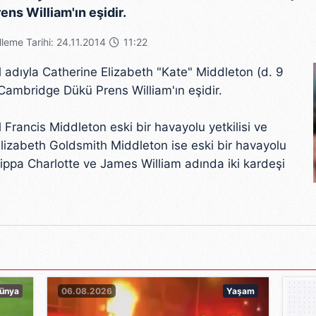
ns William'ın eşidir.
leme Tarihi: 24.11.2014
11:22
 adıyla Catherine Elizabeth "Kate" Middleton (d. 9
Cambridge Dükü Prens William'ın eşidir.
Francis Middleton eski bir havayolu yetkilisi ve
izabeth Goldsmith Middleton ise eski bir havayolu
Pippa Charlotte ve James William adında iki kardeşi
arihinde Kenya'da nişanlandı, 16 Kasım 2010 günü
ruldu. Düğün 29 Nisan 2011'de Westminster Abbey'de
xander McQueen'den Sarah Burton tasarımı bir gelinlik
ünya
06.08.2026
Yaşam
du ve 22 Temmuz 2013'te dünyaya geldi.