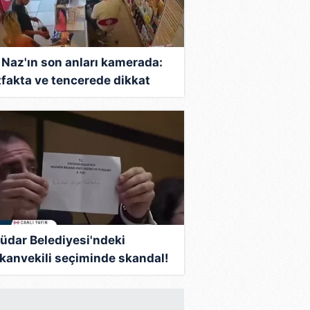
 Naz'ın son anları kamerada:
fakta ve tencerede dikkat
en saç telleri
üdar Belediyesi'ndeki
kanvekili seçiminde skandal!
harfini "6" sayıp AK Parti'nin
u iptal etti