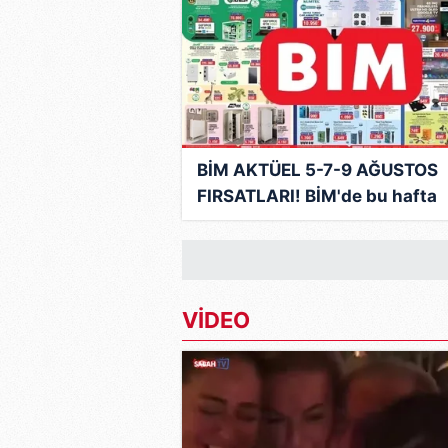
mevzuata uygun olarak kullanılan
BİM AKTÜEL 5-7-9 AĞUSTOS
FIRSATLARI! BİM'de bu hafta
hangi ürünler var? İşte, hafta
indirimleri
VİDEO