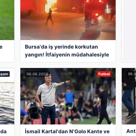
e
Bursa'da iş yerinde korkutan
yangın! İtfaiyenin müdahalesiyle
söndürüldü
aşam
06.08.2026
Futbol
06.
Ant
nda
İsmail Kartal'dan N'Golo Kante ve