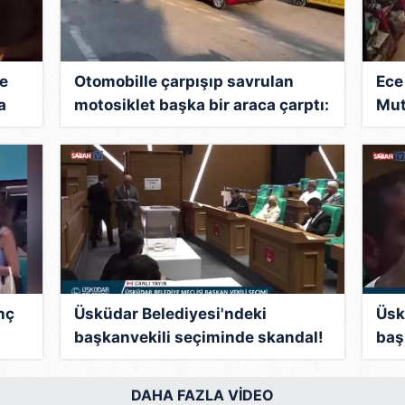
le
Otomobille çarpışıp savrulan
Ece
a
motosiklet başka bir araca çarptı:
Mut
2 yaralı
çek
nç
Üsküdar Belediyesi'ndeki
Üsk
başkanvekili seçiminde skandal!
baş
"G" harfini "6" sayıp AK Parti'nin
"G" 
oyunu iptal etti
oyun
DAHA FAZLA VİDEO