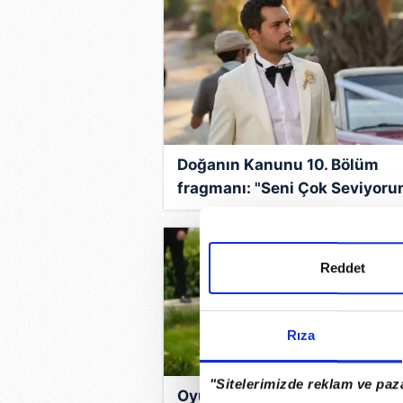
Doğanın Kanunu 10. Bölüm
fragmanı: "Seni Çok Seviyor
Yaman!" Doğanın kanunu yen
bölüm fragmanı yayında
Reddet
Rıza
"Sitelerimizde reklam ve paza
Oyunculuğu bıraktığı iddia