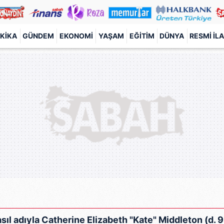
KIKA
GÜNDEM
EKONOMI
YAŞAM
EĞITIM
DÜNYA
RESMI İL
ıl adıyla Catherine Elizabeth "Kate" Middleton (d. 