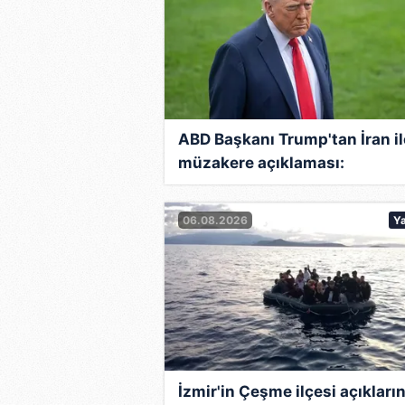
ABD Başkanı Trump'tan İran il
müzakere açıklaması:
Görüşmeler başarısız olursa
vuracağız
06.08.2026
Y
İzmir'in Çeşme ilçesi açıkları