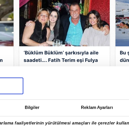
‘Büklüm Büklüm’ şarkısıyla aile
Bu 
um
saadeti…. Fatih Terim eşi Fulya
dün
i
Terim ve kızlarıyla eğlendi!
biri
Bilgiler
Reklam Ayarları
rlama faaliyetlerinin yürütülmesi amaçları ile çerezler kullan
SON DAKİKA | Fenerbahçe maçı
MA