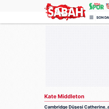
SON DA
Türkiye'nin en iyi haber sitesi
Kate Middleton
Cambridge Düşesi Catherine, as