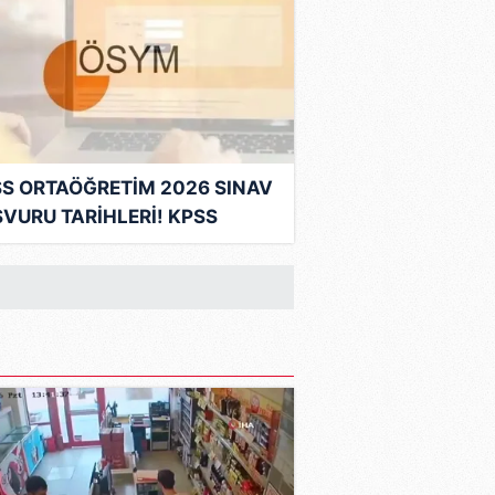
S ORTAÖĞRETİM 2026 SINAV
VURU TARİHLERİ! KPSS
aöğretim sınavı ne zaman,
t kaçta?