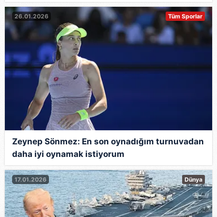
26.01.2026
Tüm Sporlar
Zeynep Sönmez: En son oynadığım turnuvadan
daha iyi oynamak istiyorum
17.01.2026
Dünya