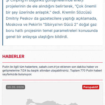
Şi Cinping’in bugünkü görüşmelerinde enerji
projelerinin de ele alındığını belirterek, "Çok önemli
bir şey üzerinde anlaştık." dedi. Kremlin Sözcüsü
Dmitriy Peskov da gazetecilere yaptığı açıklamada,
Moskova ve Pekin’in "Sibirya’nın Gücü 2" doğal gaz
boru hattı projesinin temel parametreleri konusunda
genel bir anlayışa ulaştığını bildirdi.
HABERLER
Putin ile ilgili tüm haberlere, sabah.com.tr’ye eklenen son dakika haber ve
gelişmelerine 7/24 bu başlık altından ulaşabilirsiniz. Toplam 770 Putin haberi
sayfamızda bulunuyor.
30.05.2026
Perspektif