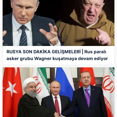
RUSYA SON DAKİKA GELİŞMELERİ | Rus paralı
asker grubu Wagner kuşatmaya devam ediyor
mu, çekildi mi? Rusya'da darbe mi oluyor, ne
oluyor, son durum ne?