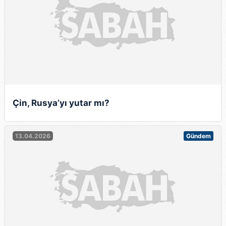
Çin, Rusya’yı yutar mı?
13.04.2026
Gündem