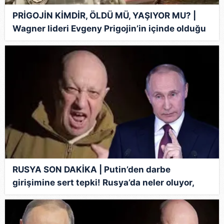
PRİGOJİN KİMDİR, ÖLDÜ MÜ, YAŞIYOR MU? |
Wagner lideri Evgeny Prigojin’in içinde olduğu
uçak düştü! Wagner nedir, nerede, ne zaman
kuruldu?
RUSYA SON DAKİKA | Putin’den darbe
girişimine sert tepki! Rusya’da neler oluyor,
Wagner geri mi çekildi? İşte Wagner krizinde
son durum