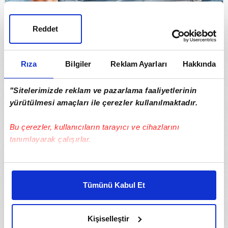
Reddet
Rıza
Bilgiler
Reklam Ayarları
Hakkında
"Sitelerimizde reklam ve pazarlama faaliyetlerinin
Trump’ın savaş oyunu
yürütülmesi amaçları ile çerezler kullanılmaktadır.
Bu çerezler, kullanıcıların tarayıcı ve cihazlarını
05.01.2026
Gündem
tanımlayarak çalışırlar.
Bu çerezlere izin vermeniz halinde sizlere özel
kişiselleştirilmiş reklamlar sunabilir, sayfalarımızda sizlere
Tümünü Kabul Et
daha iyi reklam deneyimi yaşatabiliriz. Bunu yaparken
amacımızın size daha iyi bir reklam deneyimi sunmak
olduğunu ve sizlere en iyi içerikleri sunabilmek adına
Kişiselleştir
elimizden gelen çabayı gösterdiğimizi ve bu noktada,