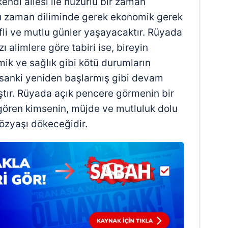
kendi ailesi ile huzurlu bir zaman
 çerezlerle ilgili bilgi almak için lütfen
tıklayınız
.
bu zaman diliminde gerek ekonomik gerek
fli ve mutlu günler yaşayacaktır. Rüyada
 alimlere göre tabiri ise, bireyin
k ve sağlık gibi kötü durumların
 sanki yeniden başlarmış gibi devam
tır. Rüyada açık pencere görmenin bir
gören kimsenin, müjde ve mutluluk dolu
özyaşı dökeceğidir.