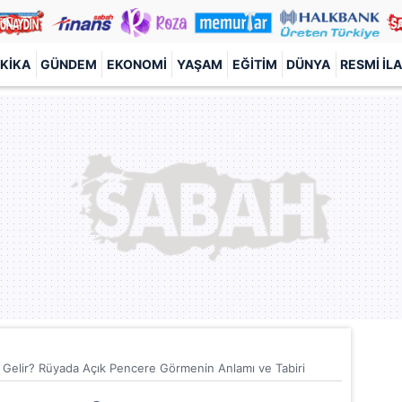
KIKA
GÜNDEM
EKONOMI
YAŞAM
EĞITIM
DÜNYA
RESMI İL
elir? Rüyada Açık Pencere Görmenin Anlamı ve Tabiri