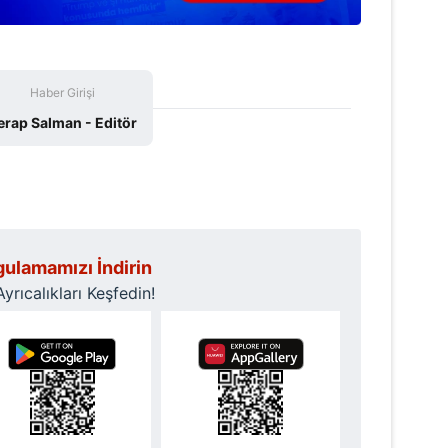
Haber Girişi
erap Salman - Editör
ulamamızı İndirin
rıcalıkları Keşfedin!