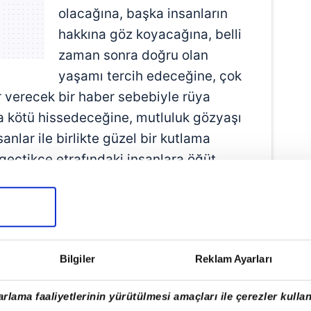
olacağına, başka insanların
hakkına göz koyacağına, belli
zaman sonra doğru olan
yaşamı tercih edeceğine, çok
r verecek bir haber sebebiyle rüya
ça kötü hissedeceğine, mutluluk gözyaşı
nlar ile birlikte güzel bir kutlama
eçtikçe etrafındaki insanlara öğüt
ne delalettir. Ayrıca rüyada pencere
öre var olan zorlukların son bulacağına,
çin dua edileceğine, hayırlı bir kişiyle
i bir zamanda ele geçen şansları güzelce
Bilgiler
Reklam Ayarları
sevgilinin kötü söylemlerine maruz
en tüm işlerden gelir sağlanacağına
rlama faaliyetlerinin yürütülmesi amaçları ile çerezler kullan
k pencere, verilen kararların kötü