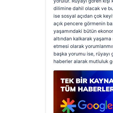
yorulur. Rüyayı gören kişi 
mevzuata uygun olarak kullanılan
dilimine dahil olacak ve 
ise sosyal açıdan çok keyi
açık pencere görmenin bazı
yaşamındaki bütün ekonomi
altından kalkarak yaşama
etmesi olarak yorumlanmış
başka yorumu ise, rüyayı 
haberler alarak mutluluk g