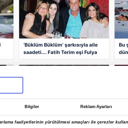
M
‘Büklüm Büklüm’ şarkısıyla aile
Bu 
saadeti…. Fatih Terim eşi Fulya
dün
dı
Terim ve kızlarıyla eğlendi!
biri
Bilgiler
Reklam Ayarları
SON DAKİKA | Fenerbahçe maçı
MAS
rlama faaliyetlerinin yürütülmesi amaçları ile çerezler kullan
en
sonrası yenilendi! İşte UEFA ülke
Ağu