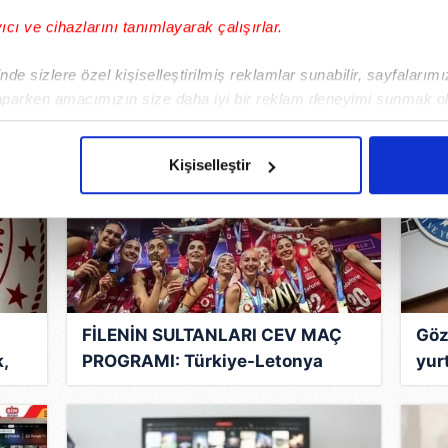
puanı sıralamasında son durum
kad
yıcı ve cihazlarını tanımlayarak çalışırlar.
old
DAHA FAZLA GALERİ
de sizlere özel kişiselleştirilmiş reklamlar sunabilir, sayfalarım
aparken amacımızın size daha iyi bir reklam deneyimi sunmak ol
imizden gelen çabayı gösterdiğimizi ve bu noktada, reklamların ma
olduğunu sizlere hatırlatmak isteriz.
Kişiselleştir
çerezlere izin vermedikleri takdirde, kullanıcılara hedefli reklaml
abilmek için İnternet Sitemizde kendimize ve üçüncü kişilere ait 
isel verileriniz işlenmekte olup gerekli olan çerezler bilgi toplum
 çerezler, sitemizin daha işlevsel kılınması ve kişiselleştirilmes
 yapılması, amaçlarıyla sınırlı olarak açık rızanız dahilinde kulla
FİLENİN SULTANLARI CEV MAÇ
Göz
,
PROGRAMI: Türkiye-Letonya
yur
aşağıda yer alan panel vasıtasıyla belirleyebilirsiniz. Çerezlere iliş
voleybol maçı saat kaçta, hangi
baş
lgilendirme Metnimizi
ziyaret edebilirsiniz.
kanalda?
Korunması Kanunu uyarınca hazırlanmış Aydınlatma Metnimizi okum