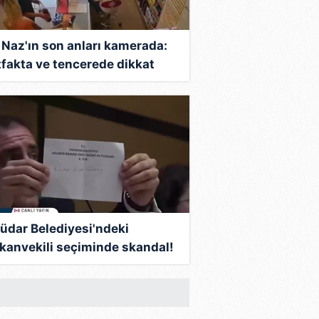
 Naz'ın son anları kamerada:
fakta ve tencerede dikkat
en saç telleri
üdar Belediyesi'ndeki
kanvekili seçiminde skandal!
harfini "6" sayıp AK Parti'nin
u iptal etti