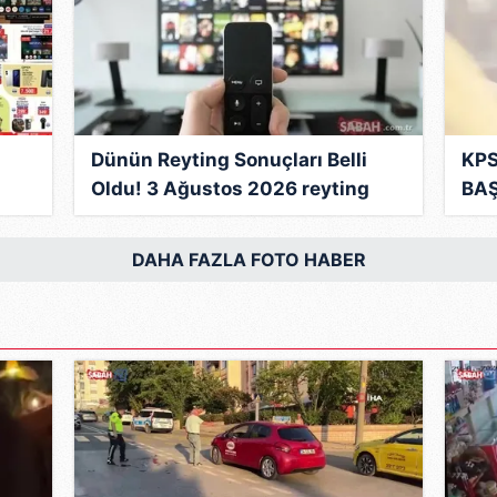
 çerezlerle ilgili bilgi almak için lütfen
tıklayınız
.
Dünün Reyting Sonuçları Belli
KPS
Oldu! 3 Ağustos 2026 reyting
BAŞ
nın
sonuçlarında kim birinci oldu?
Ort
İşte zirvedeki isim...
saa
DAHA FAZLA FOTO HABER