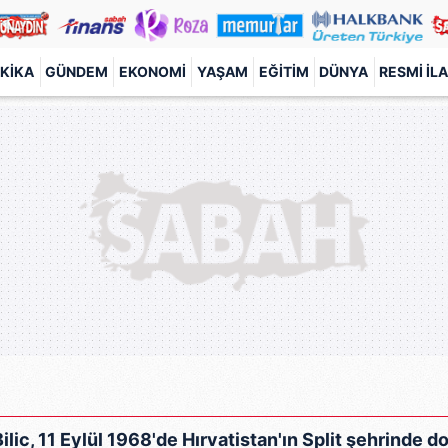
KIKA
GÜNDEM
EKONOMI
YAŞAM
EĞITIM
DÜNYA
RESMI İL
ilic, 11 Eylül 1968'de Hırvatistan'ın Split şehrinde d