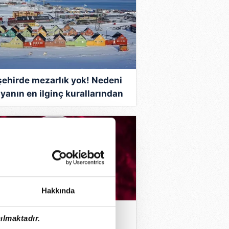
şehirde mezarlık yok! Nedeni
yanın en ilginç kurallarından
Hakkında
TERCHEF ANA KADRO | 5
ılmaktadır.
stos 2026 Masterchef ana