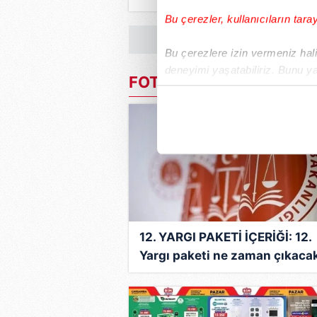
Çağatay Ulusoy’un yeni imajı
Bu çerezler, kullanıcıların tara
şaşırttı!
Bu çerezlere izin vermeniz halin
deneyimi yaşatabiliriz. Bunu y
FOTO HABER
içerikleri sunabilmek adına el
noktasında tek gelir kalemimiz 
Her halükârda, kullanıcılar, bu 
Sizlere daha iyi bir hizmet sun
çerezler vasıtasıyla çeşitli kiş
amacıyla kullanılmaktadır. Diğer
reklam/pazarlama faaliyetlerinin
12. YARGI PAKETİ İÇERİĞİ: 12.
Yargı paketi ne zaman çıkacak
Çerezlere ilişkin tercihlerinizi 
Meclis'ten geçti mi?
butonuna tıklayabilir,
Çerez Bi
6698 sayılı Kişisel Verilerin 