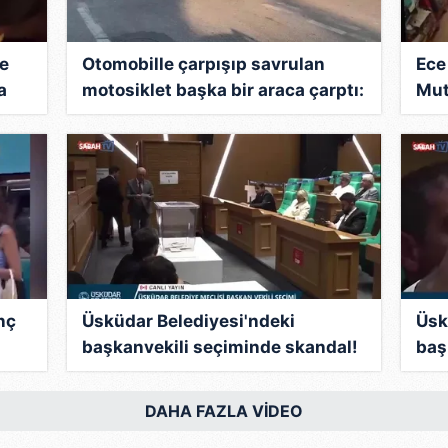
le
Otomobille çarpışıp savrulan
Ece
a
motosiklet başka bir araca çarptı:
Mut
2 yaralı
çek
nç
Üsküdar Belediyesi'ndeki
Üsk
başkanvekili seçiminde skandal!
baş
"G" harfini "6" sayıp AK Parti'nin
"G" 
oyunu iptal etti
oyun
DAHA FAZLA VİDEO