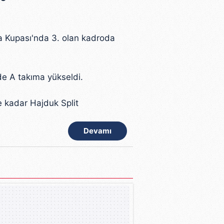
a Kupası'nda 3. olan kadroda
de A takıma yükseldi.
e kadar Hajduk Split
Devamı
7-2000 arasında ise Everton
i.