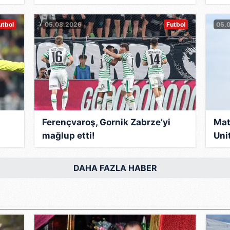
utbol
05.08.2026
Futbol
05.
Ferençvaroş, Gornik Zabrze’yi
Mat
mağlup etti!
Unit
DAHA FAZLA HABER