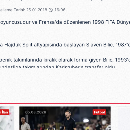
elleme Tarihi: 25.01.2018
16:06
nma oyuncusudur ve Fransa'da düzenlenen 1998 FIFA Düny
da Hajduk Split altyapısında başlayan Slaven Bilic, 1987'
enik takımlarında kiralık olarak forma giyen Bilic, 1993'
ndesliga takımlarından Karlsruher'e transfer oldu.
in West Ham United takımında geçiren Slaven Bilic, 199
ine 2000-2001 sezonunda Hajduk Split formasıyla veda ett
 İlan
05.08.2026
Futbol
nörlüğünü yapmıştır.