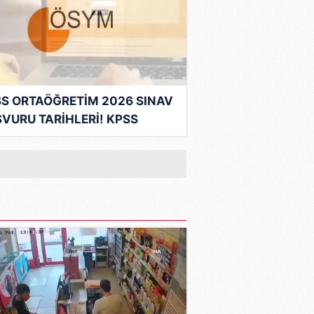
S ORTAÖĞRETİM 2026 SINAV
VURU TARİHLERİ! KPSS
aöğretim sınavı ne zaman,
t kaçta?