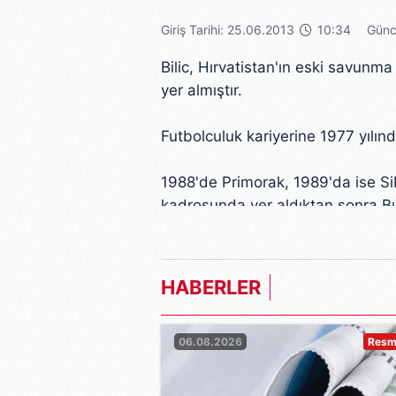
Giriş Tarihi: 25.06.2013
10:34
Günc
Bilic, Hırvatistan'ın eski savu
yer almıştır.
Futbolculuk kariyerine 1977 yılın
1988'de Primorak, 1989'da ise Sib
kadrosunda yer aldıktan sonra Bu
1996-1997 sezonunun İngiltere'n
formasını giydi.
HABERLER
Slaven Bilic futbolculuk kariyer
06.08.2026
Resmi
Hırvatistan U-21 Takımının Antre