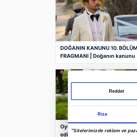
DOĞANIN KANUNU 10. BÖLÜ
FRAGMANI | Doğanın kanunu
yeni bölüm fragmanı yayınlan
mı?
Reddet
Rıza
Oyunculuğu bıraktığı iddia
"Sitelerimizde reklam ve paza
edilmişti! Tatilde görüntülen