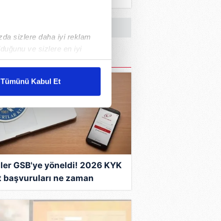
roya giren 17. yarışmacı kim
u?
ızda sizlere daha iyi reklam
duğunu ve sizlere en iyi
liyetlerimizi karşılamak
Tümünü Kabul Et
ar gösterilmeyecektir."
çerezler kullanılmaktadır. Bu
u hizmetlerinin sunulması
i ve sizlere yönelik
nılacaktır.
ler GSB'ye yöneldi! 2026 KYK
t başvuruları ne zaman
kin detaylı bilgi için Ayarlar
layacak, şartları neler?
ak ve sitemizde ilgili