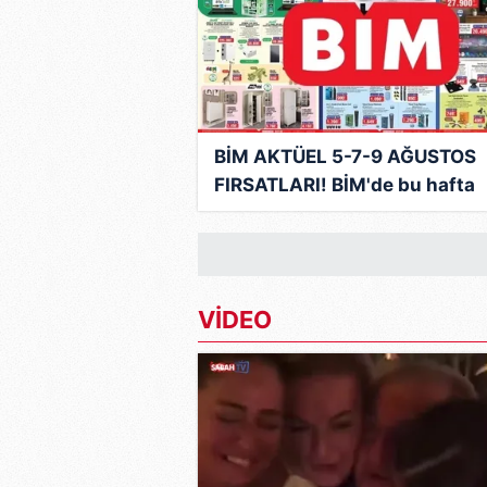
mevzuata uygun olarak kullanılan
BİM AKTÜEL 5-7-9 AĞUSTOS
FIRSATLARI! BİM'de bu hafta
hangi ürünler var? İşte, hafta
indirimleri
VİDEO