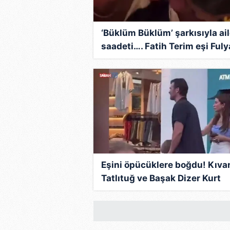
‘Büklüm Büklüm’ şarkısıyla ai
saadeti…. Fatih Terim eşi Fuly
Terim ve kızlarıyla eğlendi!
Eşini öpücüklere boğdu! Kıva
Tatlıtuğ ve Başak Dizer Kurt
Efe’yle tatile çıktı!