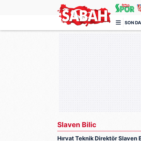
SON DA
Türkiye'nin en iyi haber sitesi
Slaven Bilic
Hırvat Teknik Direktör Slaven B