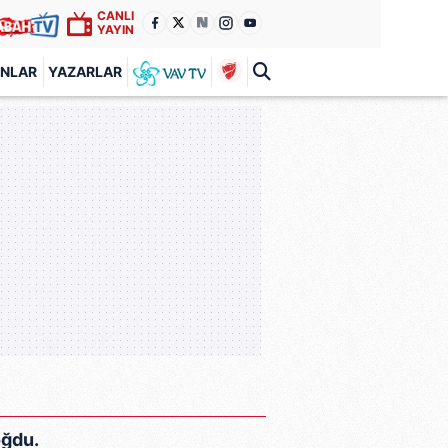
CANLI
YAYIN
ANLAR
YAZARLAR
oğdu.