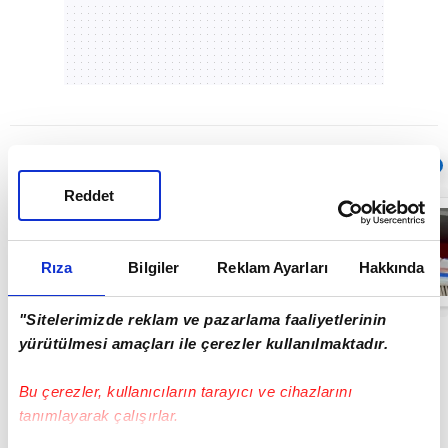
Sıradaki
OTOMATİK OYNAT
Reddet
YÖK'ten
geleceğin
mesleğine
adım: 'MES
Rıza
Bilgiler
Reklam Ayarları
Hakkında
Operatörlüğü'
01:07
programı açıldı
| Video
"Sitelerimizde reklam ve pazarlama faaliyetlerinin
yürütülmesi amaçları ile çerezler kullanılmaktadır.
Bu çerezler, kullanıcıların tarayıcı ve cihazlarını
tanımlayarak çalışırlar.