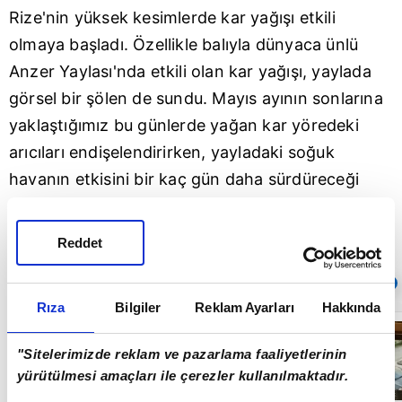
Rize
'nin yüksek kesimlerde kar yağışı etkili
olmaya başladı. Özellikle balıyla dünyaca ünlü
Anzer Yaylası'nda etkili olan kar yağışı, yaylada
görsel bir şölen de sundu. Mayıs ayının sonlarına
yaklaştığımız bu günlerde yağan kar yöredeki
arıcıları endişelendirirken, yayladaki soğuk
havanın etkisini bir kaç gün daha sürdüreceği
öğrenildi.
Reddet
Sıradaki
OTOMATİK OYNAT
Rıza
Bilgiler
Reklam Ayarları
Hakkında
Havalandırma
boşluğuna
"Sitelerimizde reklam ve pazarlama faaliyetlerinin
düşen kedi, onu
çıkarmak için
yürütülmesi amaçları ile çerezler kullanılmaktadır.
uğraşan
02:08
kurtarma