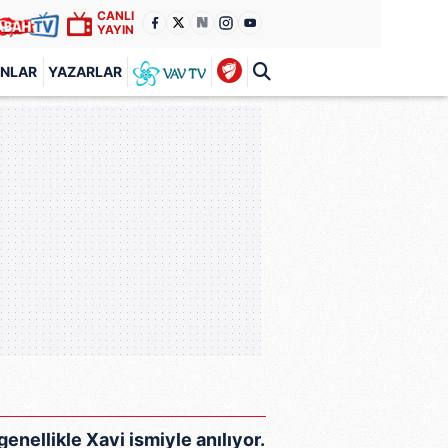
CANLI
YAYIN
ANLAR
YAZARLAR
nellikle Xavi ismiyle anılıyor.