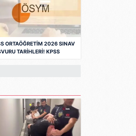
S ORTAÖĞRETİM 2026 SINAV
VURU TARİHLERİ! KPSS
aöğretim sınavı ne zaman,
t kaçta?