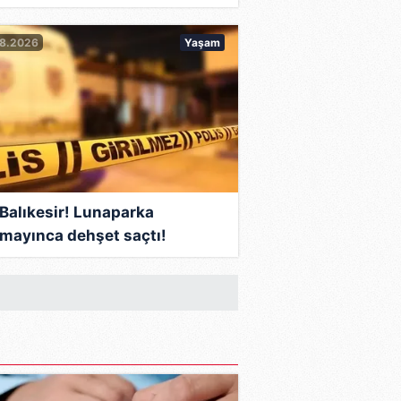
i kurallarını kendileri
rliyorlar
08.2026
Yaşam
Yaz Olimpiyatları'nda mücadele
da karşısında giyerken, ilk
m formasıyla üç FIFA Dünya
 etti. Ayrıca; 2008 Avrupa
 yaşarken, 2008 Avrupa Futbol
 Balıkesir! Lunaparka
nmayınca dehşet saçtı!
heli adeta kurşun yağmuruna
u: 12 kişi yaralandı!