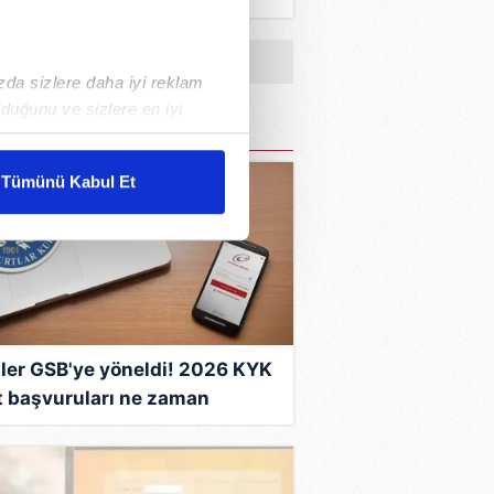
işti! Skandal savunma böyle
ütüldü: Otel oda içi
üntüleri eşleşti!
ızda sizlere daha iyi reklam
duğunu ve sizlere en iyi
liyetlerimizi karşılamak
Tümünü Kabul Et
ar gösterilmeyecektir."
çerezler kullanılmaktadır. Bu
u hizmetlerinin sunulması
i ve sizlere yönelik
nılacaktır.
ler GSB'ye yöneldi! 2026 KYK
t başvuruları ne zaman
kin detaylı bilgi için Ayarlar
layacak, şartları neler?
ak ve sitemizde ilgili