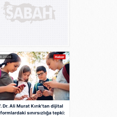
ralık 1998 tarihinde Valladolid
ampiyonluğu yaşadı.
eçildi. 2005-06 sezonunda
adı. Xavi, aynı sezon UEFA
son 6 dakikasına 1-0 geride
mpiyonu olarak double yapmıştı.
08.2026
Haber
 2008-09 sezonunda Barcelona,
 sahibi oldu. Aynı sezon Don
 oldu. Xavi, 2009-10
 böylece bir sezonda altı kupa
Iniesta ile birlikte üçe inen
adaşı Messi ve Iniesta'nın
. Dr. Ali Murat Kırık'tan dijital
formlardaki sınırsızlığa tepki:
a oyuncusunun sözleşmesini 30