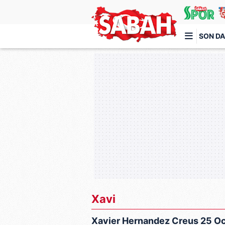
SON DA
Türkiye'nin en iyi haber sitesi
Xavi
Xavier Hernandez Creus 25 Ocak