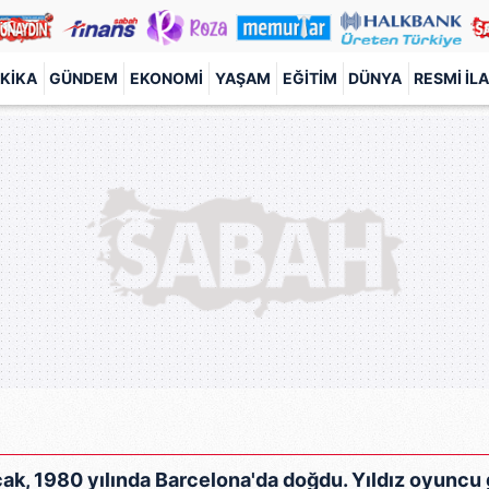
KIKA
GÜNDEM
EKONOMI
YAŞAM
EĞITIM
DÜNYA
RESMI İL
, 1980 yılında Barcelona'da doğdu. Yıldız oyuncu ge