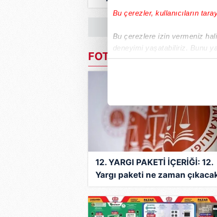
Bu çerezler, kullanıcıların tara
Bu çerezlere izin vermeniz halin
deneyimi yaşatabiliriz. Bunu y
FOTO HABER
içerikleri sunabilmek adına el
noktasında tek gelir kalemimiz 
Her halükârda, kullanıcılar, bu 
Sizlere daha iyi bir hizmet sun
çerezler vasıtasıyla çeşitli kiş
amacıyla kullanılmaktadır. Diğer
reklam/pazarlama faaliyetlerinin
12. YARGI PAKETİ İÇERİĞİ: 12.
Yargı paketi ne zaman çıkacak
Çerezlere ilişkin tercihlerinizi 
Meclis'ten geçti mi?
butonuna tıklayabilir,
Çerez Bi
6698 sayılı Kişisel Verilerin 