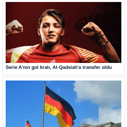
Serie A'nın gol kralı, Al-Qadsiah'a transfer oldu