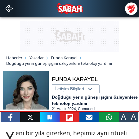
Haberler
Yazarlar
Funda Karayel
Doğduğu yerin güneş ışığını özleyenlere teknoloji yardımı
FUNDA KARAYEL
İletişim Bilgileri
Doğduğu yerin güneş ışığını özleyenlere
teknoloji yardımı
21 Aralık 2024, Cumartesi
A
A
paylaş
tweetle
paylaş
paylaş
paylaş
yazara
Y
eni bir yıla girerken, hepimiz aynı ritüeli
gönder