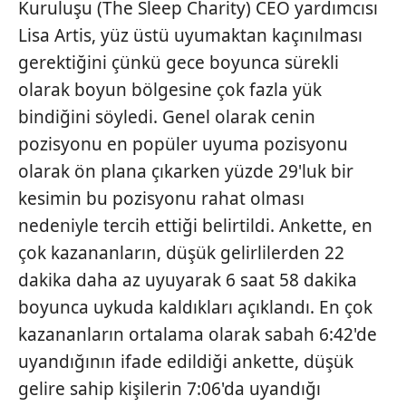
Kuruluşu (The Sleep Charity) CEO yardımcısı
Metnimizi
ziyaret edebilirsiniz.
Lisa Artis, yüz üstü uyumaktan kaçınılması
gerektiğini çünkü gece boyunca sürekli
6698 sayılı Kişisel Verilerin Korunması Kanunu uyarınca
hazırlanmış Aydınlatma Metnimizi okumak ve sitemizde
olarak boyun bölgesine çok fazla yük
ilgili mevzuata uygun olarak kullanılan çerezlerle ilgili bilgi
bindiğini söyledi. Genel olarak cenin
almak için lütfen
tıklayınız
.
pozisyonu en popüler uyuma pozisyonu
olarak ön plana çıkarken yüzde 29'luk bir
kesimin bu pozisyonu rahat olması
nedeniyle tercih ettiği belirtildi. Ankette, en
çok kazananların, düşük gelirlilerden 22
dakika daha az uyuyarak 6 saat 58 dakika
boyunca uykuda kaldıkları açıklandı. En çok
kazananların ortalama olarak sabah 6:42'de
uyandığının ifade edildiği ankette, düşük
gelire sahip kişilerin 7:06'da uyandığı