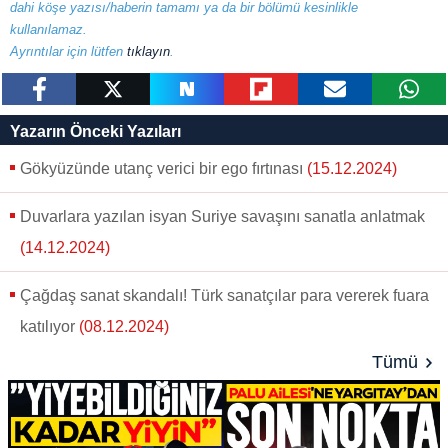
dahi köşe yazısı/haberin tamamı ya da bir bölümü kesinlikle
kullanılamaz.
Ayrıntılar için lütfen
tıklayın
.
paylaş
tweetle
paylaş
paylaş
paylaş
yazara
Yazarın Önceki Yazıları
gönder
Gökyüzünde utanç verici bir ego fırtınası
(15.12.2024)
Duvarlara yazılan isyan Suriye savaşını sanatla anlatmak
(14.12.2024)
Çağdaş sanat skandalı! Türk sanatçılar para vererek fuara
katılıyor
(08.12.2024)
Tümü