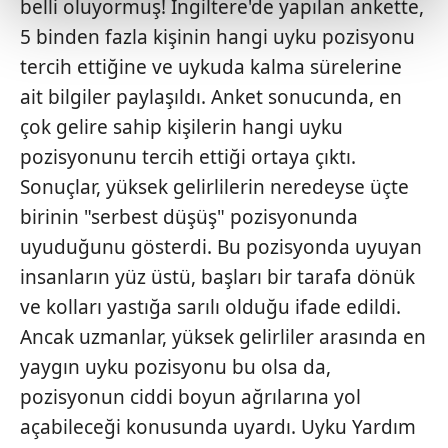
belli oluyormuş! İngiltere'de yapılan ankette,
kalemimiz olduğunu sizlere hatırlatmak isteriz.
5 binden fazla kişinin hangi uyku pozisyonu
Her halükârda, kullanıcılar, bu çerezlere izin vermedikleri
tercih ettiğine ve uykuda kalma sürelerine
takdirde, kullanıcılara hedefli reklamlar
ait bilgiler paylaşıldı. Anket sonucunda, en
gösterilmeyecektir."
çok gelire sahip kişilerin hangi uyku
pozisyonunu tercih ettiği ortaya çıktı.
Sizlere daha iyi bir hizmet sunabilmek için İnternet
Sitemizde kendimize ve üçüncü kişilere ait çerezler
Sonuçlar, yüksek gelirlilerin neredeyse üçte
kullanılmaktadır. Bu çerezler vasıtasıyla çeşitli kişisel
birinin "serbest düşüş" pozisyonunda
verileriniz işlenmekte olup gerekli olan çerezler bilgi
uyuduğunu gösterdi. Bu pozisyonda uyuyan
toplumu hizmetlerinin sunulması amacıyla
insanların yüz üstü, başları bir tarafa dönük
kullanılmaktadır. Diğer çerezler, sitemizin daha işlevsel
kılınması ve kişiselleştirilmesi ve sizlere yönelik
ve kolları yastığa sarılı olduğu ifade edildi.
reklam/pazarlama faaliyetlerinin yapılması, amaçlarıyla
Ancak uzmanlar, yüksek gelirliler arasında en
sınırlı olarak açık rızanız dahilinde kullanılacaktır.
yaygın uyku pozisyonu bu olsa da,
pozisyonun ciddi boyun ağrılarına yol
Çerezlere ilişkin tercihlerinizi aşağıda yer alan panel
vasıtasıyla belirleyebilirsiniz. Çerezlere ilişkin detaylı bilgi
açabileceği konusunda uyardı. Uyku Yardım
için Ayarlar butonuna tıklayabilir,
Çerez Bilgilendirme