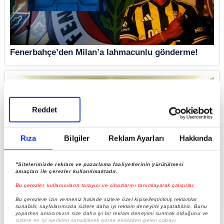
Fenerbahçe’den Milan’a lahmacunlu gönderme!
Reddet
Rıza
Bilgiler
Reklam Ayarları
Hakkında
"Sitelerimizde reklam ve pazarlama faaliyetlerinin yürütülmesi
amaçları ile çerezler kullanılmaktadır.
Bu çerezler, kullanıcıların tarayıcı ve cihazlarını tanımlayarak çalışırlar.
Canlı transfer haberleri: Orkun transferinin
maliyeti açıklandı
Bu çerezlere izin vermeniz halinde sizlere özel kişiselleştirilmiş reklamlar
sunabilir, sayfalarımızda sizlere daha iyi reklam deneyimi yaşatabiliriz. Bunu
yaparken amacımızın size daha iyi bir reklam deneyimi sunmak olduğunu ve
sizlere en iyi içerikleri sunabilmek adına elimizden gelen çabayı