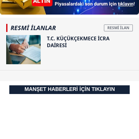
reklam/pazarlama faaliyetlerinin yapılması, amaçlarıyla
sınırlı olarak açık rızanız dahilinde kullanılacaktır.
Çerezlere ilişkin tercihlerinizi aşağıda yer alan panel
RESMİ İLANLAR
vasıtasıyla belirleyebilirsiniz. Çerezlere ilişkin detaylı bilgi
için Ayarlar butonuna tıklayabilir,
Çerez Bilgilendirme
T.C. KÜÇÜKÇEKMECE İCRA
DAİRESİ
Metnimizi
ziyaret edebilirsiniz.
6698 sayılı Kişisel Verilerin Korunması Kanunu uyarınca
hazırlanmış Aydınlatma Metnimizi okumak ve sitemizde
ilgili mevzuata uygun olarak kullanılan çerezlerle ilgili bilgi
almak için lütfen
tıklayınız
.
MANŞET HABERLERİ İÇİN TIKLAYIN