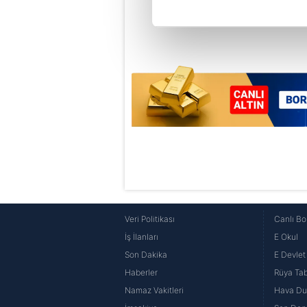
Her halükârda, kullanıcılar, bu 
Sizlere daha iyi bir hizmet sun
çerezler vasıtasıyla çeşitli kiş
amacıyla kullanılmaktadır. Diğer
reklam/pazarlama faaliyetlerinin
Çerezlere ilişkin tercihlerinizi 
butonuna tıklayabilir,
Çerez Bi
6698 sayılı Kişisel Verilerin 
mevzuata uygun olarak kullanılan
Veri Politikası
Canlı Bo
İş İlanları
E Okul
Son Dakika
E Devlet 
Haberler
Rüya Tabi
Namaz Vakitleri
Hava D