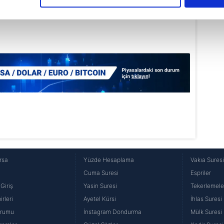
çerezlere izin vermedikleri takdirde, kullanıcılara hedefli reklaml
abilmek için İnternet Sitemizde kendimize ve üçüncü kişilere ait 
isel verileriniz işlenmekte olup gerekli olan çerezler bilgi toplum
 çerezler, sitemizin daha işlevsel kılınması ve kişiselleştirilmes
 yapılması, amaçlarıyla sınırlı olarak açık rızanız dahilinde kulla
aşağıda yer alan panel vasıtasıyla belirleyebilirsiniz. Çerezlere iliş
lgilendirme Metnimizi
ziyaret edebilirsiniz.
Korunması Kanunu uyarınca hazırlanmış Aydınlatma Metnimizi okum
 çerezlerle ilgili bilgi almak için lütfen
tıklayınız
.
rsa
Yüzde Hesaplama
Vakıa Sures
Cuma Suresi
Espriler
Giriş
Yasin Suresi
Tekerlemele
rleri
Ayetel Kürsi
İhlas Suresi
urumu
İnstagram Dondurma
Mülk Suresi