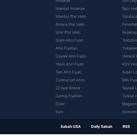
İmsakiye
Son Dep
İstanbul İmsakiye
Spor Hab
İstanbul İftar Vakti
Galatasa
Ankara İftar Vakti
Fenerba
İzmir İftar Vakti
Beşiktaş
Gram Altın Fiyatı
Trabzons
Altın Fiyatları
Yüksele
Çeyrek Altın Fiyatı
Gebelik
Yarım Altın Fiyatı
KDV He
Tam Altın Fiyatı
Süper Lo
Cumhuriyet Altını
Milli Pi
22 Ayar Bilezik
Sayısal 
Gümüş Fiyatları
Türkiye H
Dolar
Magazin 
Euro
Ekonomi 
Sabah USA
Daily Sabah
RSS