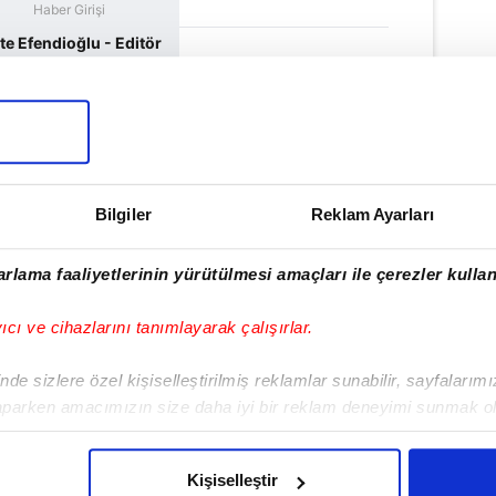
Haber Girişi
e Efendioğlu - Editör
ulamamızı İndirin
Bilgiler
Reklam Ayarları
rıcalıkları Keşfedin!
rlama faaliyetlerinin yürütülmesi amaçları ile çerezler kullan
yıcı ve cihazlarını tanımlayarak çalışırlar.
de sizlere özel kişiselleştirilmiş reklamlar sunabilir, sayfalarım
aparken amacımızın size daha iyi bir reklam deneyimi sunmak ol
imizden gelen çabayı gösterdiğimizi ve bu noktada, reklamların ma
olduğunu sizlere hatırlatmak isteriz.
Kişiselleştir