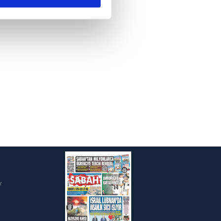
ar gösterilmeyecektir."
çerezler kullanılmaktadır. Bu
u hizmetlerinin sunulması
i ve sizlere yönelik
nılacaktır.
kin detaylı bilgi için Ayarlar
ak ve sitemizde ilgili
i
r