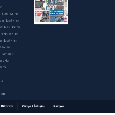
ti
 Nasıl Kılınır
ı Nasıl Kılınır
ı Nasıl Kılınır
 Nasıl Kılınır
ı Nasıl Kılınır
sajları
 Mesajları
rakları
nlamı
na
ı
ları
k Bildirimi
Künye / İletişim
Kariyer