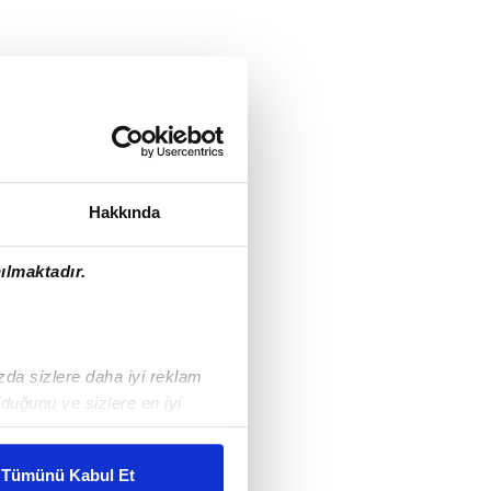
Hakkında
ılmaktadır.
ızda sizlere daha iyi reklam
duğunu ve sizlere en iyi
liyetlerimizi karşılamak
Tümünü Kabul Et