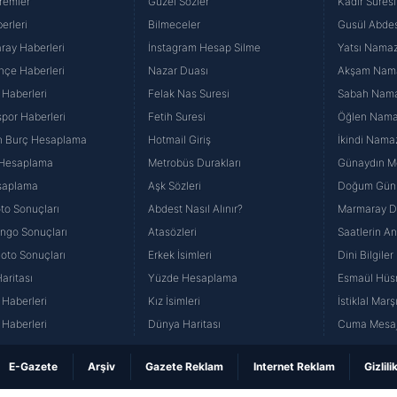
remler
Güzel Sözler
Kadir Suresi
erleri
Bilmeceler
Gusül Abdes
ray Haberleri
İnstagram Hesap Silme
Yatsı Namazı
hçe Haberleri
Nazar Duası
Akşam Namaz
 Haberleri
Felak Nas Suresi
Sabah Namaz
por Haberleri
Fetih Suresi
Öğlen Namazı
n Burç Hesaplama
Hotmail Giriş
İkindi Namaz
 Hesaplama
Metrobüs Durakları
Günaydın Me
saplama
Aşk Sözleri
Doğum Günü
to Sonuçları
Abdest Nasıl Alınır?
Marmaray Du
yango Sonuçları
Atasözleri
Saatlerin A
Loto Sonuçları
Erkek İsimleri
Dini Bilgiler
aritası
Yüzde Hesaplama
Esmaül Hüs
Haberleri
Kız İsimleri
İstiklal Marş
Haberleri
Dünya Haritası
Cuma Mesaj
E-Gazete
Arşiv
Gazete Reklam
Internet Reklam
Gizlili