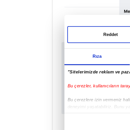
Met
Reddet
Sabah.com.tr Uyg
Rıza
Uygulamalara Özel Ay
"Sitelerimizde reklam ve paza
Bu çerezler, kullanıcıların tara
Bu çerezlere izin vermeniz halin
deneyimi yaşatabiliriz. Bunu y
içerikleri sunabilmek adına el
noktasında tek gelir kalemimiz 