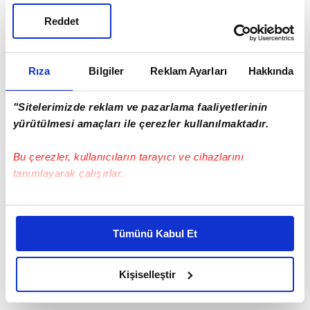
Reddet
Rıza
Bilgiler
Reklam Ayarları
Hakkında
"Sitelerimizde reklam ve pazarlama faaliyetlerinin
yürütülmesi amaçları ile çerezler kullanılmaktadır.
Bu çerezler, kullanıcıların tarayıcı ve cihazlarını
tanımlayarak çalışırlar.
Bu çerezlere izin vermeniz halinde sizlere özel
#İSTANBUL
#KAĞITHANE
kişiselleştirilmiş reklamlar sunabilir, sayfalarımızda sizlere
Tümünü Kabul Et
daha iyi reklam deneyimi yaşatabiliriz. Bunu yaparken
amacımızın size daha iyi bir reklam deneyimi sunmak
olduğunu ve sizlere en iyi içerikleri sunabilmek adına
Kişiselleştir
elimizden gelen çabayı gösterdiğimizi ve bu noktada,
reklamların maliyetlerimizi karşılamak noktasında tek gelir