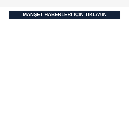
için Ayarlar butonuna tıklayabilir,
Çerez Bilgilendirme
Metnimizi
ziyaret edebilirsiniz.
MANŞET HABERLERİ İÇİN TIKLAYIN
6698 sayılı Kişisel Verilerin Korunması Kanunu uyarınca
hazırlanmış Aydınlatma Metnimizi okumak ve sitemizde
ilgili mevzuata uygun olarak kullanılan çerezlerle ilgili bilgi
almak için lütfen
tıklayınız
.