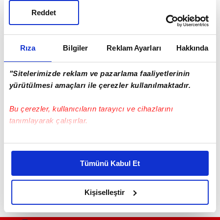
Reddet
Rıza
Bilgiler
Reklam Ayarları
Hakkında
"Sitelerimizde reklam ve pazarlama faaliyetlerinin
yürütülmesi amaçları ile çerezler kullanılmaktadır.
Bu çerezler, kullanıcıların tarayıcı ve cihazlarını
tanımlayarak çalışırlar.
Bu çerezlere izin vermeniz halinde sizlere özel
#ANTALYA
kişiselleştirilmiş reklamlar sunabilir, sayfalarımızda sizlere
Tümünü Kabul Et
daha iyi reklam deneyimi yaşatabiliriz. Bunu yaparken
amacımızın size daha iyi bir reklam deneyimi sunmak
olduğunu ve sizlere en iyi içerikleri sunabilmek adına
Kişiselleştir
elimizden gelen çabayı gösterdiğimizi ve bu noktada,
reklamların maliyetlerimizi karşılamak noktasında tek gelir