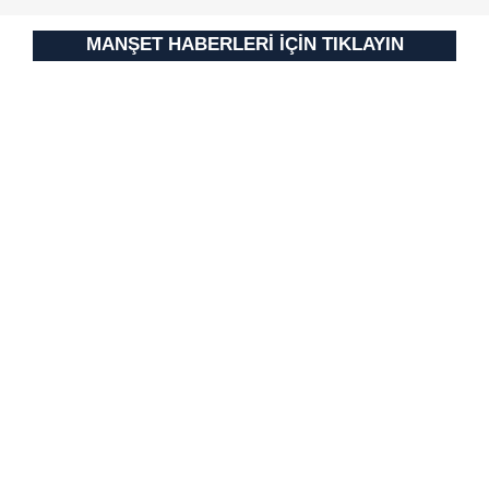
Metnimizi
ziyaret edebilirsiniz.
MANŞET HABERLERİ İÇİN TIKLAYIN
6698 sayılı Kişisel Verilerin Korunması Kanunu uyarınca
hazırlanmış Aydınlatma Metnimizi okumak ve sitemizde
ilgili mevzuata uygun olarak kullanılan çerezlerle ilgili bilgi
almak için lütfen
tıklayınız
.