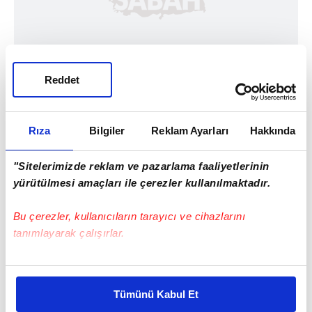
Reddet
Rıza
Bilgiler
Reklam Ayarları
Hakkında
"Sitelerimizde reklam ve pazarlama faaliyetlerinin
yürütülmesi amaçları ile çerezler kullanılmaktadır.
Bu çerezler, kullanıcıların tarayıcı ve cihazlarını
tanımlayarak çalışırlar.
Bu çerezlere izin vermeniz halinde sizlere özel
Mağdurların kiralık banka hesaplarına para
kişiselleştirilmiş reklamlar sunabilir, sayfalarımızda sizlere
Tümünü Kabul Et
göndermelerinin ardından ise hem iletişim
daha iyi reklam deneyimi yaşatabiliriz. Bunu yaparken