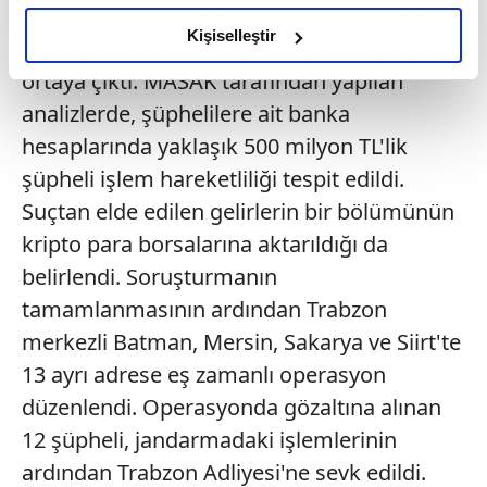
amacımızın size daha iyi bir reklam deneyimi sunmak
hatlarının hem de banka hesaplarının
olduğunu ve sizlere en iyi içerikleri sunabilmek adına
Kişiselleştir
kapatılarak izlerin kaybettirilmeye çalışıldığı
elimizden gelen çabayı gösterdiğimizi ve bu noktada,
ortaya çıktı. MASAK tarafından yapılan
reklamların maliyetlerimizi karşılamak noktasında tek gelir
analizlerde, şüphelilere ait banka
kalemimiz olduğunu sizlere hatırlatmak isteriz.
hesaplarında yaklaşık 500 milyon TL'lik
Her halükârda, kullanıcılar, bu çerezlere izin vermedikleri
şüpheli işlem hareketliliği tespit edildi.
takdirde, kullanıcılara hedefli reklamlar
Suçtan elde edilen gelirlerin bir bölümünün
gösterilmeyecektir."
kripto para borsalarına aktarıldığı da
Sizlere daha iyi bir hizmet sunabilmek için İnternet
belirlendi. Soruşturmanın
Sitemizde kendimize ve üçüncü kişilere ait çerezler
tamamlanmasının ardından Trabzon
kullanılmaktadır. Bu çerezler vasıtasıyla çeşitli kişisel
merkezli Batman, Mersin, Sakarya ve Siirt'te
verileriniz işlenmekte olup gerekli olan çerezler bilgi
13 ayrı adrese eş zamanlı operasyon
toplumu hizmetlerinin sunulması amacıyla
kullanılmaktadır. Diğer çerezler, sitemizin daha işlevsel
düzenlendi. Operasyonda gözaltına alınan
kılınması ve kişiselleştirilmesi ve sizlere yönelik
12 şüpheli, jandarmadaki işlemlerinin
reklam/pazarlama faaliyetlerinin yapılması, amaçlarıyla
ardından Trabzon Adliyesi'ne sevk edildi.
sınırlı olarak açık rızanız dahilinde kullanılacaktır.