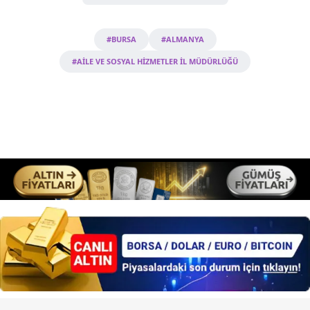
#BURSA
#ALMANYA
#AİLE VE SOSYAL HİZMETLER İL MÜDÜRLÜĞÜ