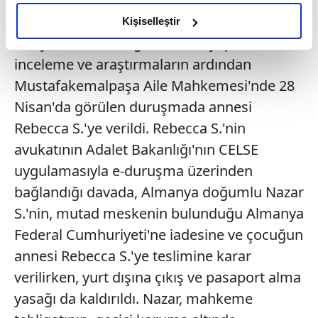
amacımızın size daha iyi bir reklam deneyimi sunmak
Almanya vatandaşı olan Nazar S.'nin
olduğunu ve sizlere en iyi içerikleri sunabilmek adına
Kişiselleştir
elimizden gelen çabayı gösterdiğimizi ve bu noktada,
velayeti, menfaati gözetilerek yapılan
reklamların maliyetlerimizi karşılamak noktasında tek gelir
inceleme ve araştırmaların ardından
kalemimiz olduğunu sizlere hatırlatmak isteriz.
Mustafakemalpaşa Aile Mahkemesi'nde 28
Nisan'da görülen duruşmada annesi
Her halükârda, kullanıcılar, bu çerezlere izin vermedikleri
takdirde, kullanıcılara hedefli reklamlar
Rebecca S.'ye verildi. Rebecca S.'nin
gösterilmeyecektir."
avukatının Adalet Bakanlığı'nın CELSE
uygulamasıyla e-duruşma üzerinden
Sizlere daha iyi bir hizmet sunabilmek için İnternet
bağlandığı davada, Almanya doğumlu Nazar
Sitemizde kendimize ve üçüncü kişilere ait çerezler
kullanılmaktadır. Bu çerezler vasıtasıyla çeşitli kişisel
S.'nin, mutad meskenin bulunduğu Almanya
verileriniz işlenmekte olup gerekli olan çerezler bilgi
Federal Cumhuriyeti'ne iadesine ve çocuğun
toplumu hizmetlerinin sunulması amacıyla
annesi Rebecca S.'ye teslimine karar
kullanılmaktadır. Diğer çerezler, sitemizin daha işlevsel
verilirken, yurt dışına çıkış ve pasaport alma
kılınması ve kişiselleştirilmesi ve sizlere yönelik
reklam/pazarlama faaliyetlerinin yapılması, amaçlarıyla
yasağı da kaldırıldı. Nazar, mahkeme
sınırlı olarak açık rızanız dahilinde kullanılacaktır.