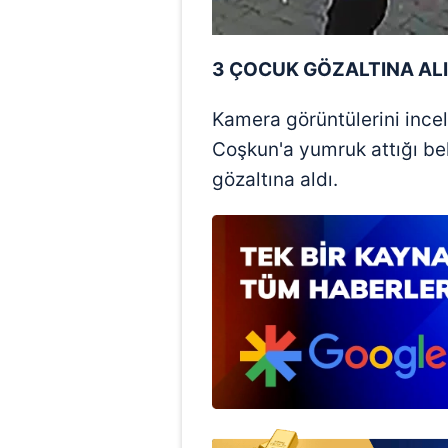
mevzuata uygun olarak kullanılan
3 ÇOCUK GÖZALTINA ALI
Kamera görüntülerini ince
Coşkun'a yumruk attığı beli
gözaltına aldı.