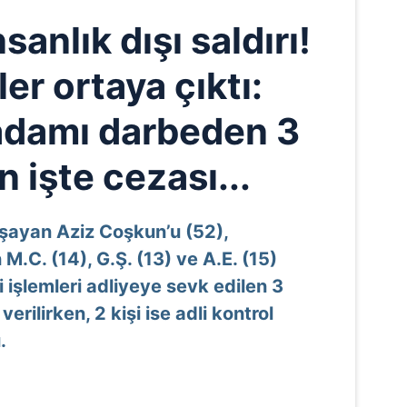
anlık dışı saldırı!
er ortaya çıktı:
adamı darbeden 3
 işte cezası...
şayan Aziz Coşkun’u (52),
 M.C. (14), G.Ş. (13) ve A.E. (15)
ki işlemleri adliyeye sevk edilen 3
erilirken, 2 kişi ise adli kontrol
.