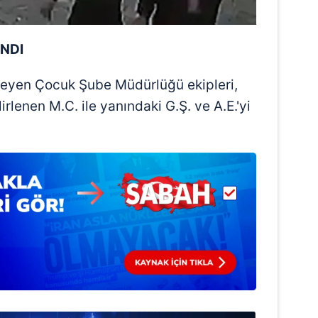
 çerezlerle ilgili bilgi almak için lütfen
tıklayınız
.
NDI
leyen Çocuk Şube Müdürlüğü ekipleri,
rlenen M.C. ile yanındaki G.Ş. ve A.E.'yi