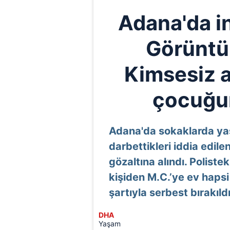
Adana'da ins
Görüntül
Kimsesiz 
çocuğun
Adana'da sokaklarda ya
darbettikleri iddia edilen
gözaltına alındı. Poliste
kişiden M.C.’ye ev hapsi v
şartıyla serbest bırakıldı
DHA
Yaşam