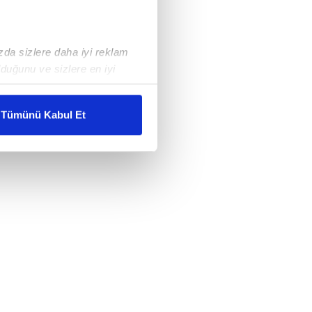
ızda sizlere daha iyi reklam
duğunu ve sizlere en iyi
liyetlerimizi karşılamak
Tümünü Kabul Et
ar gösterilmeyecektir."
çerezler kullanılmaktadır. Bu
u hizmetlerinin sunulması
i ve sizlere yönelik
nılacaktır.
kin detaylı bilgi için Ayarlar
ak ve sitemizde ilgili