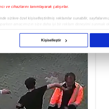
yıcı ve cihazlarını tanımlayarak çalışırlar.
de sizlere özel kişiselleştirilmiş reklamlar sunabilir, sayfalarım
aparken amacımızın size daha iyi bir reklam deneyimi sunmak ol
imizden gelen çabayı gösterdiğimizi ve bu noktada, reklamların ma
olduğunu sizlere hatırlatmak isteriz.
Kişiselleştir
çerezlere izin vermedikleri takdirde, kullanıcılara hedefli reklaml
abilmek için İnternet Sitemizde kendimize ve üçüncü kişilere ait 
isel verileriniz işlenmekte olup gerekli olan çerezler bilgi toplum
 çerezler, sitemizin daha işlevsel kılınması ve kişiselleştirilmes
 yapılması, amaçlarıyla sınırlı olarak açık rızanız dahilinde kulla
aşağıda yer alan panel vasıtasıyla belirleyebilirsiniz. Çerezlere iliş
lgilendirme Metnimizi
ziyaret edebilirsiniz.
Korunması Kanunu uyarınca hazırlanmış Aydınlatma Metnimizi okum