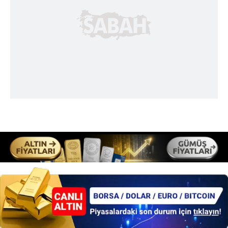
sınırlı olarak açık rızanız dahilinde kullanılacaktır.
Çerezlere ilişkin tercihlerinizi aşağıda yer alan panel
vasıtasıyla belirleyebilirsiniz. Çerezlere ilişkin detaylı bilgi
için Ayarlar butonuna tıklayabilir,
Çerez Bilgilendirme
Metnimizi
ziyaret edebilirsiniz.
6698 sayılı Kişisel Verilerin Korunması Kanunu uyarınca
hazırlanmış Aydınlatma Metnimizi okumak ve sitemizde
ilgili mevzuata uygun olarak kullanılan çerezlerle ilgili bilgi
almak için lütfen
tıklayınız
.