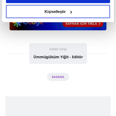
amacımızın size daha iyi bir reklam deneyimi sunmak
olduğunu ve sizlere en iyi içerikleri sunabilmek adına
Kişiselleştir
elimizden gelen çabayı gösterdiğimizi ve bu noktada,
reklamların maliyetlerimizi karşılamak noktasında tek gelir
kalemimiz olduğunu sizlere hatırlatmak isteriz.
Her halükârda, kullanıcılar, bu çerezlere izin vermedikleri
takdirde, kullanıcılara hedefli reklamlar
Haber Girişi
gösterilmeyecektir."
Ümmügülsüm Yiğit - Editör
Sizlere daha iyi bir hizmet sunabilmek için İnternet
Sitemizde kendimize ve üçüncü kişilere ait çerezler
#ADANA
kullanılmaktadır. Bu çerezler vasıtasıyla çeşitli kişisel
verileriniz işlenmekte olup gerekli olan çerezler bilgi
toplumu hizmetlerinin sunulması amacıyla
kullanılmaktadır. Diğer çerezler, sitemizin daha işlevsel
kılınması ve kişiselleştirilmesi ve sizlere yönelik
reklam/pazarlama faaliyetlerinin yapılması, amaçlarıyla