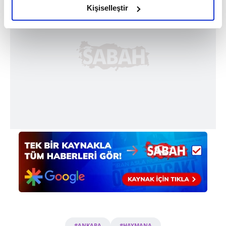
olduğunu ve sizlere en iyi içerikleri sunabilmek adına
Kişiselleştir
elimizden gelen çabayı gösterdiğimizi ve bu noktada,
reklamların maliyetlerimizi karşılamak noktasında tek gelir
kalemimiz olduğunu sizlere hatırlatmak isteriz.
Her halükârda, kullanıcılar, bu çerezlere izin vermedikleri
takdirde, kullanıcılara hedefli reklamlar
gösterilmeyecektir."
Sizlere daha iyi bir hizmet sunabilmek için İnternet
Sitemizde kendimize ve üçüncü kişilere ait çerezler
kullanılmaktadır. Bu çerezler vasıtasıyla çeşitli kişisel
verileriniz işlenmekte olup gerekli olan çerezler bilgi
toplumu hizmetlerinin sunulması amacıyla
kullanılmaktadır. Diğer çerezler, sitemizin daha işlevsel
kılınması ve kişiselleştirilmesi ve sizlere yönelik
reklam/pazarlama faaliyetlerinin yapılması, amaçlarıyla
sınırlı olarak açık rızanız dahilinde kullanılacaktır.
#ANKARA
#HAYMANA