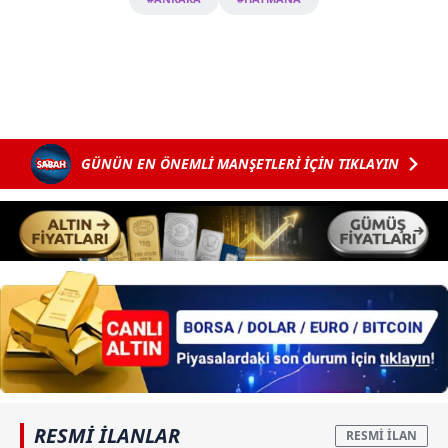
Çerezlere ilişkin tercihlerinizi aşağıda yer alan panel
vasıtasıyla belirleyebilirsiniz. Çerezlere ilişkin detaylı bilgi
için Ayarlar butonuna tıklayabilir,
Çerez Bilgilendirme
Metnimizi
ziyaret edebilirsiniz.
6698 sayılı Kişisel Verilerin Korunması Kanunu uyarınca
GÜNÜN EN ÖNEMLİ MANŞETLERİ İÇİN TIKLAYIN
hazırlanmış Aydınlatma Metnimizi okumak ve sitemizde
ilgili mevzuata uygun olarak kullanılan çerezlerle ilgili bilgi
almak için lütfen
tıklayınız
.
RESMİ İLANLAR