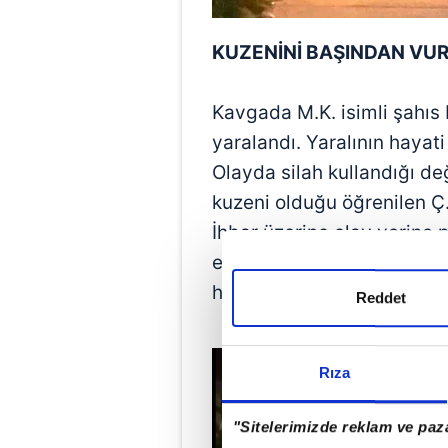
KUZENİNİ BAŞINDAN VU
Kavgada M.K. isimli şahıs 
yaralandı. Yaralının hayati
Olayda silah kullandığı değ
kuzeni olduğu öğrenilen Ç.K
İhbar üzerine olay yerine p
ekipleri tarafından ilk mü
hastaneye kaldırıldı.
Reddet
Rıza
"Sitelerimizde reklam ve paza