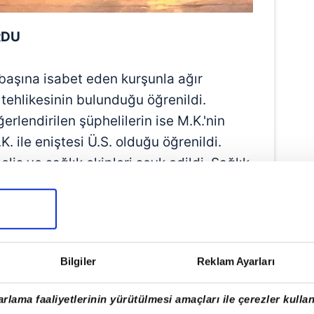
RDU
başına isabet eden kurşunla ağır
 tehlikesinin bulunduğu öğrenildi.
erlendirilen şüphelilerin ise M.K.'nin
. ile eniştesi Ü.S. olduğu öğrenildi.
olis ve sağlık ekipleri sevk edildi. Sağlık
dahalesi yapılan yaralı şahıs ambulansla
Bilgiler
Reklam Ayarları
rlama faaliyetlerinin yürütülmesi amaçları ile çerezler kullan