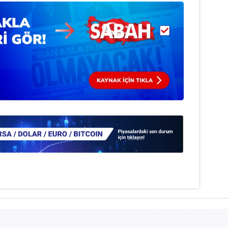
 çerezlerle ilgili bilgi almak için lütfen
tıklayınız
.