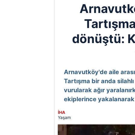
Arnavutkö
Tartışma
dönüştü: K
Arnavutköy'de aile aras
Tartışma bir anda silahl
vurularak ağır yaralanırke
ekiplerince yakalanarak g
İHA
Yaşam