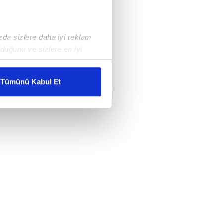
ızda sizlere daha iyi reklam
duğunu ve sizlere en iyi
liyetlerimizi karşılamak
Tümünü Kabul Et
ar gösterilmeyecektir."
çerezler kullanılmaktadır. Bu
u hizmetlerinin sunulması
i ve sizlere yönelik
nılacaktır.
kin detaylı bilgi için Ayarlar
ak ve sitemizde ilgili