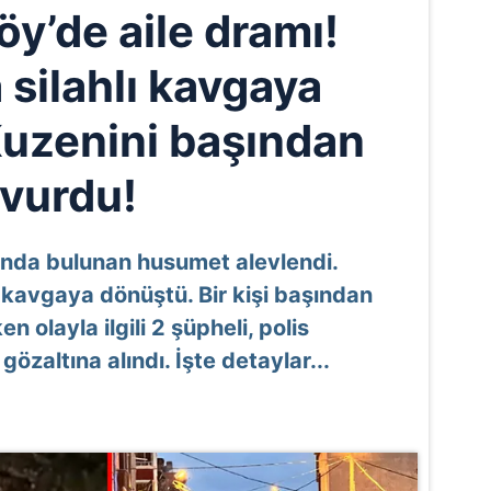
y’de aile dramı!
 silahlı kavgaya
uzenini başından
vurdu!
ında bulunan husumet alevlendi.
ı kavgaya dönüştü. Bir kişi başından
n olayla ilgili 2 şüpheli, polis
özaltına alındı. İşte detaylar...