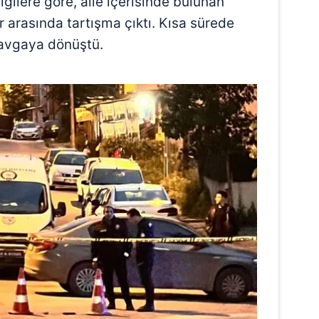
lgilere göre, aile içerisinde bulunan
 arasında tartışma çıktı. Kısa sürede
kavgaya dönüştü.