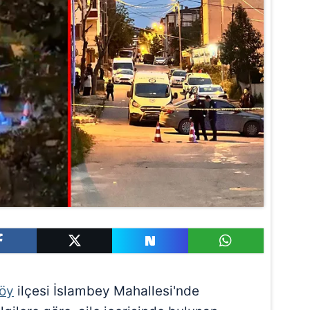
öy
ilçesi İslambey Mahallesi'nde