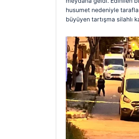
meydana geldi. Edinilen bi
husumet nedeniyle taraflar
büyüyen tartışma silahlı 