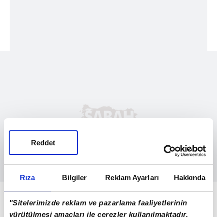
Reddet
Rıza
Bilgiler
Reklam Ayarları
Hakkında
Baharın müjdecisi olarak bilinen leylekler,
"Sitelerimizde reklam ve pazarlama faaliyetlerinin
her yıl Afrika ve Orta Doğu'dan göç ederek
yürütülmesi amaçları ile çerezler kullanılmaktadır.