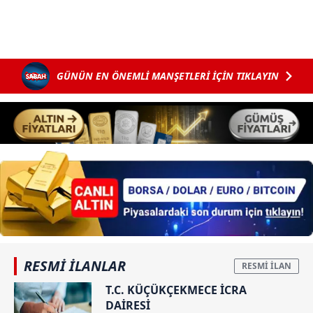
GÜNÜN EN ÖNEMLİ MANŞETLERİ İÇİN TIKLAYIN
RESMİ İLANLAR
T.C. KÜÇÜKÇEKMECE İCRA
DAİRESİ