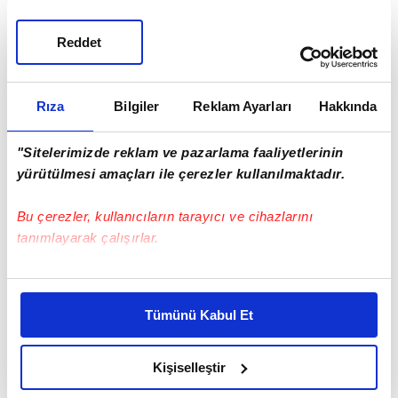
Reddet
Rıza
Bilgiler
Reklam Ayarları
Hakkında
"Sitelerimizde reklam ve pazarlama faaliyetlerinin
yürütülmesi amaçları ile çerezler kullanılmaktadır.
Bu çerezler, kullanıcıların tarayıcı ve cihazlarını
tanımlayarak çalışırlar.
Bu çerezlere izin vermeniz halinde sizlere özel
kişiselleştirilmiş reklamlar sunabilir, sayfalarımızda sizlere
Tümünü Kabul Et
daha iyi reklam deneyimi yaşatabiliriz. Bunu yaparken
amacımızın size daha iyi bir reklam deneyimi sunmak
olduğunu ve sizlere en iyi içerikleri sunabilmek adına
Kişiselleştir
elimizden gelen çabayı gösterdiğimizi ve bu noktada,