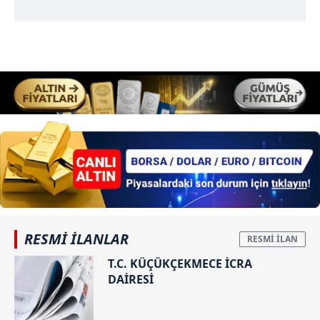
RESMİ İLANLAR
T.C. KÜÇÜKÇEKMECE İCRA
DAİRESİ