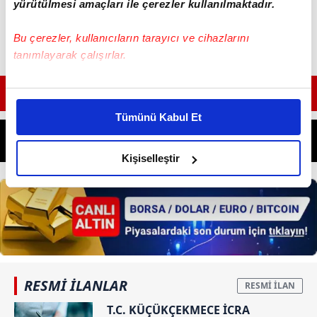
yürütülmesi amaçları ile çerezler kullanılmaktadır.
Bu çerezler, kullanıcıların tarayıcı ve cihazlarını
tanımlayarak çalışırlar.
Bu çerezlere izin vermeniz halinde sizlere özel
GÜNÜN EN ÖNEMLİ MANŞETLERİ İÇİN TIKLAYIN
kişiselleştirilmiş reklamlar sunabilir, sayfalarımızda sizlere
Tümünü Kabul Et
daha iyi reklam deneyimi yaşatabiliriz. Bunu yaparken
amacımızın size daha iyi bir reklam deneyimi sunmak
olduğunu ve sizlere en iyi içerikleri sunabilmek adına
Kişiselleştir
elimizden gelen çabayı gösterdiğimizi ve bu noktada,
reklamların maliyetlerimizi karşılamak noktasında tek gelir
kalemimiz olduğunu sizlere hatırlatmak isteriz.
Her halükârda, kullanıcılar, bu çerezlere izin vermedikleri
takdirde, kullanıcılara hedefli reklamlar
gösterilmeyecektir."
RESMİ İLANLAR
T.C. KÜÇÜKÇEKMECE İCRA
Sizlere daha iyi bir hizmet sunabilmek için İnternet