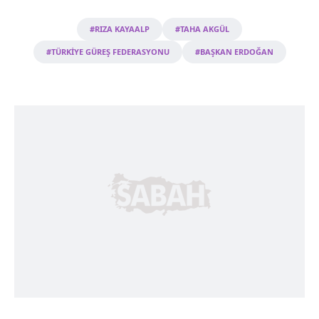
Metnimizi
ziyaret edebilirsiniz.
#RIZA KAYAALP
#TAHA AKGÜL
6698 sayılı Kişisel Verilerin Korunması Kanunu uyarınca
#TÜRKİYE GÜREŞ FEDERASYONU
#BAŞKAN ERDOĞAN
hazırlanmış Aydınlatma Metnimizi okumak ve sitemizde
ilgili mevzuata uygun olarak kullanılan çerezlerle ilgili bilgi
almak için lütfen
tıklayınız
.