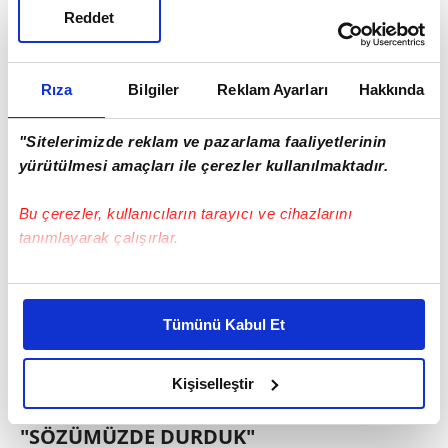
Reddet
Rıza
Bilgiler
Reklam Ayarları
Hakkında
"Sitelerimizde reklam ve pazarlama faaliyetlerinin
yürütülmesi amaçları ile çerezler kullanılmaktadır.
Bu çerezler, kullanıcıların tarayıcı ve cihazlarını
tanımlayarak çalışırlar.
Bu çerezlere izin vermeniz halinde sizlere özel
kişiselleştirilmiş reklamlar sunabilir, sayfalarımızda sizlere
Tümünü Kabul Et
daha iyi reklam deneyimi yaşatabiliriz. Bunu yaparken
amacımızın size daha iyi bir reklam deneyimi sunmak
olduğunu ve sizlere en iyi içerikleri sunabilmek adına
Kişiselleştir
elimizden gelen çabayı gösterdiğimizi ve bu noktada,
reklamların maliyetlerimizi karşılamak noktasında tek gelir
"SÖZÜMÜZDE DURDUK"