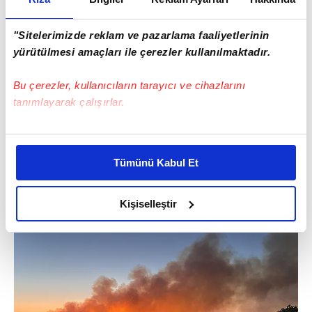
"Sitelerimizde reklam ve pazarlama faaliyetlerinin
yürütülmesi amaçları ile çerezler kullanılmaktadır.
Bu çerezler, kullanıcıların tarayıcı ve cihazlarını
tanımlayarak çalışırlar.
Bu çerezlere izin vermeniz halinde sizlere özel
kişiselleştirilmiş reklamlar sunabilir, sayfalarımızda sizlere
Tümünü Kabul Et
daha iyi reklam deneyimi yaşatabiliriz. Bunu yaparken
amacımızın size daha iyi bir reklam deneyimi sunmak
olduğunu ve sizlere en iyi içerikleri sunabilmek adına
Kişiselleştir
elimizden gelen çabayı gösterdiğimizi ve bu noktada,
reklamların maliyetlerimizi karşılamak noktasında tek gelir
kalemimiz olduğunu sizlere hatırlatmak isteriz.
Her halükârda, kullanıcılar, bu çerezlere izin vermedikleri
takdirde, kullanıcılara hedefli reklamlar