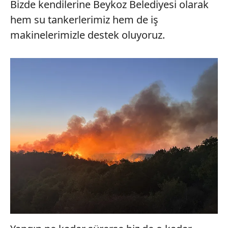
Bizde kendilerine Beykoz Belediyesi olarak
ilgili mevzuata uygun olarak kullanılan çerezlerle ilgili bilgi
hem su tankerlerimiz hem de iş
almak için lütfen
tıklayınız
.
makinelerimizle destek oluyoruz.