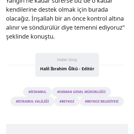
Yangın ne kadar sürerse biz de o kadar
kendilerine destek olmak için burada
olacağız. İnşallah bir an önce kontrol altına
alınır ve söndürülür diye temenni ediyoruz"
şeklinde konuştu.
Haber Girişi
Halil İbrahim Ğlkü - Editör
#İSTANBUL
#ORMAN GENEL MÜDÜRLÜĞÜ
#İSTANBUL VALİLİĞİ
#BEYKOZ
#BEYKOZ BELEDİYESİ