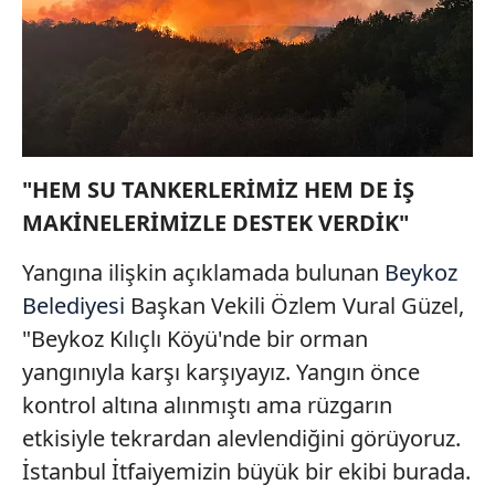
gösterilmeyecektir."
Sizlere daha iyi bir hizmet sunabilmek için İnternet
Sitemizde kendimize ve üçüncü kişilere ait çerezler
kullanılmaktadır. Bu çerezler vasıtasıyla çeşitli kişisel
verileriniz işlenmekte olup gerekli olan çerezler bilgi
toplumu hizmetlerinin sunulması amacıyla
"HEM SU TANKERLERİMİZ HEM DE İŞ
kullanılmaktadır. Diğer çerezler, sitemizin daha işlevsel
MAKİNELERİMİZLE DESTEK VERDİK
"
kılınması ve kişiselleştirilmesi ve sizlere yönelik
reklam/pazarlama faaliyetlerinin yapılması, amaçlarıyla
Yangına ilişkin açıklamada bulunan
Beykoz
sınırlı olarak açık rızanız dahilinde kullanılacaktır.
Belediyesi
Başkan Vekili Özlem Vural Güzel,
Çerezlere ilişkin tercihlerinizi aşağıda yer alan panel
"Beykoz Kılıçlı Köyü'nde bir orman
vasıtasıyla belirleyebilirsiniz. Çerezlere ilişkin detaylı bilgi
yangınıyla karşı karşıyayız. Yangın önce
için Ayarlar butonuna tıklayabilir,
Çerez Bilgilendirme
kontrol altına alınmıştı ama rüzgarın
Metnimizi
ziyaret edebilirsiniz.
etkisiyle tekrardan alevlendiğini görüyoruz.
6698 sayılı Kişisel Verilerin Korunması Kanunu uyarınca
İstanbul İtfaiyemizin büyük bir ekibi burada.
hazırlanmış Aydınlatma Metnimizi okumak ve sitemizde