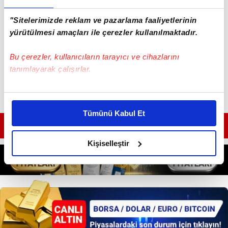
Haber Girişi
Mete Efendioğlu - Editör
"Sitelerimizde reklam ve pazarlama faaliyetlerinin
yürütülmesi amaçları ile çerezler kullanılmaktadır.
Bu çerezler, kullanıcıların tarayıcı ve cihazlarını
tanımlayarak çalışırlar.
Bu çerezlere izin vermeniz halinde sizlere özel
kişiselleştirilmiş reklamlar sunabilir, sayfalarımızda sizlere
Tümünü Kabul Et
daha iyi reklam deneyimi yaşatabiliriz. Bunu yaparken
GÜNÜN EN ÖNEMLİ MANŞETLERİ İÇİN TIKLAYIN
amacımızın size daha iyi bir reklam deneyimi sunmak
olduğunu ve sizlere en iyi içerikleri sunabilmek adına
Kişiselleştir
elimizden gelen çabayı gösterdiğimizi ve bu noktada,
reklamların maliyetlerimizi karşılamak noktasında tek gelir
kalemimiz olduğunu sizlere hatırlatmak isteriz.
Her halükârda, kullanıcılar, bu çerezlere izin vermedikleri
takdirde, kullanıcılara hedefli reklamlar
gösterilmeyecektir."