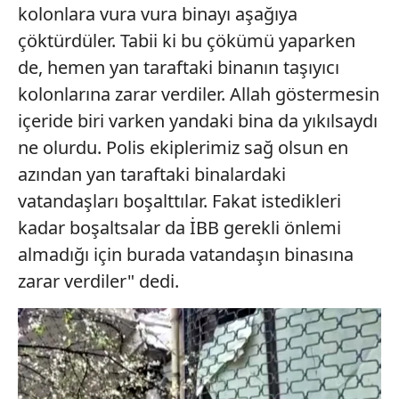
kolonlara vura vura binayı aşağıya
kullanılmaktadır. Diğer çerezler, sitemizin daha işlevsel
kılınması ve kişiselleştirilmesi ve sizlere yönelik
çöktürdüler. Tabii ki bu çökümü yaparken
reklam/pazarlama faaliyetlerinin yapılması, amaçlarıyla
de, hemen yan taraftaki binanın taşıyıcı
sınırlı olarak açık rızanız dahilinde kullanılacaktır.
kolonlarına zarar verdiler. Allah göstermesin
içeride biri varken yandaki bina da yıkılsaydı
Çerezlere ilişkin tercihlerinizi aşağıda yer alan panel
vasıtasıyla belirleyebilirsiniz. Çerezlere ilişkin detaylı bilgi
ne olurdu. Polis ekiplerimiz sağ olsun en
için Ayarlar butonuna tıklayabilir,
Çerez Bilgilendirme
azından yan taraftaki binalardaki
Metnimizi
ziyaret edebilirsiniz.
vatandaşları boşalttılar. Fakat istedikleri
kadar boşaltsalar da İBB gerekli önlemi
6698 sayılı Kişisel Verilerin Korunması Kanunu uyarınca
hazırlanmış Aydınlatma Metnimizi okumak ve sitemizde
almadığı için burada vatandaşın binasına
ilgili mevzuata uygun olarak kullanılan çerezlerle ilgili bilgi
zarar verdiler" dedi.
almak için lütfen
tıklayınız
.