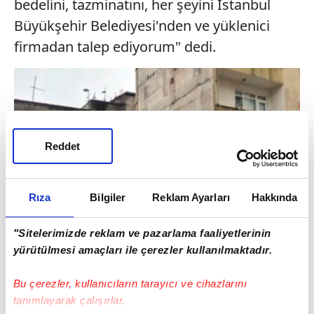
bedelini, tazminatını, her şeyini İstanbul
Büyükşehir Belediyesi'nden ve yüklenici
firmadan talep ediyorum" dedi.
Reddet
Rıza
Bilgiler
Reklam Ayarları
Hakkında
"Sitelerimizde reklam ve pazarlama faaliyetlerinin
yürütülmesi amaçları ile çerezler kullanılmaktadır.
NİHAT DOĞAN, "BİNANIN GİRİŞ
KATINDAKİ KOLONLARA VURA VURA
Bu çerezler, kullanıcıların tarayıcı ve cihazlarını
tanımlayarak çalışırlar.
BİNAYI ÇÖKERTTİLER YAN TARAFTAKİ