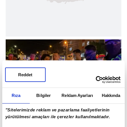
Reddet
Rıza
Bilgiler
Reklam Ayarları
Hakkında
"Sitelerimizde reklam ve pazarlama faaliyetlerinin
KADIN SÜRÜCÜYE 3 AYRI SUÇTAN CEZA
yürütülmesi amaçları ile çerezler kullanılmaktadır.
Yapılan incelemede sürücü Meltem İ.'ye;