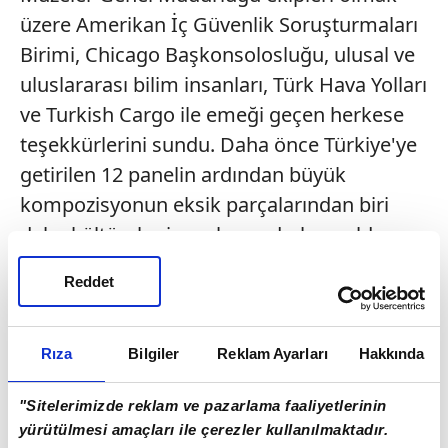
üzere Amerikan İç Güvenlik Soruşturmaları
Birimi, Chicago Başkonsolosluğu, ulusal ve
uluslararası bilim insanları, Türk Hava Yolları
ve Turkish Cargo ile emeği geçen herkese
teşekkürlerini sundu. Daha önce Türkiye'ye
getirilen 12 panelin ardından büyük
kompozisyonun eksik parçalarından biri
daha kültürel mirasa kazandırılmış oldu.
Mozaik panonun Türkiye'ye iadesi
Reddet
sağlanırken eser Kültür ve Turizm
Bakanlığı'nın yürüttüğü bilimsel ve
diplomatik çalışmaların ardından yeniden
Rıza
Bilgiler
Reklam Ayarları
Hakkında
ait olduğu coğrafyaya kazandırıldı.
"Sitelerimizde reklam ve pazarlama faaliyetlerinin
Gaziantep'in Nizip ilçesindeki Zeugma Antik
yürütülmesi amaçları ile çerezler kullanılmaktadır.
Kenti'nde 1998'de yürütülen kurtarma