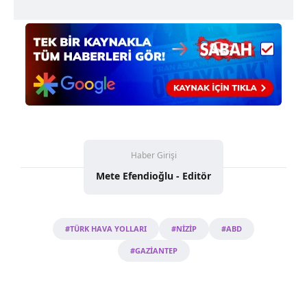
kullanılmaktadır. Bu çerezler vasıtasıyla çeşitli kişisel
verileriniz işlenmekte olup gerekli olan çerezler bilgi
toplumu hizmetlerinin sunulması amacıyla
kullanılmaktadır. Diğer çerezler, sitemizin daha işlevsel
kılınması ve kişiselleştirilmesi ve sizlere yönelik
reklam/pazarlama faaliyetlerinin yapılması, amaçlarıyla
sınırlı olarak açık rızanız dahilinde kullanılacaktır.
Çerezlere ilişkin tercihlerinizi aşağıda yer alan panel
Haber Girişi
vasıtasıyla belirleyebilirsiniz. Çerezlere ilişkin detaylı bilgi
için Ayarlar butonuna tıklayabilir,
Çerez Bilgilendirme
Mete Efendioğlu - Editör
Metnimizi
ziyaret edebilirsiniz.
6698 sayılı Kişisel Verilerin Korunması Kanunu uyarınca
#TÜRK HAVA YOLLARI
#NİZİP
#ABD
hazırlanmış Aydınlatma Metnimizi okumak ve sitemizde
#GAZİANTEP
ilgili mevzuata uygun olarak kullanılan çerezlerle ilgili bilgi
almak için lütfen
tıklayınız
.