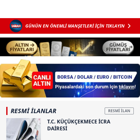
GÜNÜN EN ÖNEMLİ MANŞETLERİ İÇİN TIKLAYIN
RESMİ İLANLAR
T.C. KÜÇÜKÇEKMECE İCRA
DAİRESİ