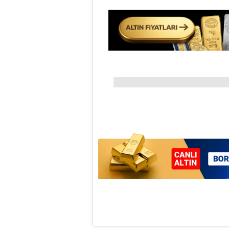
Çerezlere ilişkin tercihlerinizi 
butonuna tıklayabilir,
Çerez Bi
6698 sayılı Kişisel Verilerin 
mevzuata uygun olarak kullanılan