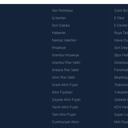
Veri Politikası
Canlı Bo
İş İlanları
E Okul
Son Dakika
E Devlet 
Haberler
Rüya Tabi
Namaz Vakitleri
Hava D
İmsakiye
Son Dep
İstanbul İmsakiye
Spor Hab
İstanbul İftar Vakti
Galatasa
Ankara İftar Vakti
Fenerba
İzmir İftar Vakti
Beşiktaş
Gram Altın Fiyatı
Trabzons
Altın Fiyatları
Yüksele
Çeyrek Altın Fiyatı
Gebelik
Yarım Altın Fiyatı
KDV He
Tam Altın Fiyatı
Süper Lo
Cumhuriyet Altını
Milli Pi