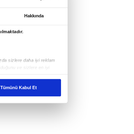
Hakkında
ılmaktadır.
ızda sizlere daha iyi reklam
duğunu ve sizlere en iyi
liyetlerimizi karşılamak
Tümünü Kabul Et
ar gösterilmeyecektir."
çerezler kullanılmaktadır. Bu
u hizmetlerinin sunulması
i ve sizlere yönelik
nılacaktır.