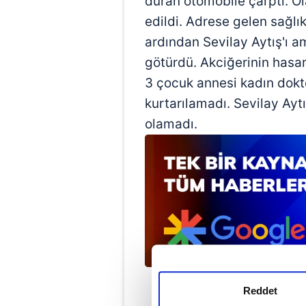
duran otomobile çarptı. Ola
edildi. Adrese gelen sağlık
ardından Sevilay Aytış'ı a
götürdü. Akciğerinin hasar
3 çocuk annesi kadın dok
kurtarılamadı. Sevilay Ayt
olamadı.
Reddet