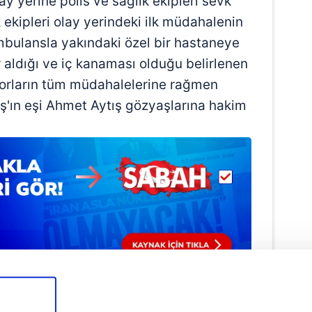
y yerine polis ve sağlık ekipleri sevk
 ekipleri olay yerindeki ilk müdahalenin
mbulansla yakındaki özel bir hastaneye
 aldığı ve iç kanaması olduğu belirlenen
torların tüm müdahalelerine rağmen
ış'ın eşi Ahmet Aytış gözyaşlarına hakim