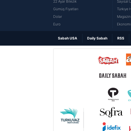
22 Ayar Bilezik
Sayısal 
Gümüş Fiyatları
Türkiye H
Dolar
Magazin 
Euro
Ekonomi 
Sabah USA
Daily Sabah
RSS