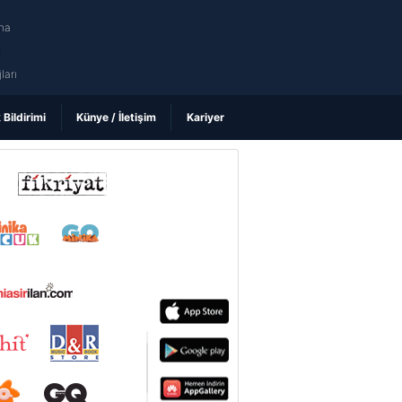
na
ı
ları
k Bildirimi
Künye / İletişim
Kariyer