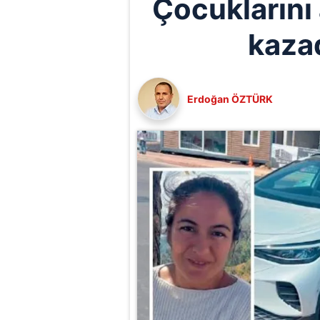
Çocuklarını
kaza
Erdoğan ÖZTÜRK