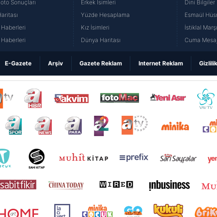
Loto Sonuçları
Erkek İsimleri
Dini Bilgiler
aritası
Yüzde Hesaplama
Esmaül Hüs
Haberleri
Kız İsimleri
İstiklal Marş
Haberleri
Dünya Haritası
Cuma Mesaj
E-Gazete
Arşiv
Gazete Reklam
Internet Reklam
Gizlili