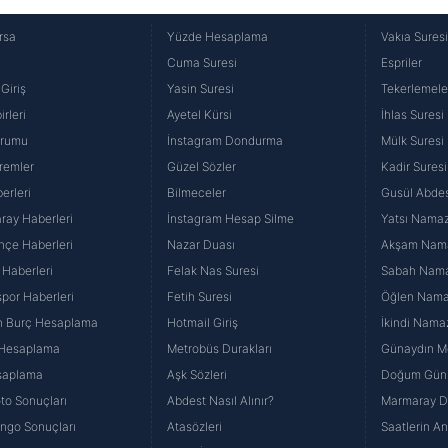
rsa
Yüzde Hesaplama
Vakıa Sures
Cuma Suresi
Espriler
Giriş
Yasin Suresi
Tekerlemele
rleri
Ayetel Kürsi
İhlas Suresi
urumu
İnstagram Dondurma
Mülk Suresi
remler
Güzel Sözler
Kadir Suresi
erleri
Bilmeceler
Gusül Abdes
ray Haberleri
İnstagram Hesap Silme
Yatsı Namazı
hçe Haberleri
Nazar Duası
Akşam Namaz
 Haberleri
Felak Nas Suresi
Sabah Namaz
por Haberleri
Fetih Suresi
Öğlen Namazı
n Burç Hesaplama
Hotmail Giriş
İkindi Namaz
 Hesaplama
Metrobüs Durakları
Günaydın Me
saplama
Aşk Sözleri
Doğum Günü
to Sonuçları
Abdest Nasıl Alınır?
Marmaray Du
yango Sonuçları
Atasözleri
Saatlerin A