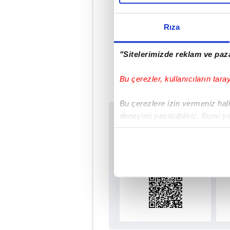
Rıza
Met
"Sitelerimizde reklam ve paza
Bu çerezler, kullanıcıların tara
Bu çerezlere izin vermeniz halin
deneyimi yaşatabiliriz. Bunu y
Sabah.com.tr Uyg
içerikleri sunabilmek adına el
Uygulamalara Özel Ay
noktasında tek gelir kalemimiz 
Her halükârda, kullanıcılar, bu 
Sizlere daha iyi bir hizmet sun
çerezler vasıtasıyla çeşitli kiş
amacıyla kullanılmaktadır. Diğer
reklam/pazarlama faaliyetlerinin