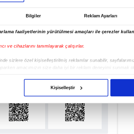
Haber Girişi
Bilgiler
Reklam Ayarları
e Efendioğlu - Editör
rlama faaliyetlerinin yürütülmesi amaçları ile çerezler kullan
#ANTALYA
yıcı ve cihazlarını tanımlayarak çalışırlar.
de sizlere özel kişiselleştirilmiş reklamlar sunabilir, sayfalarım
aparken amacımızın size daha iyi bir reklam deneyimi sunmak ol
ulamamızı İndirin
imizden gelen çabayı gösterdiğimizi ve bu noktada, reklamların ma
rıcalıkları Keşfedin!
olduğunu sizlere hatırlatmak isteriz.
Kişiselleştir
çerezlere izin vermedikleri takdirde, kullanıcılara hedefli reklaml
abilmek için İnternet Sitemizde kendimize ve üçüncü kişilere ait 
isel verileriniz işlenmekte olup gerekli olan çerezler bilgi toplum
 çerezler, sitemizin daha işlevsel kılınması ve kişiselleştirilmes
 yapılması, amaçlarıyla sınırlı olarak açık rızanız dahilinde kulla