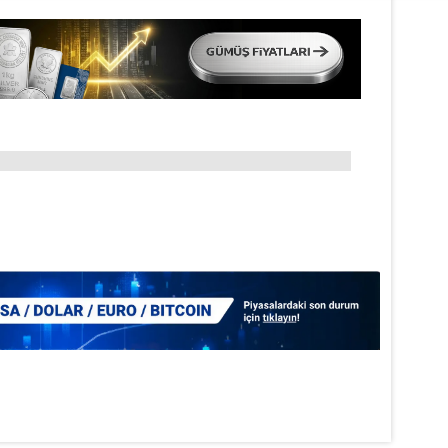
aşağıda yer alan panel vasıtasıyla belirleyebilirsiniz. Çerezlere iliş
lgilendirme Metnimizi
ziyaret edebilirsiniz.
Korunması Kanunu uyarınca hazırlanmış Aydınlatma Metnimizi okum
 çerezlerle ilgili bilgi almak için lütfen
tıklayınız
.