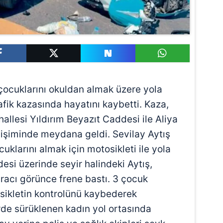
e çocuklarını okuldan almak üzere yola
afik kazasında hayatını kaybetti. Kaza,
llesi Yıldırım Beyazıt Caddesi ile Aliya
işiminde meydana geldi. Sevilay Aytış
cuklarını almak için motosikleti ile yola
desi üzerinde seyir halindeki Aytış,
acı görünce frene bastı. 3 çocuk
osikletin kontrolünü kaybederek
de sürüklenen kadın yol ortasında