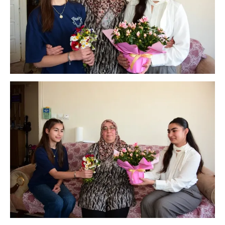
Çerezlere ilişkin tercihlerinizi aşağıda yer alan panel
vasıtasıyla belirleyebilirsiniz. Çerezlere ilişkin detaylı bilgi
için Ayarlar butonuna tıklayabilir,
Çerez Bilgilendirme
Metnimizi
ziyaret edebilirsiniz.
6698 sayılı Kişisel Verilerin Korunması Kanunu uyarınca
hazırlanmış Aydınlatma Metnimizi okumak ve sitemizde
ilgili mevzuata uygun olarak kullanılan çerezlerle ilgili bilgi
almak için lütfen
tıklayınız
.