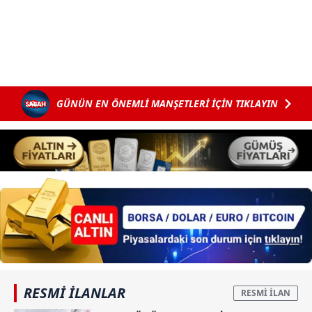
GÜNÜN EN ÖNEMLİ MANŞETLERİ İÇİN TIKLAYIN
RESMİ İLANLAR