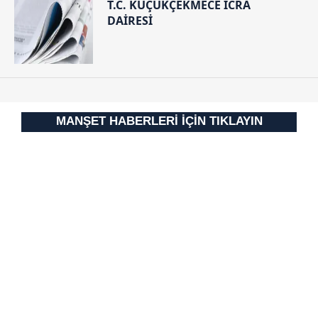
T.C. KÜÇÜKÇEKMECE İCRA
DAİRESİ
MANŞET HABERLERİ İÇİN TIKLAYIN