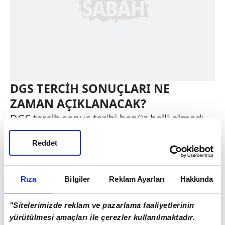
DGS TERCİH SONUÇLARI NE
ZAMAN AÇIKLANACAK?
DGS tercih sonuç tarihi henüz belli olmadı.
Geçtiğimiz sene 18 - 24 Eylül 2024 tarihleri
Reddet
arasında alınan DGS tercihlerinin sonuçları
27 Eylül'de açıklanmıştı.
Rıza
Bilgiler
Reklam Ayarları
Hakkında
"Sitelerimizde reklam ve pazarlama faaliyetlerinin
yürütülmesi amaçları ile çerezler kullanılmaktadır.