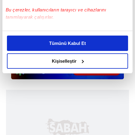
Bu çerezler, kullanıcıların tarayıcı ve cihazlarını
tanımlayarak çalışırlar.
Bu çerezlere izin vermeniz halinde sizlere özel
kişiselleştirilmiş reklamlar sunabilir, sayfalarımızda sizlere
Tümünü Kabul Et
daha iyi reklam deneyimi yaşatabiliriz. Bunu yaparken
amacımızın size daha iyi bir reklam deneyimi sunmak
olduğunu ve sizlere en iyi içerikleri sunabilmek adına
Kişiselleştir
elimizden gelen çabayı gösterdiğimizi ve bu noktada,
reklamların maliyetlerimizi karşılamak noktasında tek gelir
kalemimiz olduğunu sizlere hatırlatmak isteriz.
Her halükârda, kullanıcılar, bu çerezlere izin vermedikleri
takdirde, kullanıcılara hedefli reklamlar
gösterilmeyecektir."
Sizlere daha iyi bir hizmet sunabilmek için İnternet
Sitemizde kendimize ve üçüncü kişilere ait çerezler