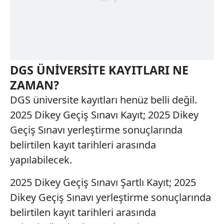
kullanılmaktadır. Bu çerezler vasıtasıyla çeşitli kişisel
verileriniz işlenmekte olup gerekli olan çerezler bilgi
toplumu hizmetlerinin sunulması amacıyla
kullanılmaktadır. Diğer çerezler, sitemizin daha işlevsel
kılınması ve kişiselleştirilmesi ve sizlere yönelik
DGS ÜNİVERSİTE KAYITLARI NE
reklam/pazarlama faaliyetlerinin yapılması, amaçlarıyla
sınırlı olarak açık rızanız dahilinde kullanılacaktır.
ZAMAN?
DGS üniversite kayıtları henüz belli değil.
Çerezlere ilişkin tercihlerinizi aşağıda yer alan panel
2025 Dikey Geçiş Sınavı Kayıt; 2025 Dikey
vasıtasıyla belirleyebilirsiniz. Çerezlere ilişkin detaylı bilgi
Geçiş Sınavı yerleştirme sonuçlarında
için Ayarlar butonuna tıklayabilir,
Çerez Bilgilendirme
Metnimizi
ziyaret edebilirsiniz.
belirtilen kayıt tarihleri arasında
yapılabilecek.
6698 sayılı Kişisel Verilerin Korunması Kanunu uyarınca
hazırlanmış Aydınlatma Metnimizi okumak ve sitemizde
2025 Dikey Geçiş Sınavı Şartlı Kayıt; 2025
ilgili mevzuata uygun olarak kullanılan çerezlerle ilgili bilgi
Dikey Geçiş Sınavı yerleştirme sonuçlarında
almak için lütfen
tıklayınız
.
belirtilen kayıt tarihleri arasında