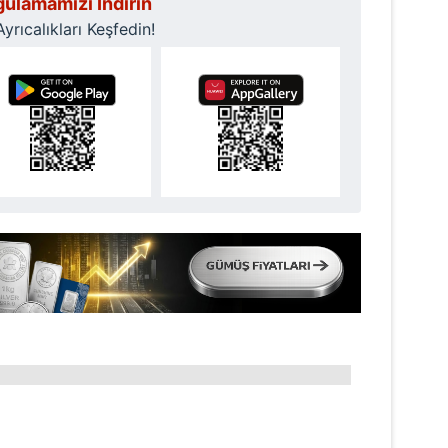
ulamamızı İndirin
rıcalıkları Keşfedin!