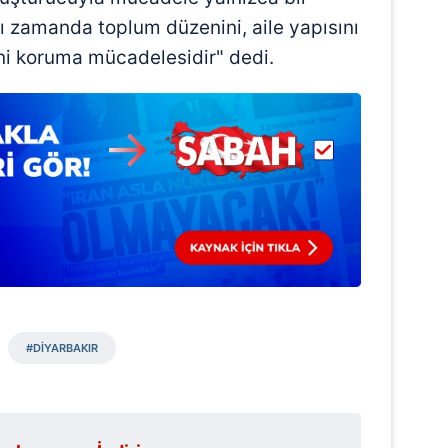
 çerezlerle ilgili bilgi almak için lütfen
tıklayınız
.
ı zamanda toplum düzenini, aile yapısını
ni koruma mücadelesidir" dedi.
#DİYARBAKIR