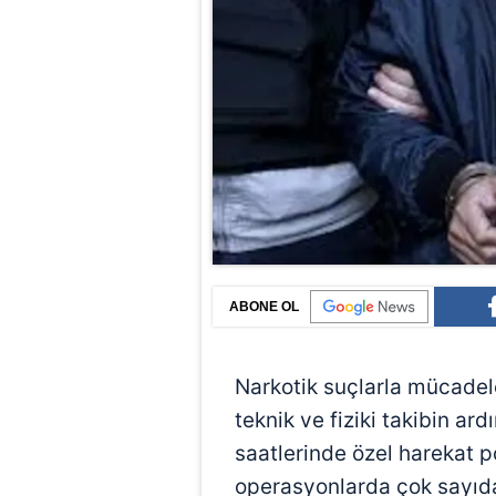
ABONE OL
Narkotik suçlarla mücade
teknik ve fiziki takibin a
saatlerinde özel harekat p
operasyonlarda çok sayıd