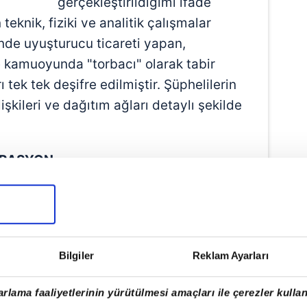
gerçekleştirildiğimi ifade
eknik, fiziki ve analitik çalışmalar
nde uyuşturucu ticareti yapan,
e kamuoyunda "torbacı" olarak tabir
 tek tek deşifre edilmiştir. Şüphelilerin
lişkileri ve dağıtım ağları detaylı şekilde
ERASYON
Bu kapsamda Diyarbakır merkezli olmak
ur, Muğla, Isparta, Mardin, Mersin,
, Edirne, Hatay, Bilecik, Batman,
ir, Eskişehir ve Malatya'nın da
Bilgiler
Reklam Ayarları
am 23 ilde, 334 farklı adrese, 402 hedef
rlama faaliyetlerinin yürütülmesi amaçları ile çerezler kullan
operasyon düzenlenmiştir."