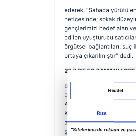
ederek, "Sahada yürütülen t
neticesinde; sokak düzeyi
gençlerimizi hedef alan v
edilen uyuşturucu satıcıları
örgütsel bağlantıları, suç i
ortaya çıkarılmıştır" dedi.
23 İLDE EŞ ZAMANLI OP
Bakan Yardımcısı Çelik, "
Reddet
üzere Antalya, Konya, Burd
Ankara, Şanlıurfa, Giresun
Kahramanmaraş, Bursa, İzm
Rıza
aralarında bulunduğu topl
"Sitelerimizde reklam ve paza
şahsa yönelik eş zamanlı 