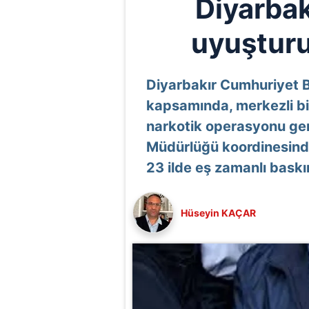
Diyarbak
uyuştur
Diyarbakır Cumhuriyet B
kapsamında, merkezli bi
narkotik operasyonu gerç
Müdürlüğü koordinesin
23 ilde eş zamanlı baskı
Hüseyin KAÇAR