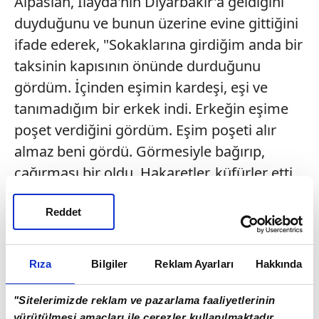
Alpaslan, İlayda'nın Diyarbakır'a geldiğini
duyduğunu ve bunun üzerine evine gittiğini
ifade ederek, "Sokaklarına girdiğim anda bir
taksinin kapısının önünde durduğunu
gördüm. İçinden eşimin kardeşi, eşi ve
tanımadığım bir erkek indi. Erkeğin eşime
poşet verdiğini gördüm. Eşim poşeti alır
almaz beni gördü. Görmesiyle bağırıp,
çağırması bir oldu. Hakaretler, küfürler etti.
'Bebeği aldırdım, zaten senden değildi'
demesiyle, gözüm döndü, ateş ettim. Kaç el
Reddet
ateş ettiğimi hatırlamıyorum. Sonra olay
yerinden uzaklaştım. Keşke olmasaydı"
Rıza
Bilgiler
Reklam Ayarları
Hakkında
dedi.
"Sitelerimizde reklam ve pazarlama faaliyetlerinin
DÜŞMANLARIM YÜZÜNDEN SİLAH
yürütülmesi amaçları ile çerezler kullanılmaktadır.