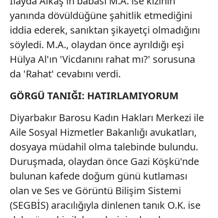
İlayda Alkaş'ın babası M.A. ise kızının
yanında dövüldüğüne şahitlik etmediğini
iddia ederek, sanıktan şikayetçi olmadığını
söyledi. M.A., olaydan önce ayrıldığı eşi
Hülya Al'ın 'Vicdanını rahat mı?' sorusuna
da 'Rahat' cevabını verdi.
GÖRGÜ TANIĞI: HATIRLAMIYORUM
Diyarbakır Barosu Kadın Hakları Merkezi ile
Aile Sosyal Hizmetler Bakanlığı avukatları,
dosyaya müdahil olma talebinde bulundu.
Duruşmada, olaydan önce Gazi Köşkü'nde
bulunan kafede doğum günü kutlaması
olan ve Ses ve Görüntü Bilişim Sistemi
(SEGBİS) aracılığıyla dinlenen tanık O.K. ise